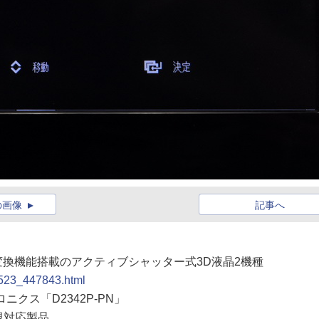
の画像
記事へ
ア変換機能搭載のアクティブシャッター式3D液晶2機種
0523_447843.html
ニクス「D2342P-PN」
視対応製品