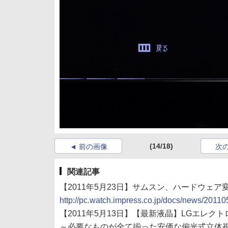
(14/18)
前の画像
次
関連記事
【2011年5月23日】サムスン、ハードウェ
http://pc.watch.impress.co.jp/docs/news/2011
【2011年5月13日】【最新液晶】LGエレクトロ
～必要なものが全て揃った安価な偏光式立体