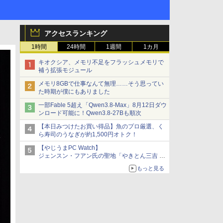
アクセスランキング
1時間
24時間
1週間
1カ月
キオクシア、メモリ不足をフラッシュメモリで
補う拡張モジュール
メモリ8GBで仕事なんて無理……そう思ってい
た時期が僕にもありました
一部Fable 5超え「Qwen3.8-Max」8月12日ダウ
ンロード可能に！Qwen3.8-27Bも順次
【本日みつけたお買い得品】魚のプロ厳選、く
ら寿司のうなぎが約1,500円オトク！
【やじうまPC Watch】
ジェンスン・フアン氏の聖地「やきとん三吉 神
田北口店」で「ご来店記念コース」を娘と堪能
もっと見る
～コース名を変更したのはNVIDIAに怒られたか
らではない