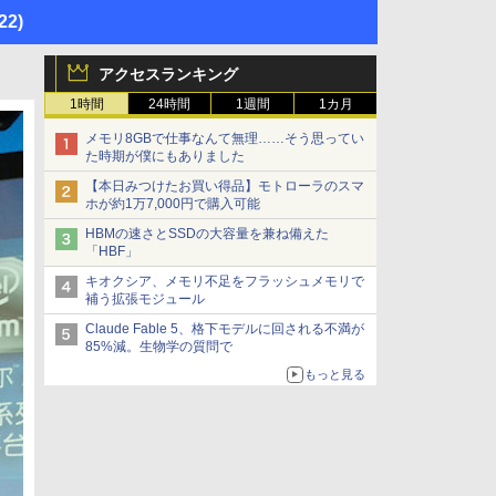
22)
アクセスランキング
1時間
24時間
1週間
1カ月
メモリ8GBで仕事なんて無理……そう思ってい
た時期が僕にもありました
【本日みつけたお買い得品】モトローラのスマ
ホが約1万7,000円で購入可能
HBMの速さとSSDの大容量を兼ね備えた
「HBF」
キオクシア、メモリ不足をフラッシュメモリで
補う拡張モジュール
Claude Fable 5、格下モデルに回される不満が
85%減。生物学の質問で
もっと見る