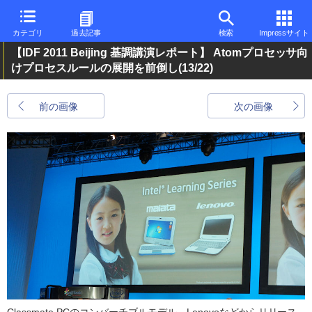
カテゴリ
過去記事
検索
Impressサイト
【IDF 2011 Beijing 基調講演レポート】 Atomプロセッサ向
けプロセスルールの展開を前倒し
(13/22)
前の画像
次の画像
Classmate PCのコンバーチブルモデル、Lenovoなどからリリース