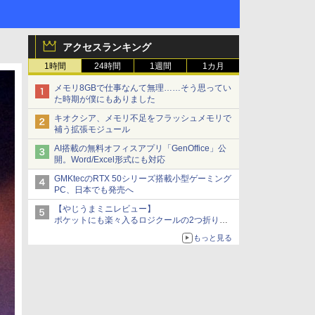
アクセスランキング
1時間
24時間
1週間
1カ月
メモリ8GBで仕事なんて無理……そう思ってい
た時期が僕にもありました
キオクシア、メモリ不足をフラッシュメモリで
補う拡張モジュール
AI搭載の無料オフィスアプリ「GenOffice」公
開。Word/Excel形式にも対応
GMKtecのRTX 50シリーズ搭載小型ゲーミング
PC、日本でも発売へ
【やじうまミニレビュー】
ポケットにも楽々入るロジクールの2つ折りマ
ウス「Mobi Fold」。その気になるギミックと
もっと見る
は？