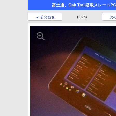
富士通、Oak Trail搭載スレートPC「
(2/25)
前の画像
次