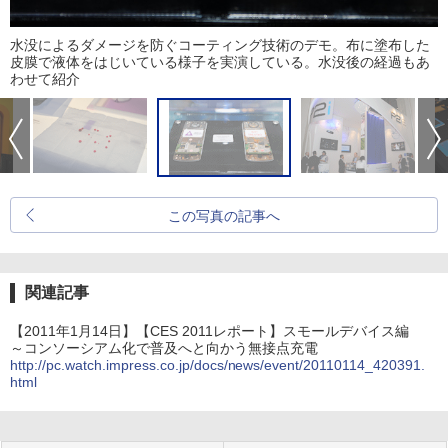
水没によるダメージを防ぐコーティング技術のデモ。布に塗布した
皮膜で液体をはじいている様子を実演している。水没後の経過もあ
わせて紹介
この写真の記事へ
関連記事
【2011年1月14日】【CES 2011レポート】スモールデバイス編
～コンソーシアム化で普及へと向かう無接点充電
http://pc.watch.impress.co.jp/docs/news/event/20110114_420391.
html