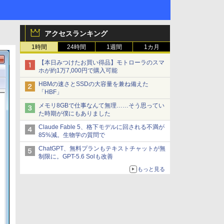
アクセスランキング
1時間
24時間
1週間
1カ月
【本日みつけたお買い得品】モトローラのスマ
ホが約1万7,000円で購入可能
HBMの速さとSSDの大容量を兼ね備えた
「HBF」
メモリ8GBで仕事なんて無理……そう思ってい
た時期が僕にもありました
Claude Fable 5、格下モデルに回される不満が
85%減。生物学の質問で
ChatGPT、無料プランもテキストチャットが無
制限に。GPT-5.6 Solも改善
もっと見る