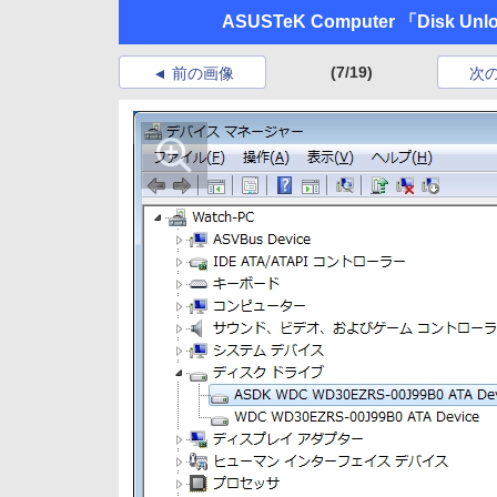
ASUSTeK Computer 「Disk Unl
(7/19)
前の画像
次