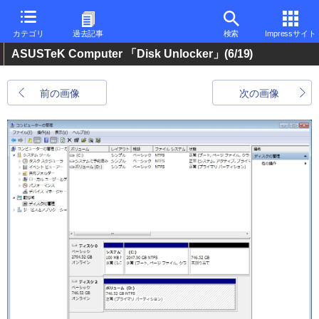
カテゴリ
過去記事
検索
Impressサイト
ASUSTeK Computer 「Disk Unlocker」
(6/19)
前の画像
次の画像