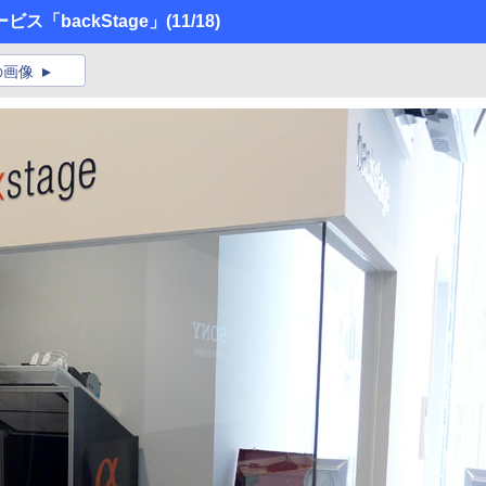
ス「backStage」
(11/18)
の画像