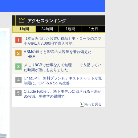
アクセスランキング
1時間
24時間
1週間
1カ月
【本日みつけたお買い得品】モトローラのスマ
ホが約1万7,000円で購入可能
HBMの速さとSSDの大容量を兼ね備えた
「HBF」
メモリ8GBで仕事なんて無理……そう思ってい
た時期が僕にもありました
ChatGPT、無料プランもテキストチャットが無
制限に。GPT-5.6 Solも改善
Claude Fable 5、格下モデルに回される不満が
85%減。生物学の質問で
もっと見る