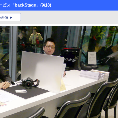
ス「backStage」
(9/18)
の画像