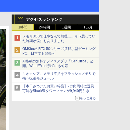
アクセスランキング
1時間
24時間
1週間
1カ月
メモリ8GBで仕事なんて無理……そう思ってい
た時期が僕にもありました
GMKtecのRTX 50シリーズ搭載小型ゲーミング
PC、日本でも発売へ
AI搭載の無料オフィスアプリ「GenOffice」公
開。Word/Excel形式にも対応
キオクシア、メモリ不足をフラッシュメモリで
補う拡張モジュール
【本日みつけたお買い得品】2方向同時に送風
可能なShark製タワーファンが9,940円引き
もっと見る