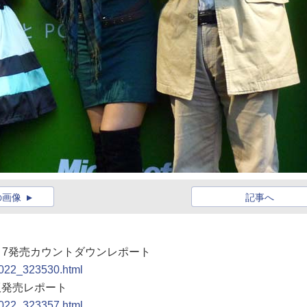
の画像
記事へ
ws 7発売カウントダウンレポート
91022_323530.html
SP版発売レポート
91022_323357.html