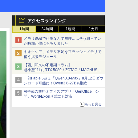
アクセスランキング
1時間
24時間
1週間
1カ月
メモリ8GBで仕事なんて無理……そう思ってい
た時期が僕にもありました
キオクシア、メモリ不足をフラッシュメモリで
補う拡張モジュール
【西川和久の不定期コラム】
超小型11LにRTX 5080！ZOTAC「MAGNUS
ONE」最上位機の実力を探る
一部Fable 5超え「Qwen3.8-Max」8月12日ダウ
ンロード可能に！Qwen3.8-27Bも順次
AI搭載の無料オフィスアプリ「GenOffice」公
開。Word/Excel形式にも対応
もっと見る