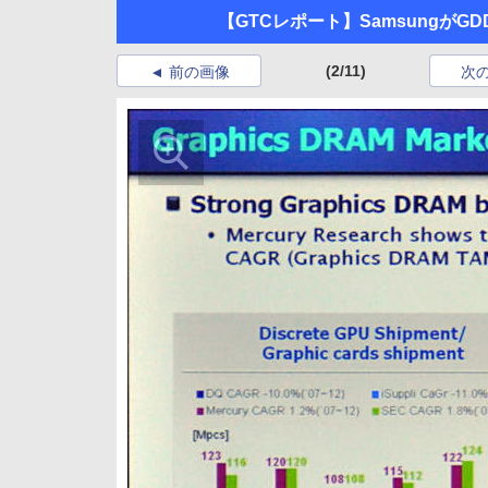
【GTCレポート】SamsungがG
(2/11)
前の画像
次