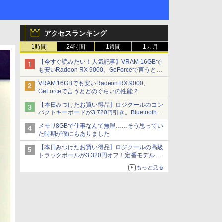
アクセスランキング
1時間
24時間
1週間
1カ月
【今すぐ読みたい！人気記事】VRAM 16GBで
も安いRadeon RX 9000、GeForceで言うとど
のぐらいの性能？ - PC Watch
VRAM 16GBでも安いRadeon RX 9000、
GeForceで言うとどのぐらいの性能？
【本日みつけたお買い得品】ロジクールのコン
パクトキーボードが3,720円引き。Bluetoothで3
台接続対応
メモリ8GBで仕事なんて無理……そう思ってい
た時期が僕にもありました
【本日みつけたお買い得品】ロジクールの高級
トラックボールが3,320円オフ！定番モデルも
5,280円に割引中
もっと見る