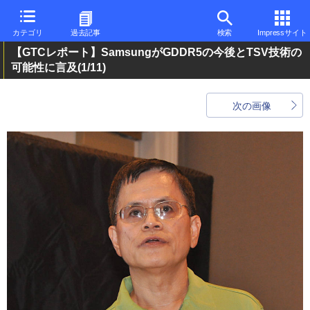
カテゴリ
過去記事
検索
Impressサイト
【GTCレポート】SamsungがGDDR5の今後とTSV技術の
可能性に言及
(1/11)
次の画像