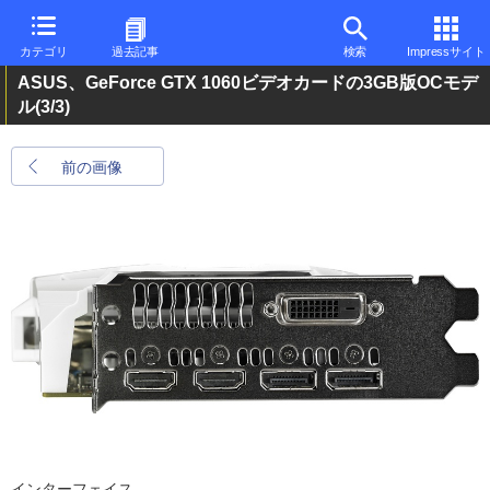
カテゴリ
過去記事
検索
Impressサイト
ASUS、GeForce GTX 1060ビデオカードの3GB版OCモデ
ル
(3/3)
前の画像
インターフェイス