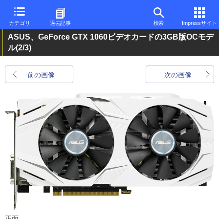
カテゴリ
過去記事
検索
Impressサイト
ASUS、GeForce GTX 1060ビデオカードの3GB版OCモデ
ル
(2/3)
前の画像
次の画像
正面