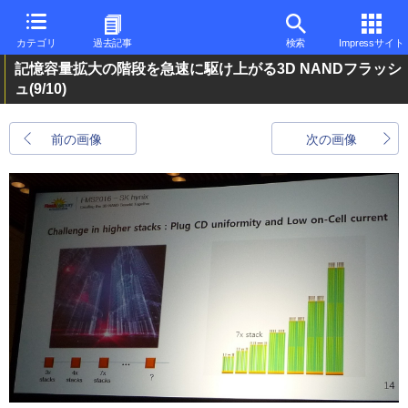
カテゴリ
過去記事
検索
Impressサイト
記憶容量拡大の階段を急速に駆け上がる3D NANDフラッシ
ュ
(9/10)
前の画像
次の画像