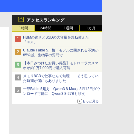
アクセスランキング
1時間
24時間
1週間
1カ月
HBMの速さとSSDの大容量を兼ね備えた
「HBF」
Claude Fable 5、格下モデルに回される不満が
85%減。生物学の質問で
【本日みつけたお買い得品】モトローラのスマ
ホが約1万7,000円で購入可能
メモリ8GBで仕事なんて無理……そう思ってい
た時期が僕にもありました
一部Fable 5超え「Qwen3.8-Max」8月12日ダウ
ンロード可能に！Qwen3.8-27Bも順次
もっと見る