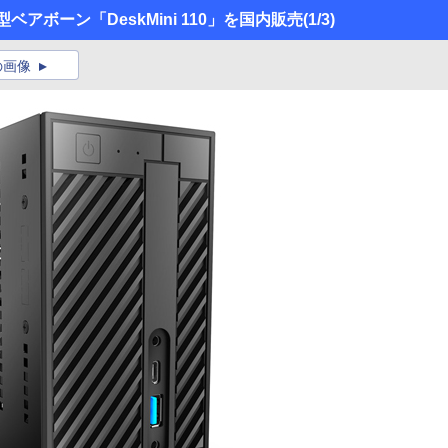
小型ベアボーン「DeskMini 110」を国内販売
(1/3)
の画像