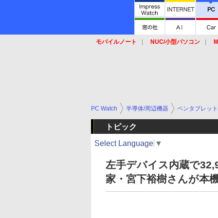
モバイルノート
NUC/小型パソコン
M
SSD
キーボード
マウス
PC Watch
半導体/周辺機器
ペンタブレット
トピック
Select Language
▼
左手デバイス内蔵で32,
家・宮下裕樹さんが本