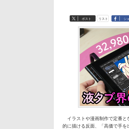
ポスト
リスト
シ
イラストや漫画制作で定番となっ
的に描ける反面、「高価で手を