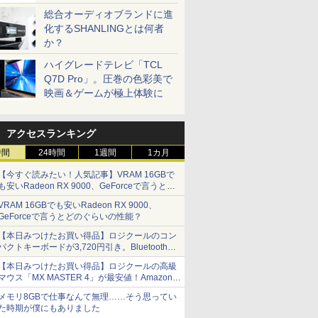
総合オーディオブランドに進
化するSHANLINGとは何者
か？
ハイグレードテレビ「TCL
Q7D Pro」。圧巻の色彩美で
映画＆ゲームが極上体験に
アクセスランキング
時間
24時間
1週間
1カ月
【今すぐ読みたい！人気記事】VRAM 16GBで
も安いRadeon RX 9000、GeForceで言うとど
のぐらいの性能？ - PC Watch
VRAM 16GBでも安いRadeon RX 9000、
GeForceで言うとどのぐらいの性能？
【本日みつけたお買い得品】ロジクールのコン
パクトキーボードが3,720円引き。Bluetoothで3
台接続対応
【本日みつけたお買い得品】ロジクールの高級
マウス「MX MASTER 4」が最安値！Amazonで
3千円弱の割引
メモリ8GBで仕事なんて無理……そう思ってい
た時期が僕にもありました