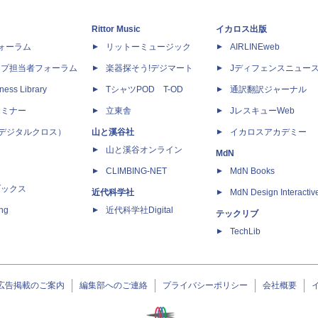
Rittor Music
イカロス出版
dフォーラム
リットーミュージック
AIRLINEweb
ップ担当者フォーラム
楽器探そう!デジマート
Jディフェンスニュー
ness Library
TシャツPOD T-OD
通訳翻訳ジャーナル
セミナー
立東舎
JレスキューWeb
 X（デジタルクロス）
山と溪谷社
イカロスアカデミー
山と溪谷オンライン
MdN
CLIMBING-NET
MdN Books
ブックス
近代科学社
MdN Design Interactiv
ing
近代科学社Digital
テックリブ
TechLib
広告掲載のご案内
編集部へのご連絡
プライバシーポリシー
会社概要