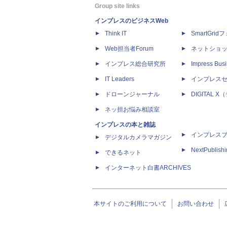
Group site links
インプレスのビジネスWeb
Think IT
SmartGri
Web担当者Forum
ネットショ
インプレス総合研究所
Impress Busi
IT Leaders
インプレス
ドローンジャーナル
DIGITAL
ネッ担お悩み相談室
インプレスの本と雑誌
インプレス
デジタルカメラマガジン
NextPublish
できるネット
インターネット白書ARCHIVES
本サイトのご利用について
お問い合わせ