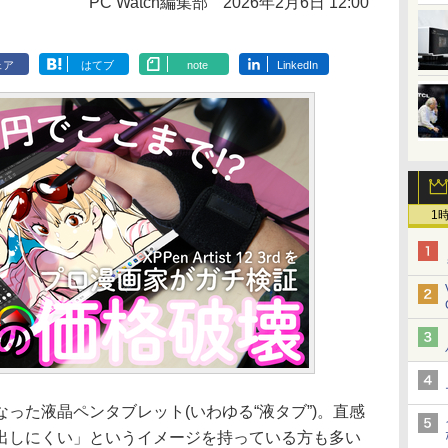
PC Watch編集部
2026年2月6日 12:00
ェア
はてブ
note
LinkedIn
1
た液晶ペンタブレット(いわゆる“液タブ”)。直感
出しにくい」というイメージを持っている方も多い