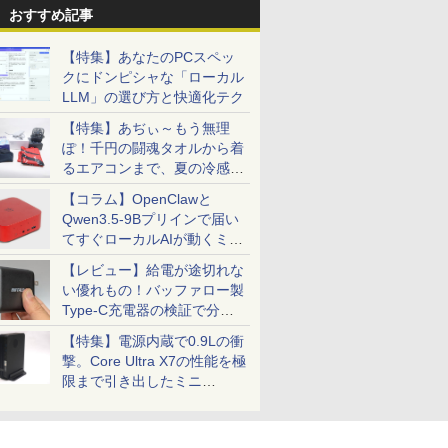
おすすめ記事
【特集】あなたのPCスペッ
クにドンピシャな「ローカル
LLM」の選び方と快適化テク
【特集】あぢぃ～もう無理
ぽ！千円の闘魂タオルから着
るエアコンまで、夏の冷感グ
ッズ一挙紹介
【コラム】OpenClawと
Qwen3.5-9Bプリインで届い
てすぐローカルAIが動くミニ
PC「SER9 Pro」
【レビュー】給電が途切れな
い優れもの！バッファロー製
Type-C充電器の検証で分か
ったこと
【特集】電源内蔵で0.9Lの衝
撃。Core Ultra X7の性能を極
限まで引き出したミニ
PC「GPD BOX」