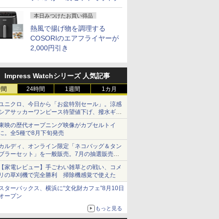
本日みつけたお買い得品
熱風で揚げ物を調理する
COSORIのエアフライヤーが
2,000円引き
Impress Watchシリーズ 人気記事
時間
24時間
1週間
1カ月
ユニクロ、今日から「お盆特別セール」。涼感
シアサッカーワンピース待望値下げ、撥水ギア
ショーツは1990円に
東映の歴代オープニング映像がカプセルトイ
に。全5種で8月下旬発売
カルディ、オンライン限定「ネコバッグ＆タン
ブラーセット」を一般販売。7月の抽選販売の
当選無効分
【家電レビュー】手ごわい雑草との戦い、コメ
リの草刈機で完全勝利 掃除機感覚で使えた
スターバックス、横浜に“文化財カフェ”8月10日
オープン
もっと見る