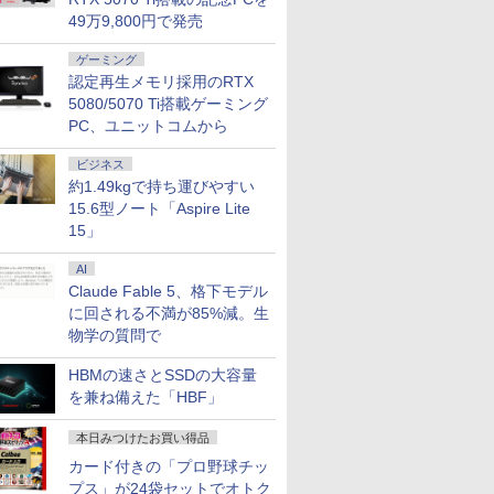
49万9,800円で発売
ゲーミング
認定再生メモリ採用のRTX
5080/5070 Ti搭載ゲーミング
PC、ユニットコムから
ビジネス
約1.49kgで持ち運びやすい
15.6型ノート「Aspire Lite
15」
AI
Claude Fable 5、格下モデル
に回される不満が85%減。生
物学の質問で
HBMの速さとSSDの大容量
を兼ね備えた「HBF」
本日みつけたお買い得品
カード付きの「プロ野球チッ
プス」が24袋セットでオトク