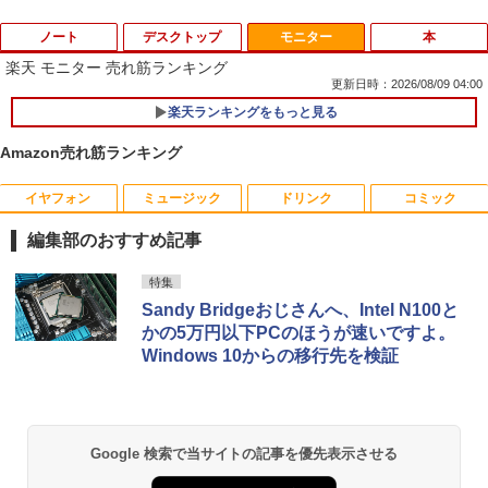
ノート
デスクトップ
モニター
本
楽天 モニター 売れ筋ランキング
更新日時：2026/08/09 04:00
楽天ランキングをもっと見る
【期間限定 ポイント10倍】Lenovo Idea
1
Pad D330 10.1型 2-in-1 タブレットPC／
Amazon売れ筋ランキング
着脱式キーボード（intel 第九世代Celero
n N4000/4GB/64GB eMMC/HD IPS液晶
Type-C データ/充電可）/microSD対応
イヤフォン
ミュージック
ドリンク
コミック
りゅうおうのおしごと！21 〜白雪姫と
1
（最大128GB）/Windows 11 Pro／Dolb
竜王の結婚〜【完結記念メモリアルブッ
y Audio）【整備済み中古品】
編集部のおすすめ記事
ク付き特装版】 【電子書籍】[ 白鳥 士郎
]
￥13,800
Anker Soundcore P42i (Bluetooth 6.1)【完
BRUCE WAYNE feat. Flo Milli, ATL Jacob
by Amazon 天然水 ラベルレス 500ml ×24本
薬屋のひとりごと 17巻 (デジタル版ビッグガ
特集
全ワイヤレスイヤホン/ウルトラノイズキャン
[Explicit]
富士山の天然水 バナジウム含有 水 ミネラル
ンガンコミックス)
￥5,500
Sandy Bridgeおじさんへ、Intel N100と
セリング 3.5 / マルチポイント接続 / 最大40時
ウォーター ペットボトル 静岡県産 500ミリリ
かの5万円以下PCのほうが速いですよ。
間再生 / コンパクト形状/持ち運びに便利 / IP5
ットル (Smart Basic)
￥250
￥770
5 防塵防水位規格/PSE技術基準適合】パープ
【マラソンP5倍/10%オフクーポン】中古
Windows 10からの移行先を検証
2
ル
￥1,380
ノートパソコン Dell Latitude 7200 2in
11～12世紀のフランドル伯の尚書部 [ 青
2
1 第8世代 Core i5 メモリ8GB SSD128G
山由美子 ]
￥9,990
B 12.3インチタッチパネルフルHD Wind
BRUCE WAYNE feat. Flo Milli, ATL Jacob
異世界居酒屋「のぶ」(22) (角川コミックス・
ows11 Pro カメラ Bluetooth Wi-Fi 送料
[Explicit]
エース)
【Amazon.co.jp限定】 い・ろ・は・す 2L P
￥5,500
無料 保証付き
ET ラベルレス ×8本
Google 検索で当サイトの記事を優先表示させる
Anker Soundcore P31i ピンク
￥250
￥832
￥16,900