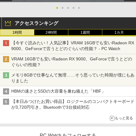
●
●
●
●
●
アクセスランキング
1時間
24時間
1週間
1カ月
【今すぐ読みたい！人気記事】VRAM 16GBでも安いRadeon RX
9000、GeForceで言うとどのぐらいの性能？ - PC Watch
VRAM 16GBでも安いRadeon RX 9000、GeForceで言うとどの
ぐらいの性能？
メモリ8GBで仕事なんて無理……そう思っていた時期が僕にもあ
りました
HBMの速さとSSDの大容量を兼ね備えた「HBF」
【本日みつけたお買い得品】ロジクールのコンパクトキーボード
が3,720円引き。Bluetoothで3台接続対応
もっと見る
PC Watch をフォローする