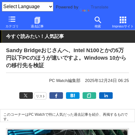
Powered by
Translate
PC Watch
半導体/周辺機器
CPU
Intel
カテゴリ
過去記事
検索
Impressサイト
今すぐ読みたい！人気記事
Sandy Bridgeおじさんへ、Intel N100とかの5万
円以下PCのほうが速いですよ。Windows 10から
の移行先を検証
PC Watch編集部
2025年12月24日 06:25
リスト
このコーナーはPC Watchで特に人気だった過去記事を紹介、再掲するもので
す。