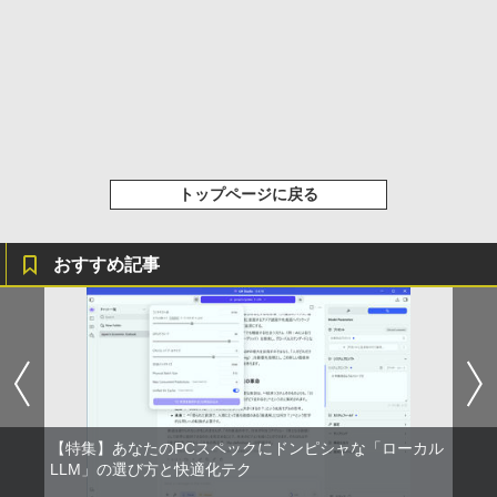
レスイヤホン Bluetooth 5.4 ノイズキャンセ
リング ANC 36時間再生
【最新Office2024】ノートパソコン 中古
5
￥3,480
Core i5 第10世代 Office付き NEC 15.6
インチ メモリ16GB 新品SSD1TB DVDド
ライブ WEBカメラ テンキー windows11
搭載 NEC中古ノートパソコン 安心保証
初期設定済み VKT16X5 VRL21F7
￥27,800
トップページに戻る
おすすめ記事
【特集】あなたのPCスペックにドンピシャな「ローカル
LLM」の選び方と快適化テク