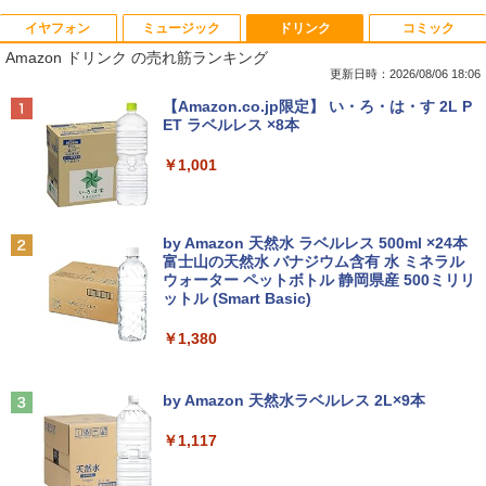
イヤフォン
ミュージック
ドリンク
コミック
【★最大100%ポイント】【新生活応援・
【マラソンセール期間中ポイント5倍】中
HP モニター 21.5インチ P224 IPSパネル
職業訓練における指導の理論と実際 13訂
1
1
1
1
Amazon ドリンク の売れ筋ランキング
2026】【Office 2019 H&B】富士通 MU
古デスクトップパソコン Core i7 第9世代
フルHD HDMI DP VGA 中古ディスプレイ
版 [ 職業訓練教材研究会 ]
937/Celeron 3865U/メモリ:4GB/8GB/S
メモリ16GB M.2 SSD512GB DVD-ROM
更新日時：2026/08/06 18:06
SD:128GB/256GB/512GB/1TB/13.3型/
DisplayPort DVI 省スペース Windows1
￥7,700
￥4,950
Anker Soundcore P40i オフホワイト
BRUCE WAYNE feat. Flo Milli, ATL Jacob
【Amazon.co.jp限定】 い・ろ・は・す 2L P
フルHD/wifi/HDMI/USB3.0/中古 ノート
1 マウスコンピューター MPro-S201X 初
[Explicit]
ET ラベルレス ×8本
パソコン/モバイルPC/Windows11
期設定済 すぐ使える 90日保証 送料無料
￥5,990
￥250
￥1,001
￥9,999
￥37,980
中古 液晶モニター I-O DATA A241DW 2
ちいかわ なんか小さくてかわいいやつ 全
2
2
3.8インチ フルHD ADSパネル 非光沢｜H
巻(1-8)セット 全巻新品 蔦屋書店
DMI・アナログRGB対応｜スピーカー内
Anker Soundcore P31i ブラック
BRUCE WAYNE feat. Flo Milli, ATL Jacob
by Amazon 天然水 ラベルレス 500ml ×24本
蔵｜PC・事務用ディスプレイ
タブレットPC 中古パソコン Microsoft S
Dell OptiPlex 3070 SFF フルセット 21.
￥9,900
2
2
[Explicit]
富士山の天然水 バナジウム含有 水 ミネラル
urface Go Windows10 Pro Pentium 44
5インチモニター付き 第9世代 Core i5-9
ウォーター ペットボトル 静岡県産 500ミリリ
￥4,990
15Y メモリ 8GB SSD 128GB 10型 無線L
500 メモリ8GB/16GB SSD256GB Wind
￥8,800
ットル (Smart Basic)
￥250
AN Wi-Fi 10インチ B5 本体 / 3ヶ月保証
ows 11 Pro WPS Office 2 無線Wi-Fi DV
中古パソコン 中古PC 中古ノートパソコ
D 中古 デスクトップパソコン
￥1,380
ン 初期設定済み office付き (8351a)
深在性う蝕に対するVital Pulp Therapy
3
￥43,800
歯髄保存か抜髄かは患者のために [ 辺見
【楽天1位!1,600円OFFクーポン 8/4 20:
3
Anker Soundcore Liberty 5 ミッドナイトブ
On My Road (Stadium ver.)
￥15,880
浩一 ]
00-8/11 01:59】Xiaomi Monitor A24i 20
ラック
by Amazon 天然水ラベルレス 2L×9本
26 ディスプレイ 1080P 23.8インチ 144
￥250
Hzリフレッシュレート sRGB99% 1670
￥19,800
￥14,990
万色 300nits ΔE＜1 低ブルーライト 大
￥1,117
Dell OptiPlex 7080 SFF 第10世代 Core
3
画面 TÜV認証 目にやさしい 調整可能な
新品ノートパソコン VETESA Intel Celer
i5 メモリ16GB SSD 512GB Office付き
3
スタンド VESA
on Windows11 Office付き メモリ16GB
Type-C Windows11 デスクトップPC 中