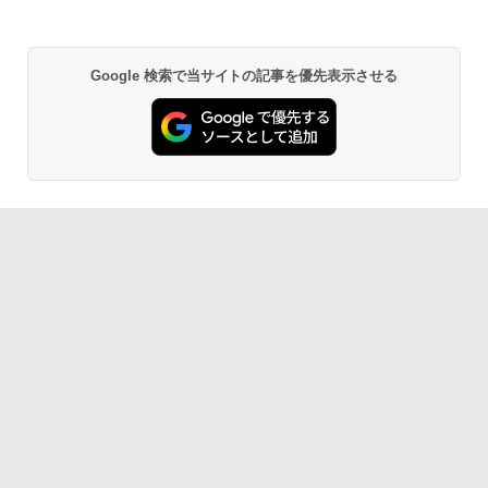
ジネス 大学生 プレゼント 学生向け
￥33,800
￥29,800
異世界居酒屋「のぶ」(22) (角川コミックス・
Google 検索で当サイトの記事を優先表示させる
エース)
￥832
HUNTER×HUNTER モノクロ版 39 (ジャンプ
コミックスDIGITAL)
￥572
スーパーの裏でヤニ吸うふたり 9巻 (デジタル
版ビッグガンガンコミックス)
￥810
ONE PIECE モノクロ版 115 (ジャンプコミッ