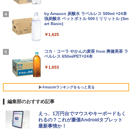
SSD1TB 15.6型 FHD Webカメラ テンキ
古パソコン
ゾンビのあふれた世界で俺だけが襲われ
4
ー 薄型 軽量 初心者 学生 ビジネス
【2026年アップグレード版】AOKIMI ワイヤ
On My Road (Stadium ver.)
￥12,580
ない 5 【電子書籍】[ 増田ちひろ ]
レスイヤホン bluetooth イヤホン V12 小型
by Amazon 炭酸水 ラベルレス 500ml ×24本
￥54,800
軽量 ブルートゥースHi-Fi 最大36時間再生 ぶ
強炭酸水 ペットボトル 500ミリリットル (Sm
￥21,980
￥250
￥1,155
るーとゅーす コードレス ENCノイズキャン
art Basic)
セリング 自動ペアリング Type-C充電 マイク
【エントリーで最大全額ポイント還元｜
4
付き 防水 タッチ式音量調整 スポーツ/通勤/通
￥1,625
8/11まで】 ASUS｜エイスース PCモニ
NiPoGi ミニpc Intel N5030 【2026新モ
4
学/WEB会議(ホワイト)
ター Eye Care VA249HG [23.8型 /フルH
超得2,000円OFF&P2倍｜レッツノート｜
デル・業界超ミニ】 最大3.1Hz mini pc
4
D(1920×1080) /ワイド /120Hz]
Microsoft office 2019 H&B付き｜中古
Windows11 Pro 12GB+256GB SSD (4T
BUGS LIFE
＼レビュー投稿で選べるプレゼント／【
5
￥1,964
ノートパソコン Windows11 office付｜
B拡大可能) 4K 静音 高速熱放散 小型超軽
5歳 6歳 7冊セット】 七田式知力ドリル
コカ・コーラ やかんの麦茶 from 爽健美茶 ラ
メモリ8GB SSD256GB｜Panasonic Le
量ミニパソコン豊富なインターフェース
￥13,800
夏休み 子供 子供用 人気 幼児七田式 B5
ベルレス 650mlPET×24本
￥250
t's note｜中古ノートパソコン 軽量 薄型
USB3.2/HDMI 2.0×2 高速2.4G/5GWi-Fi
判 シルバーバック みぎのう そうぞう け
｜モバイルPC｜ノートパソコン B5サイ
BT4.2 省電力 小型パソコン
いさん もじをよむ・かく めいろ おかね
Xiaomi シャオミ REDMI Buds 8 Lite ワイヤ
￥1,653
ズ｜パソコン｜中古パソコン｜中古PC
【ph-A】
レスイヤホン Bluetooth 5.4 ノイズキャンセ
リング ANC 36時間再生
￥29,900
I-O DATA（アイ・オー・データ機器） 3
5
￥29,800
￥5,390
辺フレームレス＆広視野角ADSパネル
23.8型ワイド液晶ディスプレイ LCD-A24
￥2,980
Amazonランキングをもっと見る
1DBX ブラック
【新品】快適性能 デスクトップパソコン
5
編集部のおすすめ記事
【新品】【楽天1位！】ノートパソコン
パソコン 新品SSD Windows11 Office付
￥14,826
5
新品第13世代CPU搭載ノートPC Office
き インテル 第14世代 第13世代 Core i5-
薬屋のひとりごと 17巻 (デジタル版ビッグガ
付きノートパソコン 初心者向け Window
6400 I5-12400F i7 I5 3470 SSD 256GB~
えっ、1万円台でマウスやキーボードもく
ンガンコミックス)
s11 初期設定済 Webカメラ zoom 日本語
1TB メモリ 選択可 8GB 16GB 32GB デ
れるの？これが廉価Androidタブレット
キーボード 14.1型 Intel Celeron メモリ
スクトップPC 安い 本体のみ 高スペック
最新事情か！
￥770
8GB SSD1TB(最大) 大容量バッテリービ
薄型 激安 省スペース 大容量 高性能