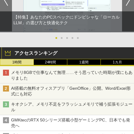
【特集】あなたのPCスペックにドンピシャな「ローカル
LLM」の選び方と快適化テク
●
●
●
●
●
アクセスランキング
1時間
24時間
1週間
1カ月
メモリ8GBで仕事なんて無理……そう思っていた時期が僕にもあ
りました
AI搭載の無料オフィスアプリ「GenOffice」公開。Word/Excel形
式にも対応
キオクシア、メモリ不足をフラッシュメモリで補う拡張モジュー
ル
GMKtecのRTX 50シリーズ搭載小型ゲーミングPC、日本でも発
売へ