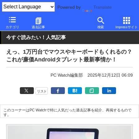
Powered by
Translate
PC Watch
パソコン/タブレット/スマートフォン
タブレット
An
カテゴリ
過去記事
検索
Impressサイト
今すぐ読みたい！人気記事
えっ、1万円台でマウスやキーボードもくれるの？
これが廉価Androidタブレット最新事情か！
PC Watch編集部
2025年12月12日 06:09
リスト
このコーナーはPC Watchで特に人気だった過去記事を紹介、再掲するもので
す。