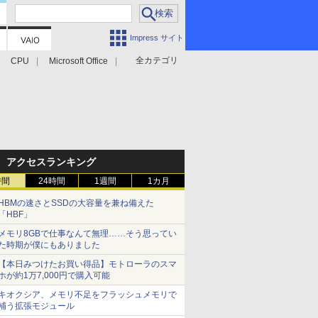
Impress サイト
全カテゴリ
CPU
Microsoft Office
アクセスランキング
時間
24時間
1週間
1カ月
HBMの速さとSSDの大容量を兼ね備えた
「HBF」
メモリ8GBで仕事なんて無理……そう思ってい
た時期が僕にもありました
【本日みつけたお買い得品】モトローラのスマ
ホが約1万7,000円で購入可能
キオクシア、メモリ不足をフラッシュメモリで
補う拡張モジュール