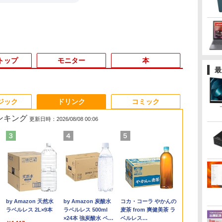
トップ
モニター
本
最
6
3
3
3
4
4
4
3
5
5
5
1
6
6
ジック
ドリンク
コミック
ランキング
更新日時：2026/08/08 00:06
【マラソン限定価格】
ソ
L
1日まで限定価格／ゲーミングPC
ASUS エイスース 液
【期間限定・レビュー
九条の大罪（17） 【電
アイオーデータ｜I-O
【展示品】 Microsoft
転生したらスライムだ
LENOVO レノボ ThinkStation
Microsoft｜マイクロ
Philips｜フィリップス
SAPIX 小3 サピックス
ポイント10倍
【2,000円ク
ふかふかダン
12インチ WU
1
新品 RTX5060 Ryzen7 5700X
晶ディスプレイ Eye
で1年保証！】 【中
子書籍】[ 真鍋昌平 ]
DATA 液晶ディスプレイ
マイクロソフト
った件 異聞 〜魔国
PGX(30KL0005JP)
ソフト ノートパソコン
液晶ディスプレイ(23.8
デイリー/チャレンジ
Windows 11 
25インチ An
略記〜俺の異
トパソコン 中古
E
16GB SSD500GB Windows11
Care ［23.8型 / フル
古】 Apple MacBook
(23.8型/ADS/FullHD
Surface Pro 第11世代
暮らしのトリニティ〜
特別モデル Surface
型/IPS/WQHD
算数 【計34回分】通年
OptiPlex シ
イ モバイルモニ
冒険譚〜/ 20
￥759
￥961,000
トップPC モニター付き 23.8型
HD(1920×1080) / ワイ
Air 2020 M1 256GB
1920×1080/100Hz/5ms/HDMI/DP/USB
13.0インチ /
（14） 【電子書籍】[
Laptop 13 インチ オー
2560×1440/75Hz/1ms)
セット 2020 090R2D
第3世代 3770
Qualcom
籍】[ KAKERU
￥29,800
,070
￥13,800
￥86,000
￥25,977
￥119,800
￥792
￥162,800
￥29,800
￥6,678
￥19,800
￥45,979
￥792
メ
ラ
 100Hz 1年保証 高性能 配信 動画編
ド］ VA249HG
SSD 16GB メモリ 13イ
Type-C/VESA/5年保
Snapdragon X Plus/
戸野タエ ]
シャングリーン EP2-
(ブラック)
8G/HDD500
A25Q5
.
Anker Soundcore
On My Road
by Amazon 天然水
【2026年アップグレ
On My Road
by Amazon 炭酸水
Xiaomi シャオミ
BUGS LIFE
コカ・コーラ やかんの
スポーツ 初心者 一式 ゲーミング
ンチ 【A2337】 本体
証・無輝点保証)(ホワイ
メモリ 16GB / SSD
30766 [Copilot+ PC
24E1N5600E/11
Liberty 5 ミッドナイ
(Stadium ver.)
ラベルレス 2L×9本
ード版】AOKIMI ワ
(Stadium ver.)
ラベルレス 500ml
REDMI Buds 8 Lite ワ
麦茶 from 爽健美茶 ラ
レ
イ
コン デスクトップパソコン
Anker ACアダプター＆
ト) LCD-C242SDW
512GB / 顔認証/ タッ
/13.0型 /Windows11
￥250
トブラック
イヤレスイヤホン
×24本 強炭酸水 ペッ
イヤレスイヤホン
ベルレス