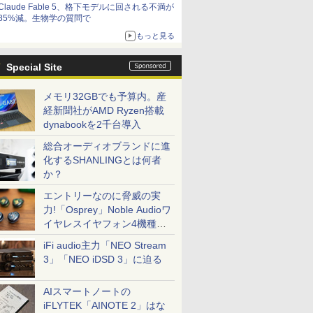
Claude Fable 5、格下モデルに回される不満が
85%減。生物学の質問で
もっと見る
Special Site
メモリ32GBでも予算内。産
経新聞社がAMD Ryzen搭載
dynabookを2千台導入
総合オーディオブランドに進
化するSHANLINGとは何者
か？
エントリーなのに脅威の実
力!「Osprey」Noble Audioワ
イヤレスイヤフォン4機種を
一気に聴く
iFi audio主力「NEO Stream
3」「NEO iDSD 3」に迫る
AIスマートノートの
iFLYTEK「AINOTE 2」はな