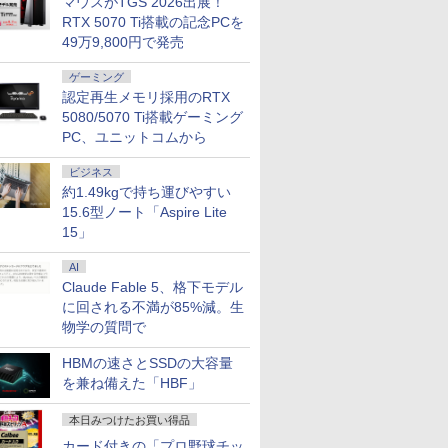
マウスがTGS 2026出展！
ぁ！』します！【電子
書籍】
RTX 5070 Ti搭載の記念PCを
49万9,800円で発売
ゲーミング
認定再生メモリ採用のRTX
5080/5070 Ti搭載ゲーミング
PC、ユニットコムから
ビジネス
約1.49kgで持ち運びやすい
15.6型ノート「Aspire Lite
15」
AI
Claude Fable 5、格下モデル
に回される不満が85%減。生
物学の質問で
HBMの速さとSSDの大容量
を兼ね備えた「HBF」
本日みつけたお買い得品
カード付きの「プロ野球チッ