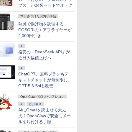
プス」が24袋セットでオトク
本日みつけたお買い得品
熱風で揚げ物を調理する
COSORIのエアフライヤーが
2,000円引き
AI
格安の「DeepSeek API」が
近日大幅値上げへ
AI
ChatGPT、無料プランもテ
キストチャットが無制限に。
GPT-5.6 Solも改善
OpenClawで試したいアレコレ
AI
ビジネス
AIにGmailを読ませて大丈
夫？OpenClawで安全にメー
ルを片付ける手順