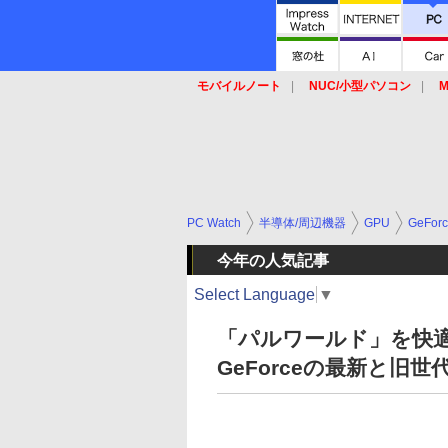
モバイルノート
NUC/小型パソコン
M
SSD
キーボード
マウス
PC Watch
半導体/周辺機器
GPU
GeFor
今年の人気記事
Select Language
▼
「パルワールド」を快適
GeForceの最新と旧