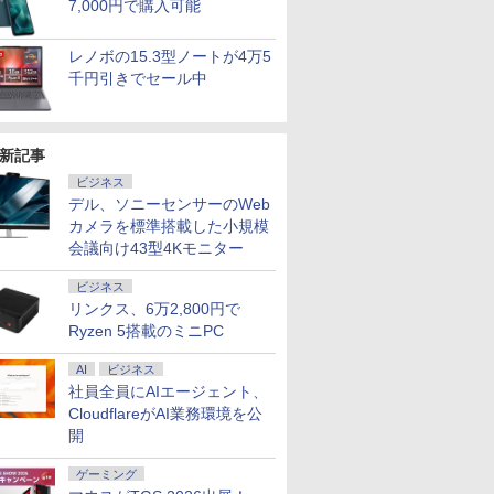
7,000円で購入可能
レノボの15.3型ノートが4万5
千円引きでセール中
新記事
ビジネス
デル、ソニーセンサーのWeb
7
2
8
7
9
3
10
カメラを標準搭載した小規模
会議向け43型4Kモニター
ビジネス
リンクス、6万2,800円で
Ryzen 5搭載のミニPC
中古 Panasonic Let's note CF-SV1 Core i5 1145G7 第11世代CPU メモリ16GB S
 送料無料 中古パソコン
ーポン＋P最大31.5%還元！】KTC MegPad
ジョン攻
ギルティサークル
＼11日まで限定価格／ゲーミングPC
信じていた仲間達にダ
【エントリーで最大全額ポイント還元｜8/11ま
愛玩動物看護師必携テ
LENOVO レノボ ThinkSta
【送料無料】
AI
ビジネス
XGA Windows11 Pro CF-SV1RDLKS 1年保証 Bランク ノートパソコン【CA】 レッツノ
Pro 64bit 搭載 DELL
droid 14搭載 スマートタブレット ディスプレ
世界転生
（21） 【電子書籍】[
セット 新品 RTX5060 Ryzen7 5700X
ンジョン奥地で殺され
エルジー USB-C対応 PCモニター LG Monitor 
キスト [ 藤村 響男 ]
PGX(30KL0005JP)
年9月号【
社員全員にAIエージェント、
パソコン 中古ノートpc 中古pc win11
リーズ（7010等） Core i7
ター FHD 10点マルチタッチ 8GB+128GB
 【電子書
山本やみー ]
メモリ16GB SSD500GB Windows11
かけたがギフト『無限
B [27型 /WQHD(2560×1440） /ワイド /100Hz]
CloudflareがAI業務環境を公
￥6,820
￥961,000
￥1,200
 3.4G/メモリ
mチップ ビジネス/移動/家庭用 レディース
 ]
デスクトップPC モニター付き 23.8型
ガチャ』でレベル9999
￥792
￥181,070
￥792
￥25,160
開
GB/DVD-ROM/激安セール
IPS 100Hz 1年保証 高性能 配信 動画編
の仲間達を手に入れて
集 eスポーツ 初心者 一式 ゲーミング
元パーティーメンバー
ゲーミング
パソコン デスクトップパソコン
と世界に復讐＆『ざま