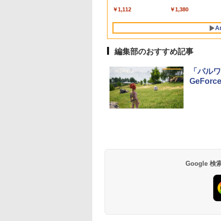
VGA VESA準拠 PS4
ート sRGB99% 1670
ンチ液晶 WUXGA
￥7,990
￥5,990
×8本
水 バナジウム含有 
switch 対応 スイッチ
万色 300nits ΔE＜1 
1920x1200 ノート Wi
￥250
￥1,112
￥250
￥1,380
ミネラルウォーター
【中古】
ブルーライト 大画面
Fi HDMI ノートPC 
ペットボトル 静岡県
TÜV認証 目にやさし
手国産メーカー 小型
A
産 500ミリリットル
調整可能なスタンド
量 パソコン 中古パ
(Smart Basic)
VESA
ン オフィス office 
編集部のおすすめ記事
「パルワ
GeFo
薬屋のひとりごと 17
異世界居酒屋「の
巻 (デジタル版ビッグ
ぶ」(22) (角川コミッ
ガンガンコミックス)
クス・エース)
￥770
￥832
Google