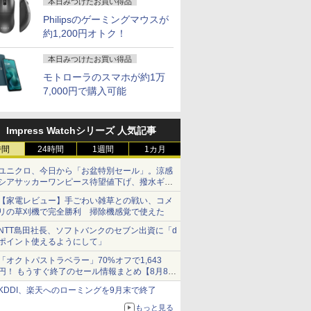
本日みつけたお買い得品
Philipsのゲーミングマウスが
約1,200円オトク！
本日みつけたお買い得品
モトローラのスマホが約1万
7,000円で購入可能
Impress Watchシリーズ 人気記事
時間
24時間
1週間
1カ月
ユニクロ、今日から「お盆特別セール」。涼感
シアサッカーワンピース待望値下げ、撥水ギア
ショーツは1990円に
【家電レビュー】手ごわい雑草との戦い、コメ
リの草刈機で完全勝利 掃除機感覚で使えた
NTT島田社長、ソフトバンクのセブン出資に「d
ポイント使えるようにして」
「オクトパストラベラー」70%オフで1,643
円！ もうすぐ終了のセール情報まとめ【8月8日
更新】
KDDI、楽天へのローミングを9月末で終了
ニンテンドーeショップでは「大神 絶景版」が
67%オフで990円
もっと見る