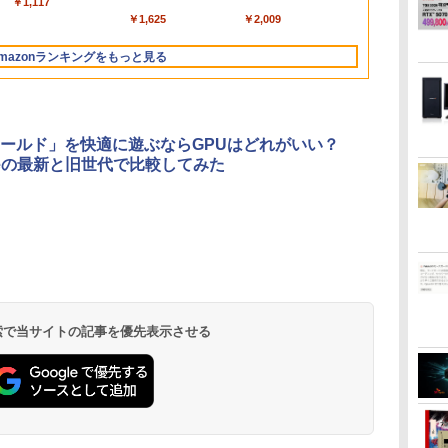
ケーブル付き 送料無料
チパネル/ NPU搭載/ キ
Home /Snapdragon X
￥250
￥1,117
￥250
水
bluetooth イヤホン
トボトル 500ミリリ
Bluetooth 5.4 ノイズ
650mlPET×24本
低
-
当社保証付き アップル
ーボード スリム ペン
Plus /メモリ：16GB
￥14,990
￥2,599
￥1,625
￥3,480
￥2,009
V12 小型軽量 ブルー
ットル (Smart
キャンセリング ANC
大
付き/ Office付き/ サフ
/UFS：1TB /M365 (24
トゥースHi-Fi 最大
Basic)
36時間再生
い
 軽
ァイア
か月) or Office 選択可
mazonランキングをもっと見る
36時間再生 ぶるーと
ソコ
能]
ゅーす コードレス
中古
ENCノイズキャンセ
リング 自動ペアリン
グ Type-C充電 マイ
ールド」を快適に遊ぶならGPUはどれがいい？
ク付き 防水 タッチ式
rceの最新と旧世代で比較してみた
音量調整 スポーツ/通
勤/通学/WEB会議
6.0(オフホワイト)
ONE PIECE モノクロ
HUNTER×HUNTER
スーパーの裏でヤニ吸
版 115 (ジャンプコミ
モノクロ版 39 (ジャ
うふたり 9巻 (デジタル
ックスDIGITAL)
ンプコミックス
版ビッグガンガンコミ
DIGITAL)
ックス)
￥594
￥572
￥810
 検索で当サイトの記事を優先表示させる