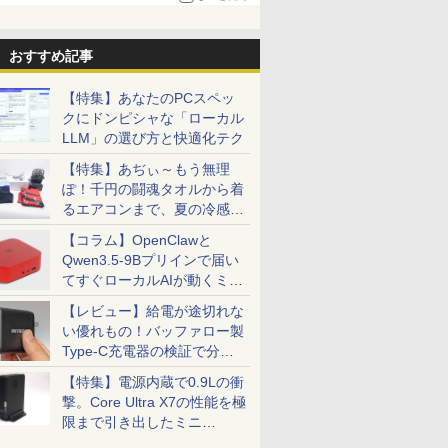
おすすめ記事
【特集】あなたのPCスペッ
クにドンピシャな「ローカル
LLM」の選び方と快適化テク
【特集】あぢぃ～もう無理
ぽ！千円の闘魂タオルから着
るエアコンまで、夏の冷感グ
ッズ一挙紹介
【コラム】OpenClawと
Qwen3.5-9Bプリインで届い
てすぐローカルAIが動くミニ
PC「SER9 Pro」
【レビュー】給電が途切れな
い優れもの！バッファロー製
Type-C充電器の検証で分か
ったこと
【特集】電源内蔵で0.9Lの衝
撃。Core Ultra X7の性能を極
限まで引き出したミニ
PC「GPD BOX」