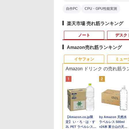
自作PC
CPU・GPU性能実測
楽天市場 売れ筋ランキング
ノート
デスク
Amazon売れ筋ランキング
3
10
1
1
1
1
2
2
2
2
イヤフォン
ミュー
Amazon ドリンク の売れ筋
G7 第11世代CPU メモリ16GB SSD256GB
C
大全額ポイント還元｜8/11まで】 LG｜
動物看護師必携テ
LENOVO レノボ ThinkStation
【送料無料】新潮 2026
【中古】【安心保証】
ポイント10倍 送料無料 中古パソコン
PHILIPS 241V8 LED液
ROCKIN'ON JAPAN
【楽天1位!1,600円
ノートパソコン パナ
BARFOUT! SPECIA
＼1
ンク ノートパソコン【CA】 レッツノート 中古ノー
X
応 PCモニター LG Monitor 27U631A-
ト [ 藤村 響男 ]
PGX(30KL0005JP)
年9月号【雑誌】
Windows ノートPC
Windows 11 Pro 64bit 搭載 DELL
晶モニター 23.8インチ
(ロッキング・オン・ジ
OFFクーポン 8/4
ニック レッツ CF-SV
EDITION EARLY
セット 
1
(2560×1440） /ワイド /100Hz]
2018年 NEC
OptiPlex シリーズ（7010等） Core i7
ワイド ブラック
ャパン) 2026年 10月号
20:00-8/11 01:59】
第11世代 Core i5
AUTUMN 2026 / TIM
メモリ
820
￥961,000
￥1,200
型
第3世代 3770 3.4G/メモリ
1920×1080 （フル
Xiaomi Monitor A24i
Office付き
TRAVEL 岩本 照
デスク
￥15,488
￥19,800
￥6,500
￥1,080
￥12,580
￥49,800
￥1,870
￥181
画編
8G/HDD500GB/DVD-ROM/激安セール
HD）16:9 IPSパネル
2026 ディスプレイ
Windows11 12.1型 
（Snow Man） [ ブ
IPS
Anker Soundcore
BRUCE WAYNE feat.
【Amazon.co.jp限
Anker Soundcore
BRUCE WAYNE feat
by Amazon 天然水
グ
非光沢 ノングレア 液
1080P 23.8インチ
モリ16GB
ウンズブックス ]
集 e
P40i オフホワイト
Flo Milli, ATL Jacob
定】 い・ろ・は・す
P31i ホワイト
Flo Milli, ATL Jacob
ラベルレス 500ml
晶ディスプレイ HDMI
144Hzリフレッシュ
SSD512GB/1TB 12
パソ
[Explicit]
2L PET ラベルレス
[Explicit]
×24本 富士山の天然