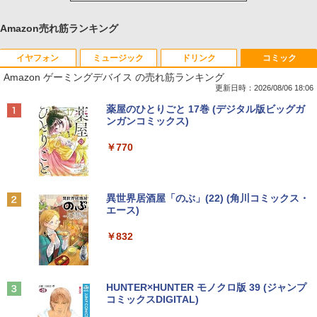
Amazon売れ筋ランキング
イヤフォン
ミュージック
ドリンク
コミック
Amazon ゲーミングデバイス の売れ筋ランキング
更新日時：2026/08/06 18:06
Anker Soundcore P40i オフホワイト
BRUCE WAYNE feat. Flo Milli, ATL Jacob
【Amazon.co.jp限定】 い・ろ・は・す 2L P
薬屋のひとりごと 17巻 (デジタル版ビッグガ
[Explicit]
ET ラベルレス ×8本
ンガンコミックス)
￥5,990
￥250
￥1,001
￥770
Anker Soundcore P31i ブラック
BRUCE WAYNE feat. Flo Milli, ATL Jacob
by Amazon 天然水 ラベルレス 500ml ×24本
異世界居酒屋「のぶ」(22) (角川コミックス・
[Explicit]
富士山の天然水 バナジウム含有 水 ミネラル
エース)
ウォーター ペットボトル 静岡県産 500ミリリ
￥4,990
ットル (Smart Basic)
￥250
￥832
￥1,380
Anker Soundcore Liberty 5 ミッドナイトブ
On My Road (Stadium ver.)
HUNTER×HUNTER モノクロ版 39 (ジャンプ
ラック
コミックスDIGITAL)
by Amazon 天然水ラベルレス 2L×9本
￥250