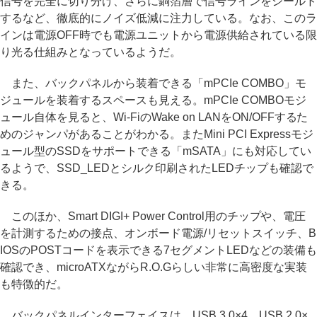
信号を完全に切り分け、さらに銅箔層で信号ラインをシールド
するなど、徹底的にノイズ低減に注力している。なお、このラ
インは電源OFF時でも電源ユニットから電源供給されている限
り光る仕組みとなっているようだ。
また、バックパネルから装着できる「mPCIe COMBO」モ
ジュールを装着するスペースも見える。mPCIe COMBOモジ
ュール自体を見ると、Wi-FiのWake on LANをON/OFFするた
めのジャンパがあることがわかる。またMini PCI Expressモジ
ュール型のSSDをサポートできる「mSATA」にも対応してい
るようで、SSD_LEDとシルク印刷されたLEDチップも確認で
きる。
このほか、Smart DIGI+ Power Control用のチップや、電圧
を計測するための接点、オンボード電源/リセットスイッチ、B
IOSのPOSTコードを表示できる7セグメントLEDなどの装備も
確認でき、microATXながらR.O.Gらしい非常に高密度な実装
も特徴的だ。
バックパネルインターフェイスは、USB 3.0×4、USB 2.0×