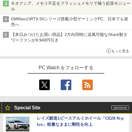
on Windows11 Office付き メモリ16GB
Type-C Windows11 デスクトップPC 中
キオクシア、メモリ不足をフラッシュメモリで補う拡張モジュー
SSD1TB 15.6型 FHD Webカメラ テンキ
古パソコン
ゾンビのあふれた世界で俺だけが襲われ
4
ル
ー 薄型 軽量 初心者 学生 ビジネス
￥12,580
ない 5 【電子書籍】[ 増田ちひろ ]
￥54,800
GMKtecのRTX 50シリーズ搭載小型ゲーミングPC、日本でも発
￥21,980
￥1,155
売へ
【エントリーで最大全額ポイント還元｜
4
【本日みつけたお買い得品】2方向同時に送風可能なShark製タ
8/11まで】 ASUS｜エイスース PCモニ
NiPoGi ミニpc Intel N5030 【2026新モ
4
ワーファンが9,940円引き
ター Eye Care VA249HG [23.8型 /フルH
超得2,000円OFF&P2倍｜レッツノート｜
デル・業界超ミニ】 最大3.1Hz mini pc
4
D(1920×1080) /ワイド /120Hz]
Microsoft office 2019 H&B付き｜中古
Windows11 Pro 12GB+256GB SSD (4T
＼レビュー投稿で選べるプレゼント／【
5
もっと見る
ノートパソコン Windows11 office付｜
B拡大可能) 4K 静音 高速熱放散 小型超軽
5歳 6歳 7冊セット】 七田式知力ドリル
メモリ8GB SSD256GB｜Panasonic Le
量ミニパソコン豊富なインターフェース
￥13,800
夏休み 子供 子供用 人気 幼児七田式 B5
t's note｜中古ノートパソコン 軽量 薄型
USB3.2/HDMI 2.0×2 高速2.4G/5GWi-Fi
判 シルバーバック みぎのう そうぞう け
｜モバイルPC｜ノートパソコン B5サイ
BT4.2 省電力 小型パソコン
PC Watch をフォローする
いさん もじをよむ・かく めいろ おかね
ズ｜パソコン｜中古パソコン｜中古PC
【ph-A】
￥29,900
I-O DATA（アイ・オー・データ機器） 3
5
￥29,800
￥5,390
辺フレームレス＆広視野角ADSパネル
23.8型ワイド液晶ディスプレイ LCD-A24
1DBX ブラック
【新品】快適性能 デスクトップパソコン
5
【新品】【楽天1位！】ノートパソコン
パソコン 新品SSD Windows11 Office付
￥14,826
5
Special Site
新品第13世代CPU搭載ノートPC Office
き インテル 第14世代 第13世代 Core i5-
付きノートパソコン 初心者向け Window
6400 I5-12400F i7 I5 3470 SSD 256GB~
レイズ鍛造1ピースアルミホイール「CE28 N-p
s11 初期設定済 Webカメラ zoom 日本語
1TB メモリ 選択可 8GB 16GB 32GB デ
lus」軽量なままに剛性を向上
キーボード 14.1型 Intel Celeron メモリ
スクトップPC 安い 本体のみ 高スペック
8GB SSD1TB(最大) 大容量バッテリービ
薄型 激安 省スペース 大容量 高性能