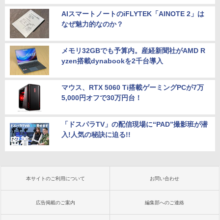
ジネス 大学生 プレゼント 学生向け
AIスマートノートのiFLYTEK「AINOTE 2」は
￥33,800
￥29,800
なぜ魅力的なのか？
メモリ32GBでも予算内。産経新聞社がAMD R
yzen搭載dynabookを2千台導入
マウス、RTX 5060 Ti搭載ゲーミングPCが7万
5,000円オフで30万円台！
「ドスパラTV」の配信現場に“PAD”撮影班が潜
入!人気の秘訣に迫る!!
本サイトのご利用について
お問い合わせ
広告掲載のご案内
編集部へのご連絡