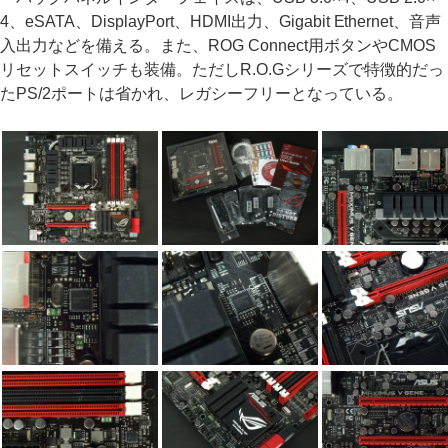
4、eSATA、DisplayPort、HDMI出力、Gigabit Ethernet、音声
入出力などを備える。また、ROG Connect用ボタンやCMOS
リセットスイッチも装備。ただしR.O.Gシリーズで特徴的だっ
たPS/2ポートは省かれ、レガシーフリーとなっている。