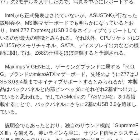
77」の2モデルを入手したので、写真を中心にレポートする。
Intelから正式発表はされていないが、ASUSTeKが行なった
説明会や、MSI製マザーボードでも明らかになっているとお
り、Intel Z77 ExpressはUSB 3.0をネイティブでサポートして
いるのが最大の特徴とみられる。それ以外、CPUソケット(LG
A1155)やメモリチャネル、SATA、ディスプレイ出力などの機
能に関しては、Z68の仕様をほぼ踏襲すると予測される。
Maximus V GENEは、ゲーミングブランドに属する「R.O.
G」ブランドのmicroATXマザーボード。先述のようにZ77はU
SB 3.0を4基までネイティブサポートするとみられるが、本製
品はバックパネルと内部ピンヘッダにそれぞれ2基ずつ出力し
ていると思われる。そしてASMediaの「ASM1042」を1基搭
載することで、バックパネルにさらに2基のUSB 3.0を追加し
ている。
説明会でもあったとおり、独自のサウンド機能「SupremeF
X III」を備える。赤いラインを境に、サウンド信号とシステム