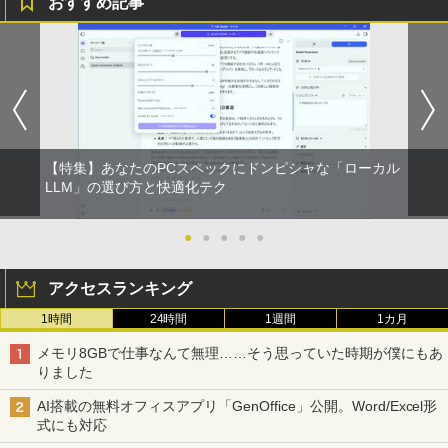
おすすめ記事
【★最大100%ポイント】【新生活応援・
【マラソンセール期間中ポイント5倍】中
HP モニター 21.5インチ P224 IPSパネル
職業訓練における指導の理論と実際 13訂
1
1
1
1
2026】【Office 2019 H&B】富士通 MU
古デスクトップパソコン Core i7 第9世代
フルHD HDMI DP VGA 中古ディスプレイ
版 [ 職業訓練教材研究会 ]
937/Celeron 3865U/メモリ:4GB/8GB/S
メモリ16GB M.2 SSD512GB DVD-ROM
SD:128GB/256GB/512GB/1TB/13.3型/
DisplayPort DVI 省スペース Windows1
￥7,700
￥4,950
フルHD/wifi/HDMI/USB3.0/中古 ノート
1 マウスコンピューター MPro-S201X 初
パソコン/モバイルPC/Windows11
期設定済 すぐ使える 90日保証 送料無料
￥9,999
￥37,980
【特集】あなたのPCスペックにドンピシャな「ローカル
中古 液晶モニター I-O DATA A241DW 2
ちいかわ なんか小さくてかわいいやつ 全
LLM」の選び方と快適化テク
2
2
3.8インチ フルHD ADSパネル 非光沢｜H
巻(1-8)セット 全巻新品 蔦屋書店
DMI・アナログRGB対応｜スピーカー内
蔵｜PC・事務用ディスプレイ
タブレットPC 中古パソコン Microsoft S
Dell OptiPlex 3070 SFF フルセット 21.
●
●
●
●
●
￥9,900
2
2
urface Go Windows10 Pro Pentium 44
5インチモニター付き 第9世代 Core i5-9
15Y メモリ 8GB SSD 128GB 10型 無線L
500 メモリ8GB/16GB SSD256GB Wind
￥8,800
アクセスランキング
AN Wi-Fi 10インチ B5 本体 / 3ヶ月保証
ows 11 Pro WPS Office 2 無線Wi-Fi DV
中古パソコン 中古PC 中古ノートパソコ
D 中古 デスクトップパソコン
1時間
24時間
1週間
1カ月
ン 初期設定済み office付き (8351a)
深在性う蝕に対するVital Pulp Therapy
3
￥43,800
歯髄保存か抜髄かは患者のために [ 辺見
【楽天1位!1,600円OFFクーポン 8/4 20:
3
メモリ8GBで仕事なんて無理……そう思っていた時期が僕にもあ
￥15,880
浩一 ]
00-8/11 01:59】Xiaomi Monitor A24i 20
りました
26 ディスプレイ 1080P 23.8インチ 144
Hzリフレッシュレート sRGB99% 1670
￥19,800
AI搭載の無料オフィスアプリ「GenOffice」公開。Word/Excel形
万色 300nits ΔE＜1 低ブルーライト 大
Dell OptiPlex 7080 SFF 第10世代 Core
3
式にも対応
画面 TÜV認証 目にやさしい 調整可能な
新品ノートパソコン VETESA Intel Celer
i5 メモリ16GB SSD 512GB Office付き
3
スタンド VESA