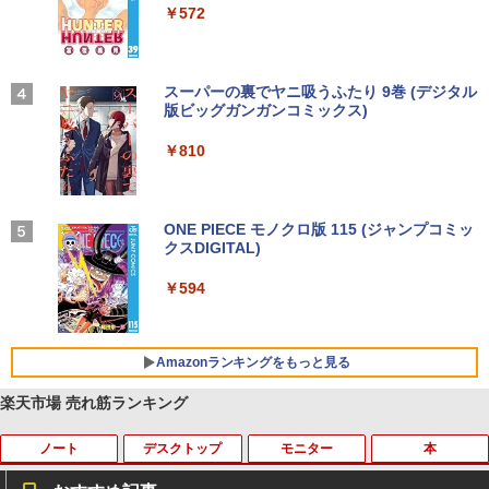
￥14,990
￥572
￥1,117
【2026年アップグレード版】AOKIMI ワイヤ
On My Road (Stadium ver.)
スーパーの裏でヤニ吸うふたり 9巻 (デジタル
レスイヤホン bluetooth イヤホン V12 小型
版ビッグガンガンコミックス)
by Amazon 炭酸水 ラベルレス 500ml ×24本
軽量 ブルートゥースHi-Fi 最大36時間再生 ぶ
強炭酸水 ペットボトル 500ミリリットル (Sm
￥250
るーとゅーす コードレス ENCノイズキャン
art Basic)
￥810
セリング 自動ペアリング Type-C充電 マイク
付き 防水 タッチ式音量調整 スポーツ/通勤/通
￥1,625
学/WEB会議(ホワイト)
BUGS LIFE
ONE PIECE モノクロ版 115 (ジャンプコミッ
￥1,964
クスDIGITAL)
コカ・コーラ やかんの麦茶 from 爽健美茶 ラ
ベルレス 650mlPET×24本
￥250
￥594
Xiaomi シャオミ REDMI Buds 8 Lite ワイヤ
￥1,653
レスイヤホン Bluetooth 5.4 ノイズキャンセ
リング ANC 36時間再生
Amazonランキングをもっと見る
￥2,980
楽天市場 売れ筋ランキング
ノート
デスクトップ
モニター
本