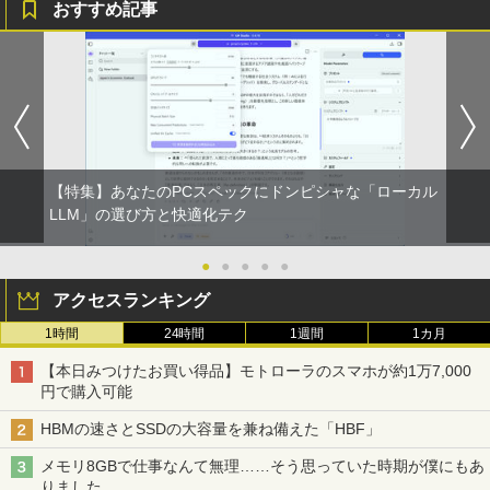
おすすめ記事
【特集】あなたのPCスペックにドンピシャな「ローカル
LLM」の選び方と快適化テク
●
●
●
●
●
アクセスランキング
1時間
24時間
1週間
1カ月
【本日みつけたお買い得品】モトローラのスマホが約1万7,000
円で購入可能
HBMの速さとSSDの大容量を兼ね備えた「HBF」
メモリ8GBで仕事なんて無理……そう思っていた時期が僕にもあ
りました