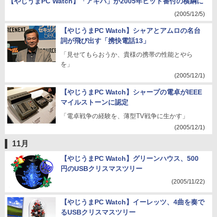
【やじうまPC Watch】「アキバ」が2005年ヒット番付の横綱に
(2005/12/5)
【やじうまPC Watch】シャアとアムロの名台
詞が飛び出す「携快電話13」
「見せてもらおうか、貴様の携帯の性能とやら
を」
(2005/12/1)
【やじうまPC Watch】シャープの電卓がIEEE
マイルストーンに認定
「電卓戦争の経験を、薄型TV戦争に生かす」
(2005/12/1)
11月
【やじうまPC Watch】グリーンハウス、500
円のUSBクリスマスツリー
(2005/11/22)
【やじうまPC Watch】イーレッツ、4曲を奏で
るUSBクリスマスツリー