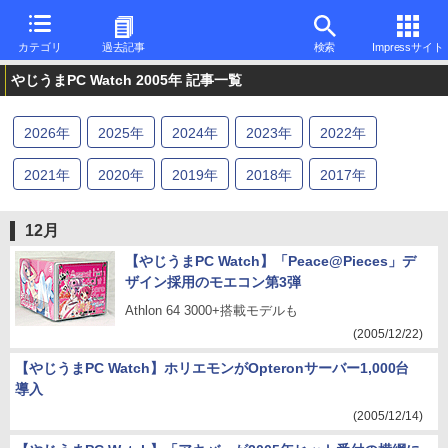
カテゴリ
過去記事
検索
Impressサイト
やじうまPC Watch 2005年 記事一覧
2026
年
2025
年
2024
年
2023
年
2022
年
2021
年
2020
年
2019
年
2018
年
2017
年
2016
年
2015
年
2014
年
2013
年
2012
年
12月
2011
年
2010
年
2009
年
2008
年
2007
年
【やじうまPC Watch】「Peace@Pieces」デ
ザイン採用のモエコン第3弾
2006
年
2005
年
2004
年
2003
年
2002
年
Athlon 64 3000+搭載モデルも
(2005/12/22)
2001
年
2000
年
1999
年
1998
年
1997
年
【やじうまPC Watch】ホリエモンがOpteronサーバー1,000台
導入
(2005/12/14)