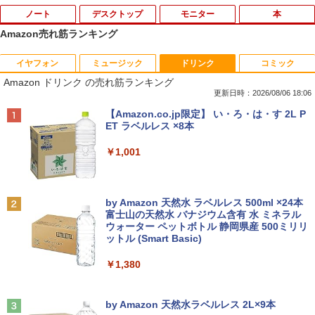
ノート
デスクトップ
モニター
本
Amazon売れ筋ランキング
イヤフォン
ミュージック
ドリンク
コミック
【★最大100%ポイント】【新生活応援・
【マラソンセール期間中ポイント5倍】中
HP モニター 21.5インチ P224 IPSパネル
職業訓練における指導の理論と実際 13訂
1
1
1
1
Amazon ドリンク の売れ筋ランキング
2026】【Office 2019 H&B】富士通 MU
古デスクトップパソコン Core i7 第9世代
フルHD HDMI DP VGA 中古ディスプレイ
版 [ 職業訓練教材研究会 ]
937/Celeron 3865U/メモリ:4GB/8GB/S
メモリ16GB M.2 SSD512GB DVD-ROM
更新日時：2026/08/06 18:06
SD:128GB/256GB/512GB/1TB/13.3型/
DisplayPort DVI 省スペース Windows1
￥7,700
￥4,950
Anker Soundcore P40i オフホワイト
BRUCE WAYNE feat. Flo Milli, ATL Jacob
【Amazon.co.jp限定】 い・ろ・は・す 2L P
フルHD/wifi/HDMI/USB3.0/中古 ノート
1 マウスコンピューター MPro-S201X 初
[Explicit]
ET ラベルレス ×8本
パソコン/モバイルPC/Windows11
期設定済 すぐ使える 90日保証 送料無料
￥5,990
￥250
￥1,001
￥9,999
￥37,980
中古 液晶モニター I-O DATA A241DW 2
ちいかわ なんか小さくてかわいいやつ 全
2
2
3.8インチ フルHD ADSパネル 非光沢｜H
巻(1-8)セット 全巻新品 蔦屋書店
DMI・アナログRGB対応｜スピーカー内
Anker Soundcore P31i ブラック
BRUCE WAYNE feat. Flo Milli, ATL Jacob
by Amazon 天然水 ラベルレス 500ml ×24本
蔵｜PC・事務用ディスプレイ
タブレットPC 中古パソコン Microsoft S
Dell OptiPlex 3070 SFF フルセット 21.
￥9,900
2
2
[Explicit]
富士山の天然水 バナジウム含有 水 ミネラル
urface Go Windows10 Pro Pentium 44
5インチモニター付き 第9世代 Core i5-9
ウォーター ペットボトル 静岡県産 500ミリリ
￥4,990
15Y メモリ 8GB SSD 128GB 10型 無線L
500 メモリ8GB/16GB SSD256GB Wind
￥8,800
ットル (Smart Basic)
￥250
AN Wi-Fi 10インチ B5 本体 / 3ヶ月保証
ows 11 Pro WPS Office 2 無線Wi-Fi DV
中古パソコン 中古PC 中古ノートパソコ
D 中古 デスクトップパソコン
￥1,380
ン 初期設定済み office付き (8351a)
深在性う蝕に対するVital Pulp Therapy
3
￥43,800
歯髄保存か抜髄かは患者のために [ 辺見
【楽天1位!1,600円OFFクーポン 8/4 20:
3
Anker Soundcore Liberty 5 ミッドナイトブ
On My Road (Stadium ver.)
￥15,880
浩一 ]
00-8/11 01:59】Xiaomi Monitor A24i 20
ラック
by Amazon 天然水ラベルレス 2L×9本
26 ディスプレイ 1080P 23.8インチ 144