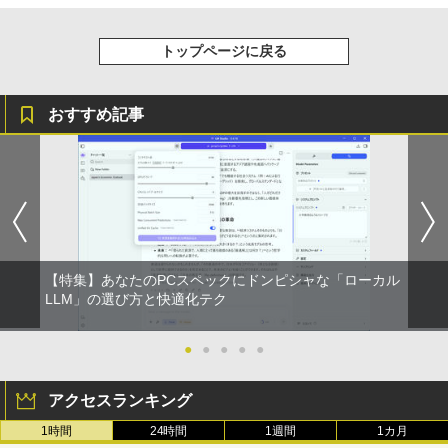
トップページに戻る
おすすめ記事
【特集】あなたのPCスペックにドンピシャな「ローカル
LLM」の選び方と快適化テク
●
●
●
●
●
アクセスランキング
1時間
24時間
1週間
1カ月