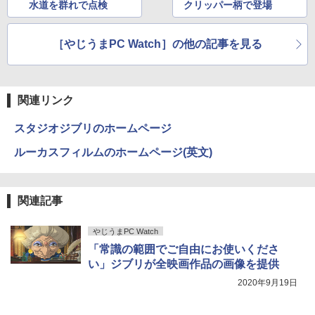
水道を群れで点検
クリッパー柄で登場
ONE PIECE モノクロ版 115 (ジャンプコミッ
［やじうまPC Watch］の他の記事を見る
クスDIGITAL)
￥594
関連リンク
スタジオジブリのホームページ
ルーカスフィルムのホームページ(英文)
関連記事
やじうまPC Watch
「常識の範囲でご自由にお使いくださ
い」ジブリが全映画作品の画像を提供
2020年9月19日