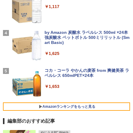
￥250
Hzリフレッシュレート sRGB99% 1670
￥19,800
￥14,990
万色 300nits ΔE＜1 低ブルーライト 大
￥1,117
Dell OptiPlex 7080 SFF 第10世代 Core
3
画面 TÜV認証 目にやさしい 調整可能な
新品ノートパソコン VETESA Intel Celer
i5 メモリ16GB SSD 512GB Office付き
3
スタンド VESA
on Windows11 Office付き メモリ16GB
Type-C Windows11 デスクトップPC 中
SSD1TB 15.6型 FHD Webカメラ テンキ
古パソコン
ゾンビのあふれた世界で俺だけが襲われ
4
ー 薄型 軽量 初心者 学生 ビジネス
【2026年アップグレード版】AOKIMI ワイヤ
On My Road (Stadium ver.)
￥12,580
ない 5 【電子書籍】[ 増田ちひろ ]
レスイヤホン bluetooth イヤホン V12 小型
by Amazon 炭酸水 ラベルレス 500ml ×24本
￥54,800
軽量 ブルートゥースHi-Fi 最大36時間再生 ぶ
強炭酸水 ペットボトル 500ミリリットル (Sm
￥21,980
￥250
￥1,155
るーとゅーす コードレス ENCノイズキャン
art Basic)
セリング 自動ペアリング Type-C充電 マイク
【エントリーで最大全額ポイント還元｜
4
付き 防水 タッチ式音量調整 スポーツ/通勤/通
￥1,625
8/11まで】 ASUS｜エイスース PCモニ
NiPoGi ミニpc Intel N5030 【2026新モ
4
学/WEB会議(ホワイト)
ター Eye Care VA249HG [23.8型 /フルH
超得2,000円OFF&P2倍｜レッツノート｜
デル・業界超ミニ】 最大3.1Hz mini pc
4
D(1920×1080) /ワイド /120Hz]
Microsoft office 2019 H&B付き｜中古
Windows11 Pro 12GB+256GB SSD (4T
BUGS LIFE
＼レビュー投稿で選べるプレゼント／【
5
￥1,964
ノートパソコン Windows11 office付｜
B拡大可能) 4K 静音 高速熱放散 小型超軽
5歳 6歳 7冊セット】 七田式知力ドリル
コカ・コーラ やかんの麦茶 from 爽健美茶 ラ
メモリ8GB SSD256GB｜Panasonic Le
量ミニパソコン豊富なインターフェース
￥13,800
夏休み 子供 子供用 人気 幼児七田式 B5
ベルレス 650mlPET×24本
￥250
t's note｜中古ノートパソコン 軽量 薄型
USB3.2/HDMI 2.0×2 高速2.4G/5GWi-Fi
判 シルバーバック みぎのう そうぞう け
｜モバイルPC｜ノートパソコン B5サイ
BT4.2 省電力 小型パソコン
いさん もじをよむ・かく めいろ おかね
Xiaomi シャオミ REDMI Buds 8 Lite ワイヤ
￥1,653
ズ｜パソコン｜中古パソコン｜中古PC
【ph-A】
レスイヤホン Bluetooth 5.4 ノイズキャンセ
リング ANC 36時間再生
￥29,900
I-O DATA（アイ・オー・データ機器） 3
5
￥29,800
￥5,390
辺フレームレス＆広視野角ADSパネル
23.8型ワイド液晶ディスプレイ LCD-A24
￥2,980
Amazonランキングをもっと見る
1DBX ブラック
【新品】快適性能 デスクトップパソコン
5
編集部のおすすめ記事
【新品】【楽天1位！】ノートパソコン
パソコン 新品SSD Windows11 Office付
￥14,826
5
新品第13世代CPU搭載ノートPC Office
き インテル 第14世代 第13世代 Core i5-
薬屋のひとりごと 17巻 (デジタル版ビッグガ
付きノートパソコン 初心者向け Window
6400 I5-12400F i7 I5 3470 SSD 256GB~
やじうまPC Watch