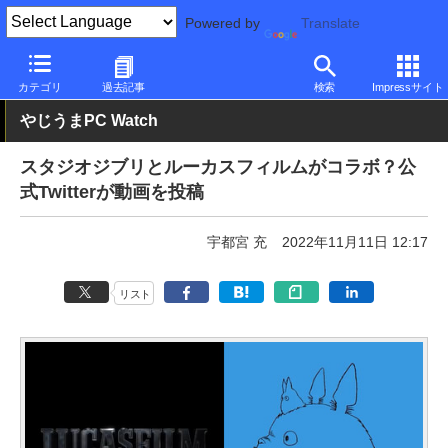
Powered by
Translate
PC Watch
市場
動向
その他
カテゴリ
過去記事
検索
Impressサイト
やじうまPC Watch
スタジオジブリとルーカスフィルムがコラボ？公
式Twitterが動画を投稿
宇都宮 充
2022年11月11日 12:17
リスト