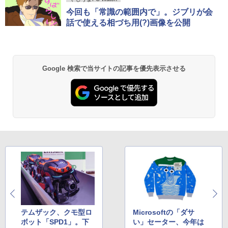
ンガンコミックス)
s11 初期設定済 Webカメラ zoom 日本語
1TB メモリ 選択可 8GB 16GB 32GB デ
今回も「常識の範囲内で」。ジブリが会
キーボード 14.1型 Intel Celeron メモリ
スクトップPC 安い 本体のみ 高スペック
話で使える相づち用(?)画像を公開
￥770
8GB SSD1TB(最大) 大容量バッテリービ
薄型 激安 省スペース 大容量 高性能
ジネス 大学生 プレゼント 学生向け
￥33,800
￥29,800
異世界居酒屋「のぶ」(22) (角川コミックス・
Google 検索で当サイトの記事を優先表示させる
エース)
￥832
HUNTER×HUNTER モノクロ版 39 (ジャンプ
コミックスDIGITAL)
￥572
スーパーの裏でヤニ吸うふたり 9巻 (デジタル
版ビッグガンガンコミックス)
テムザック、クモ型ロ
Microsoftの「ダサ
￥810
ボット「SPD1」。下
い」セーター、今年は