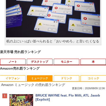
机の上にいっぱい並べられると「おいやめろ」と言いたくなる
楽天市場 売れ筋ランキング
ノート
デスクトップ
モニター
本
Amazon売れ筋ランキング
イヤフォン
ミュージック
ドリンク
コミック
8月5日限定10倍＆抽選10000P！｜2021
R309-Apple Mac mini A1347 1点 MacO
【中古良品】【安心保証】Princeton 21.
YOGAポーズの教科書 [ 綿本彰 ]
1
1
1
1
Amazon ミュージック の売れ筋ランキング
年モデル！高性能ノートパソコン Windo
S Catalina 10.15.7/CPU Core i5-4260U/
5型ワイドカラー液晶ディスプレイ PTF
ws11 富士通 LIFEBOOK A5511 第11世
メモリ 4GB/SATA 500GB intel HD Grap
WDE-22W / PTFBDE-22W ブラック/ ホ
更新日時：2026/08/09 12:06
￥2,090
代Celeron 6305U最大メモリ32GB 秒速
hics 5000 1536MB グラフィックス搭載
ワイト色 スピーカー搭載 プリンストン
Anker Soundcore P40i オフホワイト
BRUCE WAYNE feat. Flo Milli, ATL Jacob
起動新品SSD2TB テンキー内蔵 15.6型大
★送料無料【中古動作品】
[Explicit]
画面 ノートパソコン中古 オフィス付き
￥4,050
￥7,990
Microsoftoffice2024可 送料無料 WIFI
￥6,480