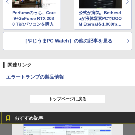
ONE PIECE モノクロ版 115 (ジャンプコミッ
クスDIGITAL)
by Amazon 天然水ラベルレス 2L×9本
Perfumeのっち、Core
公式が病気。Bethesd
i9+GeForce RTX 208
aが液体窒素PCでDOO
￥594
￥1,117
0 Tiのパソコンを購入
M Eternalを1,000fps
で動かす
［やじうまPC Watch］の他の記事を見る
HUNTER×HUNTER モノクロ版 39 (ジャンプ
コミックスDIGITAL)
by Amazon 炭酸水 ラベルレス 500ml ×24本
強炭酸水 ペットボトル 500ミリリットル (Sm
art Basic)
￥572
関連リンク
￥1,625
エラートランプの製品情報
スーパーの裏でヤニ吸うふたり 9巻 (デジタル
版ビッグガンガンコミックス)
コカ・コーラ やかんの麦茶 from 爽健美茶 ラ
ベルレス 650mlPET×24本
￥810
トップページに戻る
￥2,009
おすすめ記事