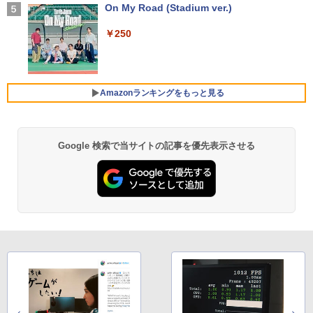
細胞の分子生物学 [ 中村 桂子 ]
N1455HAL 対応 FullHD 1920x1080 IPS
On My Road (Stadium ver.)
5
￥1,964
Office2024付き デスクトップPC デスク
LED LCD 液晶ディスプレイ 修理交換用
4
【★最大100%ポイント】【新生活応援・
トップ パソコン ビジネス 第14世代 core
液晶パネル
￥22,000
4
￥250
2026】【Office 2019 H&B】【カメラ×F
i7 第12世代 corei3 corei5 Windows11
HD】富士通 LIFEBOOK U939/第8世代 C
SSD 128GB～2TB メモリ8GB～32GB 2
Xiaomi シャオミ REDMI Buds 8 Lite ワイヤ
￥9,800
ore i5/メモリ:8GB/M.2 SSD:256GB/512
年保証 安い 激安 オフィス業務 事務作業
レスイヤホン Bluetooth 5.4 ノイズキャンセ
GB/1TB/Wi-fi/Bluetooth/13.3型/HDMI/U
デスクワーク 動画視聴 おしゃれ 本体の
リング ANC 36時間再生
SB-C/USB3.1/パソコン 中古PC 中古ノー
み
Amazonランキングをもっと見る
トパソコン Windows11
￥3,480
【期間限定10%OFFクーポン 8/12 10時
5
￥45,700
まで】 ゲーミングモニター 24.5インチ F
￥25,800
HD 240Hz 1ms Fast IPSパネル HDMI2.0
×1 DP1.4×1 Adaptive Sync対応 フリッ
Google 検索で当サイトの記事を優先表示させる
【Amazon.co.jp限定】 い・ろ・は・す 2L P
薬屋のひとりごと 17巻 (デジタル版ビッグガ
カーフリー ブルーライトカット モニター
ET ラベルレス ×8本
ンガンコミックス)
★レノボ / Lenovo ThinkCentre M70q
ディスプレイ MAXZEN MGM25IC04-F2
5
ノートパソコン 新品 14インチ Office搭
Tiny Gen 5 12TES7DK00 (Windows 11
40
5
￥1,112
￥770
載 Windows11 Pro 日本語キーボード メ
Pro/インテル Core i5 14500T/メモリ:16
モリ 12GB SSD 128GB 256GB 512GB 1
GB/SSD:256GB)【デスクトップパソコ
￥12,980
TB Webカメラ WiFi Bluetooth 選べる
ン】【送料無料】
カラー 14型 薄型 軽量
by Amazon 天然水 ラベルレス 500ml ×24本
異世界居酒屋「のぶ」(22) (角川コミックス・
￥139,500
富士山の天然水 バナジウム含有 水 ミネラル
エース)
￥29,800
ウォーター ペットボトル 静岡県産 500ミリリ
ットル (Smart Basic)
￥832
￥1,380