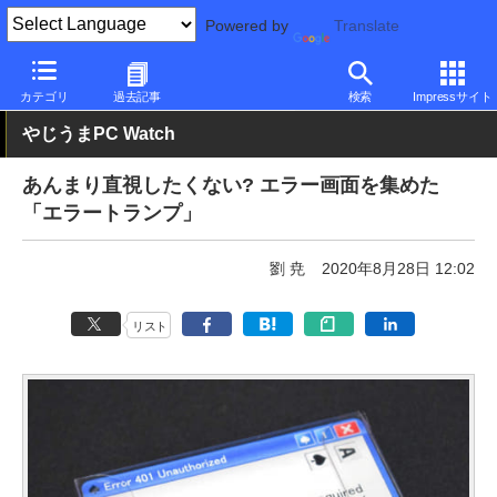
Powered by
Translate
PC Watch
半導体/周辺機器
その他
カテゴリ
過去記事
検索
Impressサイト
やじうまPC Watch
あんまり直視したくない? エラー画面を集めた
「エラートランプ」
劉 尭
2020年8月28日 12:02
リスト