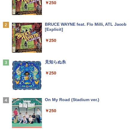
￥250
￥15,120
ザ・ファブル 全巻セット(1-22巻セット)
2
（ヤンマガKCスペシャル） [ 南勝久 ]
アースドリームス 厳選おまかせモニター
2
中古パソコン | NEC | Mate MRL36L-5 |
21.5型〜27型ワイド 【HDMI対応 / FULL
2
Anker Soundcore P31i ブラック
BRUCE WAYNE feat. Flo Milli, ATL Jacob
Windows11 | デスクトップ | 一年保証 |
HD解像度】 大手メーカー液晶 (Dell/HP/
￥19,118
[Explicit]
新古品ノートパソコン Intel Celeron Wi
第9世代 | Core i3 9100 3.6(〜最大4.2)G
NEC等) テレワーク デュアルモニター S
2
￥5,990
ndows11 Pro Office 2024付き メモリ16
Hz | MEM:8GB | SSD:256GB(新品) | DV
witch PS4 PS5対応 【整備済み中古品】
￥250
GB SSD512GB 12型/14型選択可 Blueto
Dマルチ | Win11Pro64bit
oth 無線LAN USB3.0 軽量 モバイル ビ
￥6,470
ジネス 在宅勤務 学生向け
￥15,000
現代ギリシア語辞典第3版 [ 川原拓雄 ]
3
Anker Soundcore Liberty 5 ミッドナイトブ
見知らぬ糸
￥21,980
￥19,800
ラック
【選べる2色 コスパ抜群】モバイルモニ
3
￥250
【エントリーでポイント100％還元のチ
ター 15.6インチ フルHD 100%sRGB 非
3
￥14,990
ャンス】GMKtec G5S ミニpc 【Intel N
光沢IPS パネル Type-C対応 miniHDMI V
【1500円OFFクーポン】【DVDドライブ
5095 DDR5 8GB 128GB SSD】mini pc
ESA対応 650g/889g 2色から選択可能 モ
3
&テンキー】ノートパソコン 中古パソコ
Windows11 Pro 超軽量 4コア/4スレッド
ニター サブディスプレイ テレワーク 在
ン 15.6インチ SSD256GB メモリ8GB C
2.9GHz ミニパソコン M.2 2242 SATA WI
宅勤務 UPERFECT
実写映画『ブルーロック』公式PHOTO
4
ore i3-8130U 第8世代 Microsoft Office
FI6 Bluetooth5.2 4K 2画面出力 デスク
【2026年アップグレード版】AOKIMI ワイヤ
On My Road (Stadium ver.)
BOOK （講談社 MOOK） [ 講談社 ]
付き Windows11 東芝 dynabook B65
トップPC NucBox みにpc 省エネ オフィ
レスイヤホン bluetooth イヤホン V12 小型
￥8,999
ノートパソコン 中古 PC パソコン 中古ノ
ス
軽量 ブルートゥースHi-Fi 最大36時間再生 ぶ
￥250
￥2,200
ートPC 最大SSD1TB 最大メモリ16GB
るーとゅーす コードレス ENCノイズキャン
セリング 自動ペアリング Type-C充電 マイク
￥46,248
付き 防水 タッチ式音量調整 スポーツ/通勤/通
￥21,800
Yoothi 互換品 液晶 14.0インチ NEC LAV
4
学/WEB会議(ホワイト)
IE N14 Slim N1455/HA N1455/HAL PC-