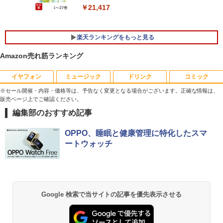
スプレイ 23.8型/LCD-A241DB
￥21,417
￥36,740
￥12,370
【期間限定破格金額！】新生活 新古品 W
5
楽天ランキングをもっと見る
in11搭載 パソコンノートパソコンoffice
付き 初心者向けノートPC 初期設定済 1
【エントリーでポイント100％還元チャ
5
5.6型 インテル高速CPU ランダムで発送
ンス】GMKtec G10 ミニPC【AMD Ryz
Amazon売れ筋ランキング
メモリ4GB～ 高速SSD1TB 最大 フルHD
en 5 3500U DDR4 16GB 512GB/256GB/
Webカメラ zoom 軽量薄型 無線 型番更
1T SSD】4C/8T 3.7GHz 64GB 16T拡張
イヤフォン
ミュージック
ドリンク
コミック
新で在庫処分
Windows11 Pro 8K/4K 3画面出力 LAN *
2 WiFi5 Bluetooth5.0 Nucbox みにpc
※セール開催・内容・価格等は、予告なく変更となる場合がございます。正確な情報は、
Ryzen 5 N95/N97/N100/4300U/N150よ
￥12,980
販売ページ上でご確認ください。
り高性能
編集部のおすすめ記事
Anker Soundcore P40i オフホワイト
BRUCE WAYNE feat. Flo Milli, ATL Jacob
by Amazon 天然水 ラベルレス 500ml ×24本
薬屋のひとりごと 17巻 (デジタル版ビッグガ
[Explicit]
富士山の天然水 バナジウム含有 水 ミネラル
ンガンコミックス)
￥61,999
ウォーター ペットボトル 静岡県産 500ミリリ
￥7,990
OPPO、睡眠と健康管理に特化したスマ
ットル (Smart Basic)
￥250
￥770
ートウォッチ
￥1,380
Anker Soundcore P31i ブラック
BRUCE WAYNE feat. Flo Milli, ATL Jacob
異世界居酒屋「のぶ」(22) (角川コミックス・
[Explicit]
エース)
【Amazon.co.jp限定】 い・ろ・は・す 2L P
ET ラベルレス ×8本
￥5,990
Google 検索で当サイトの記事を優先表示させる
￥250
￥832
￥1,112