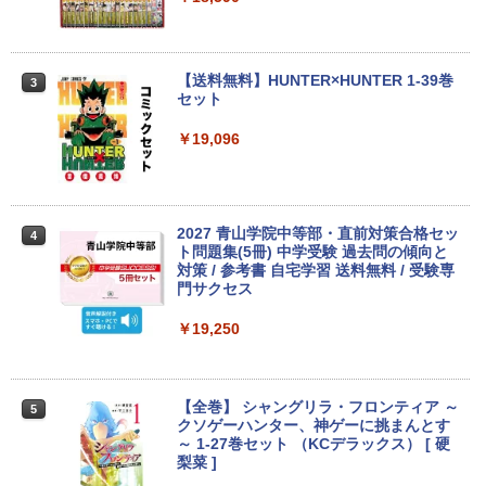
indows11 中古一体型
￥9,880
￥13,500
￥49,800
【送料無料】HUNTER×HUNTER 1-39巻
3
ASUS エイスース 液晶ディスプレイ Ey
3
セット
【★最大100%ポイント】【新生活応援・
e Care [ 21.45型 / フルHD(1920×1080) /
3
2026】【Office 2019 H&B】【カメラ×F
【期間限定P15倍+最大10%OFFクーポ
ワイド ] ブラック VP227HF
3
￥19,096
HD】富士通 LIFEBOOK U939/第8世代 C
ン】 【3年保証】APPLE アップル MAC
ore i5/メモリ:8GB/M.2 SSD:256GB/512
MINI SSD256GB メモリ8GB APPLE Ma
￥10,980
GB/1TB/Wi-fi/Bluetooth/13.3型/HDMI/U
c OS X 中古 アウトレット 返品 送料無料
SB-C/USB3.1/パソコン 中古PC 中古ノー
中古デスクトップパソコン 中古パソコン
トパソコン Windows11
デスクトップパソコン デスクトップ PC
2027 青山学院中等部・直前対策合格セッ
4
【期間限定5%OFFクーポン 8/12 10時ま
ト問題集(5冊) 中学受験 過去問の傾向と
4
￥25,800
￥55,000
で】 モニター 23.8インチ 144Hz FHD p
対策 / 参考書 自宅学習 送料無料 / 受験専
cモニター フリッカーレス FullHD ブル
門サクセス
ーライトカット ノングレア ディスプレイ
HDMI 144hz pcモニター Adaptive-Syn
￥19,250
ノートパソコン 新品 14型 Office付き Wi
【ポイント10倍】美品 HP 400 G6 SF 9
c ブラック MAXZEN MJM24IC01 MJM2
4
4
ndows11 第11世代Intel メモリ8GB SSD
世代 Core i5 9500 メモリ8GB 16GB 32
4IC02-F144 マクスゼン
256GB/512GB 日本語キーボード 初期設
GB 新品M.2SSD256GB 512GB office付
定済 軽量 薄型 14インチ 学習用 PC 子ど
き デスクトップパソコン 中古パソコン P
￥10,980
【全巻】 シャングリラ・フロンティア ～
5
も 11世代 インテル 1年保証 在宅勤務 テ
C Windows11 pro Win11 3画面対応 PC
クソゲーハンター、神ゲーに挑まんとす
レワーク ギフト 楽天1位 送料無料
800 600 G5 G4 モニタ セット オフィス
～ 1-27巻セット （KCデラックス） [ 硬
2024 搭載 選択可 8世代 10世代 DELL 13
梨菜 ]
11a
￥29,800
アイ・オー・データ機器 ワイド液晶ディ
5