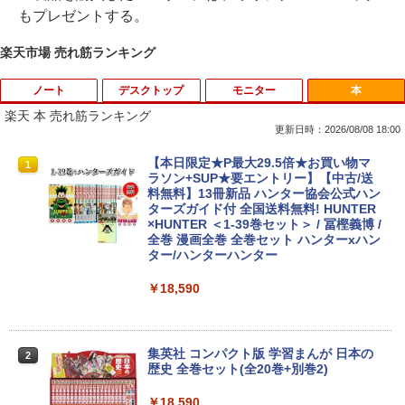
もプレゼントする。
楽天市場 売れ筋ランキング
ノート
デスクトップ
モニター
本
楽天 本 売れ筋ランキング
更新日時：2026/08/08 18:00
【★最大100%ポイント】【Windows X
【中古】 富士通・NEC・HP・Dell・Len
【期間限定P15倍+最大10%OFFクーポ
【本日限定★P最大29.5倍★お買い物マ
1
1
1
1
P 搭載】大手メーカー おまかせ ノートパ
ovoなど有名メーカーから特選 店長セレ
ン】 【3年保証】DELL デル E2020H 中
ラソン+SUP★要エントリー】【中古/送
ソコン/Celeron Core2/メモリ:4GB/SSD:
クト おまかせデスクトップPC デュアル
古 アウトレット 返品 送料無料 中古ディ
料無料】13冊新品 ハンター協会公式ハン
128GB/15.6インチ 大画面/DVD/新品 マ
モニターセット WPS Office付き Windo
スプレイ 中古モニター ディスプレイ 液
ターズガイド付 全国送料無料! HUNTER
ウス 付き/中古ノートPC 中古ノートパソ
ws11-Pro メモリ8GB SSD256GB コアi5
晶 モニター 液晶モニター 液晶ディスプ
×HUNTER ＜1-39巻セット＞ / 冨樫義博 /
コン パソコン 中古パソコン
(第8世代以降)搭載 DVDドライブ 22イン
レイ 本体 パソコンモニター デュアル
全巻 漫画全巻 全巻セット ハンターxハン
チ以上液晶ディスプレイセット 中古パソ
ター/ハンターハンター
コン
￥9,999
￥5,500
￥18,590
￥35,800
中古パソコン 東芝TOSHIBA B35 15.6型
フィリップス（ディスプレイ） 221S9A/
2
2
第5世代Celeron メモリ8GB SSD128GB
11 [21.5型液晶ディスプレイ/1920×1080/
集英社 コンパクト版 学習まんが 日本の
2
Windows11 Office 2019搭載 在宅勤務
富士通 FMV K5010 AIO 23.8インチ 第10
HDMI、D-Sub/スピーカー：あり/5年間
歴史 全巻セット(全20巻+別巻2)
2
仕事用 学習用 中古PC 仕事 家庭 安い 激
世代 Core i5 メモリ16GB Nvme M.2 SS
フル保証]
安
D 512GB Office付き Webカメラ WiFi W
￥18,590