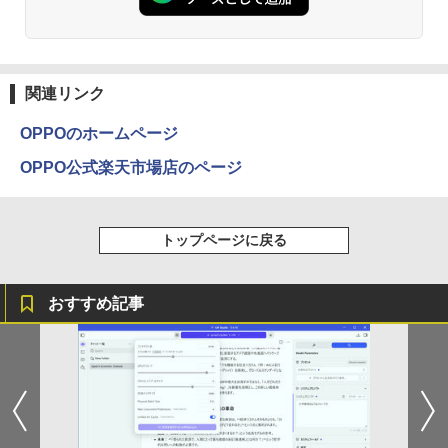
Anker Soundcore Liberty 5 ミッドナイトブ
On My Road (Stadium ver.)
ONE PIECE モノクロ版 115 (ジャンプコミッ
ラック
クスDIGITAL)
by Amazon 天然水ラベルレス 2L×9本
￥250
￥14,990
￥594
￥1,117
関連リンク
OPPOのホームページ
【2026年アップグレード版】AOKIMI ワイヤ
On My Road (Stadium ver.)
HUNTER×HUNTER モノクロ版 39 (ジャンプ
OPPO公式楽天市場店のページ
レスイヤホン bluetooth イヤホン V12 小型
コミックスDIGITAL)
by Amazon 炭酸水 ラベルレス 500ml ×24本
軽量 ブルートゥースHi-Fi 最大36時間再生 ぶ
強炭酸水 ペットボトル 500ミリリットル (Sm
￥250
るーとゅーす コードレス ENCノイズキャン
art Basic)
￥572
セリング 自動ペアリング Type-C充電 マイク
トップページに戻る
付き 防水 タッチ式音量調整 スポーツ/通勤/通
￥1,625
学/WEB会議(ホワイト)
BUGS LIFE
スーパーの裏でヤニ吸うふたり 9巻 (デジタル
￥1,964
版ビッグガンガンコミックス)
【Amazon.co.jp限定】 伊藤園 磨かれて、澄
おすすめ記事
みきった日本の水 2L 8本 ラベルレス [ ケース
￥250
] [ 水 ] [ ペットボトル ] [ 箱買い ] [ ストック
￥810
Xiaomi シャオミ REDMI Buds 8 Lite ワイヤ
] [ 水分補給 ]
レスイヤホン Bluetooth 5.4 ノイズキャンセ
リング ANC 36時間再生
￥998
￥3,480