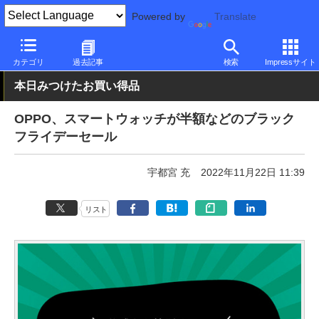
Powered by
Translate
PC Watch
パソコン/タブレット/スマートフォン
スマートフォン
カテゴリ
過去記事
検索
Impressサイト
本日みつけたお買い得品
OPPO、スマートウォッチが半額などのブラック
フライデーセール
宇都宮 充
2022年11月22日 11:39
リスト