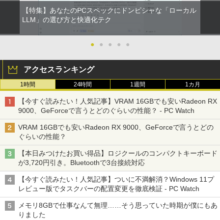
【特集】あなたのPCスペックにドンピシャな「ローカル
LLM」の選び方と快適化テク
●
●
●
●
●
アクセスランキング
1時間
24時間
1週間
1カ月
【今すぐ読みたい！人気記事】VRAM 16GBでも安いRadeon RX
9000、GeForceで言うとどのぐらいの性能？ - PC Watch
VRAM 16GBでも安いRadeon RX 9000、GeForceで言うとどの
ぐらいの性能？
【本日みつけたお買い得品】ロジクールのコンパクトキーボード
が3,720円引き。Bluetoothで3台接続対応
【今すぐ読みたい！人気記事】ついに不満解消？Windows 11プ
レビュー版でタスクバーの配置変更を徹底検証 - PC Watch
メモリ8GBで仕事なんて無理……そう思っていた時期が僕にもあ
りました