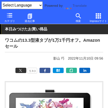
Powered by
Translate
PC Watch
半導体/周辺機器
ペンタブレット
ワコム
カテゴリ
過去記事
検索
Impressサイト
本日みつけたお買い得品
ワコムの13.3型液タブが1万1千円オフ。Amazon
セール
影山 巧
2022年11月10日 09:56
リスト