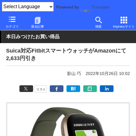
Powered by
Translate
PC Watch
半導体/周辺機器
スマートウォッチ
Fitbit
カテゴリ
過去記事
検索
Impressサイト
本日みつけたお買い得品
Suica対応FitbitスマートウォッチがAmazonにて
2,633円引き
影山 巧
2022年10月26日 10:02
リスト