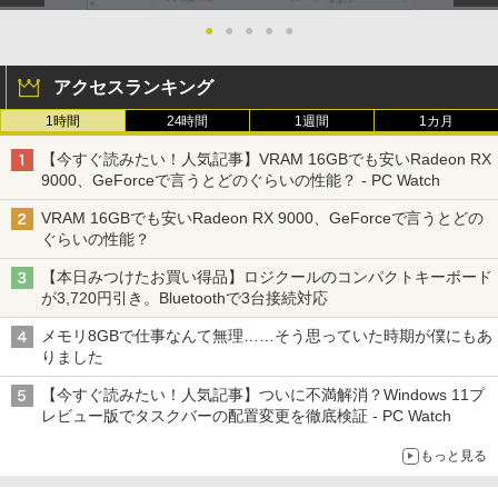
●
●
●
●
●
アクセスランキング
1時間
24時間
1週間
1カ月
【今すぐ読みたい！人気記事】VRAM 16GBでも安いRadeon RX
9000、GeForceで言うとどのぐらいの性能？ - PC Watch
VRAM 16GBでも安いRadeon RX 9000、GeForceで言うとどの
ぐらいの性能？
【本日みつけたお買い得品】ロジクールのコンパクトキーボード
が3,720円引き。Bluetoothで3台接続対応
メモリ8GBで仕事なんて無理……そう思っていた時期が僕にもあ
りました
【今すぐ読みたい！人気記事】ついに不満解消？Windows 11プ
レビュー版でタスクバーの配置変更を徹底検証 - PC Watch
もっと見る