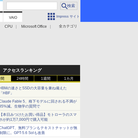
Impress サイト
全カテゴリ
CPU
Microsoft Office
アクセスランキング
時間
24時間
1週間
1カ月
HBMの速さとSSDの大容量を兼ね備えた
「HBF」
Claude Fable 5、格下モデルに回される不満が
85%減。生物学の質問で
【本日みつけたお買い得品】モトローラのスマ
ホが約1万7,000円で購入可能
ChatGPT、無料プランもテキストチャットが無
制限に。GPT-5.6 Solも改善