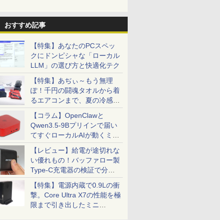
おすすめ記事
【特集】あなたのPCスペッ
クにドンピシャな「ローカル
LLM」の選び方と快適化テク
【特集】あぢぃ～もう無理
ぽ！千円の闘魂タオルから着
るエアコンまで、夏の冷感グ
ッズ一挙紹介
【コラム】OpenClawと
Qwen3.5-9Bプリインで届い
てすぐローカルAIが動くミニ
PC「SER9 Pro」
【レビュー】給電が途切れな
い優れもの！バッファロー製
Type-C充電器の検証で分か
ったこと
【特集】電源内蔵で0.9Lの衝
撃。Core Ultra X7の性能を極
限まで引き出したミニ
PC「GPD BOX」