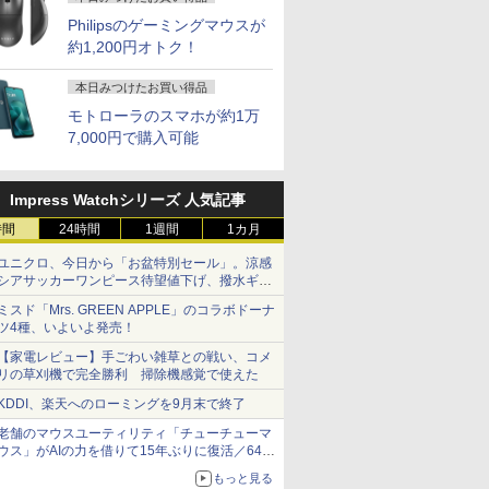
Philipsのゲーミングマウスが
約1,200円オトク！
本日みつけたお買い得品
モトローラのスマホが約1万
7,000円で購入可能
Impress Watchシリーズ 人気記事
時間
24時間
1週間
1カ月
ユニクロ、今日から「お盆特別セール」。涼感
シアサッカーワンピース待望値下げ、撥水ギア
ショーツは1990円に
ミスド「Mrs. GREEN APPLE」のコラボドーナ
ツ4種、いよいよ発売！
【家電レビュー】手ごわい雑草との戦い、コメ
リの草刈機で完全勝利 掃除機感覚で使えた
KDDI、楽天へのローミングを9月末で終了
老舗のマウスユーティリティ「チューチューマ
ウス」がAIの力を借りて15年ぶりに復活／64bit
化、Windows 10/11、「Chrome」も走り回
もっと見る
る。復活記念で2026年末まで500円