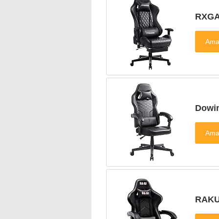
RXG
Dow
RAK