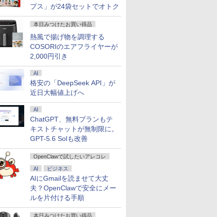
プス」が24袋セットでオトク
本日みつけたお買い得品
熱風で揚げ物を調理する
COSORIのエアフライヤーが
2,000円引き
AI
格安の「DeepSeek API」が
近日大幅値上げへ
AI
ChatGPT、無料プランもテ
キストチャットが無制限に。
GPT-5.6 Solも改善
OpenClawで試したいアレコレ
AI
ビジネス
AIにGmailを読ませて大丈
夫？OpenClawで安全にメー
ルを片付ける手順
本日みつけたお買い得品