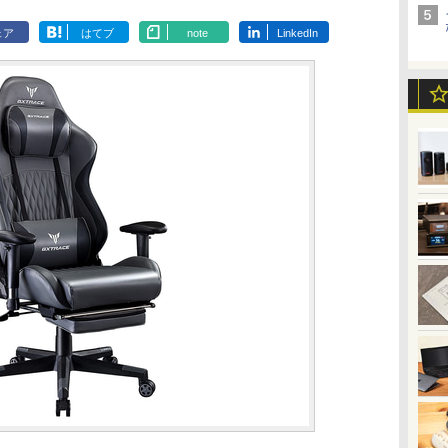
ェア
はてブ
note
LinkedIn