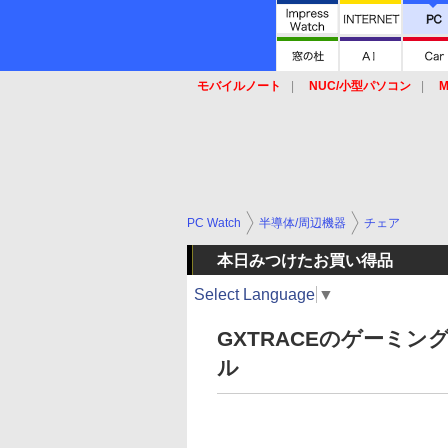
モバイルノート
NUC/小型パソコン
M
SSD
キーボード
マウス
PC Watch
半導体/周辺機器
チェア
本日みつけたお買い得品
Select Language
▼
GXTRACEのゲーミング
ル