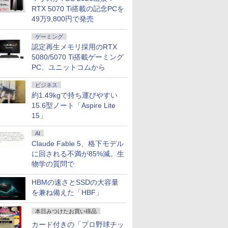
RTX 5070 Ti搭載の記念PCを
49万9,800円で発売
ゲーミング
認定再生メモリ採用のRTX
5080/5070 Ti搭載ゲーミング
PC、ユニットコムから
ビジネス
約1.49kgで持ち運びやすい
15.6型ノート「Aspire Lite
15」
AI
Claude Fable 5、格下モデル
に回される不満が85%減。生
物学の質問で
HBMの速さとSSDの大容量
を兼ね備えた「HBF」
本日みつけたお買い得品
カード付きの「プロ野球チッ