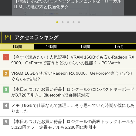
【特集】あなたのPCスペックにドンピシャな「ローカル
LLM」の選び方と快適化テク
●
●
●
●
●
アクセスランキング
1時間
24時間
1週間
1カ月
【今すぐ読みたい！人気記事】VRAM 16GBでも安いRadeon RX
9000、GeForceで言うとどのぐらいの性能？ - PC Watch
VRAM 16GBでも安いRadeon RX 9000、GeForceで言うとどの
ぐらいの性能？
【本日みつけたお買い得品】ロジクールのコンパクトキーボード
が3,720円引き。Bluetoothで3台接続対応
メモリ8GBで仕事なんて無理……そう思っていた時期が僕にもあ
りました
【本日みつけたお買い得品】ロジクールの高級トラックボールが
3,320円オフ！定番モデルも5,280円に割引中