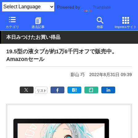
Powered by
Translate
PC Watch
半導体/周辺機器
ペンタブレット
その他
カテゴリ
過去記事
検索
Impressサイト
本日みつけたお買い得品
19.5型の液タブが約1万6千円オフで販売中。
Amazonセール
影山 巧
2022年8月31日 09:39
リスト