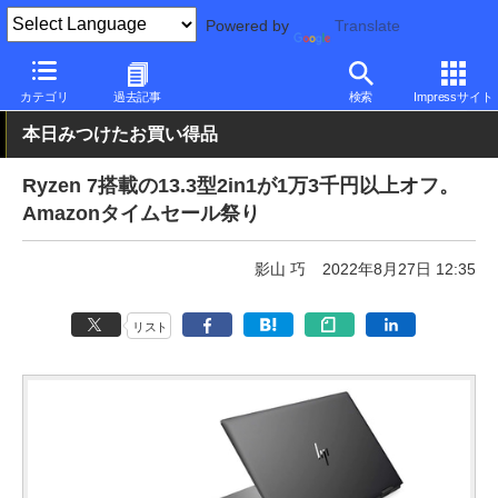
Powered by
Translate
PC Watch
パソコン/タブレット/スマートフォン
2in1
HP
カテゴリ
過去記事
検索
Impressサイト
本日みつけたお買い得品
Ryzen 7搭載の13.3型2in1が1万3千円以上オフ。
Amazonタイムセール祭り
影山 巧
2022年8月27日 12:35
リスト