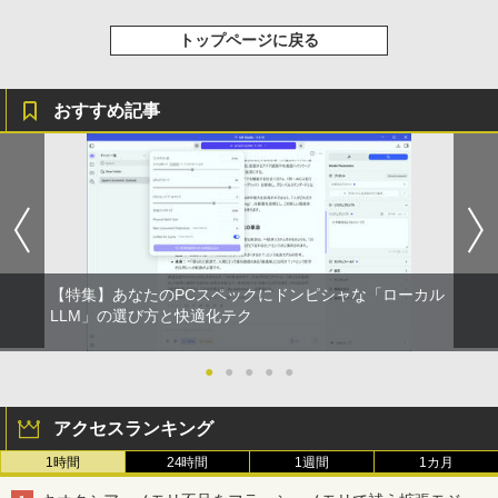
トップページに戻る
おすすめ記事
【特集】あなたのPCスペックにドンピシャな「ローカル
LLM」の選び方と快適化テク
●
●
●
●
●
アクセスランキング
1時間
24時間
1週間
1カ月