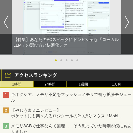
【特集】あなたのPCスペックにドンピシャな「ローカル
LLM」の選び方と快適化テク
●
●
●
●
●
アクセスランキング
1時間
24時間
1週間
1カ月
キオクシア、メモリ不足をフラッシュメモリで補う拡張モジュー
ル
【やじうまミニレビュー】
ポケットにも楽々入るロジクールの2つ折りマウス「Mobi
Fold」。その気になるギミックとは？
メモリ8GBで仕事なんて無理……そう思っていた時期が僕にもあ
りました