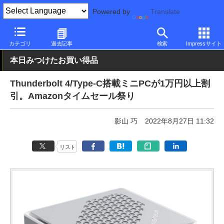
Powered by
Translate
PC Watch
パソコン/タブレット/スマートフォン
NUC/小型パソコ
カテゴリ
過去記事
検索
Impressサイト
本日みつけたお買い得品
Thunderbolt 4/Type-C搭載ミニPCが1万円以上割
引。Amazonタイムセール祭り
影山 巧
2022年8月27日 11:32
リスト