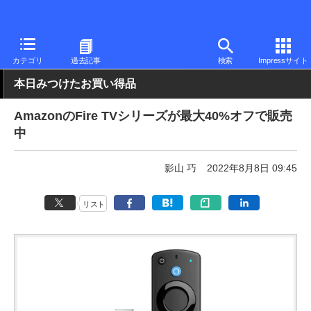
PC Watch
半導体/周辺機器
その他
カテゴリ
過去記事
検索
Impressサイト
本日みつけたお買い得品
AmazonのFire TVシリーズが最大40%オフで販売
中
影山 巧
2022年8月8日 09:45
リスト