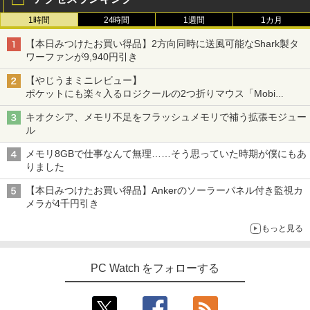
1時間
24時間
1週間
1カ月
【本日みつけたお買い得品】2方向同時に送風可能なShark製タ
ワーファンが9,940円引き
【やじうまミニレビュー】
ポケットにも楽々入るロジクールの2つ折りマウス「Mobi
Fold」。その気になるギミックとは？
キオクシア、メモリ不足をフラッシュメモリで補う拡張モジュー
ル
メモリ8GBで仕事なんて無理……そう思っていた時期が僕にもあ
りました
【本日みつけたお買い得品】Ankerのソーラーパネル付き監視カ
メラが4千円引き
もっと見る
PC Watch をフォローする