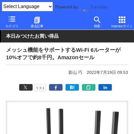
Powered by
Translate
PC Watch
半導体/周辺機器
無線
その他
カテゴリ
過去記事
検索
Impressサイト
本日みつけたお買い得品
メッシュ機能をサポートするWi-Fi 6ルーターが
10%オフで約8千円。Amazonセール
影山 巧
2022年7月19日 09:53
リスト