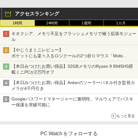
アクセスランキング
1時間
24時間
1週間
1カ月
キオクシア、メモリ不足をフラッシュメモリで補う拡張モジュー
ル
【やじうまミニレビュー】
ポケットにも楽々入るロジクールの2つ折りマウス「Mobi
Fold」。その気になるギミックとは？
【本日みつけたお買い得品】32GBメモリのRyzen 9 8945HS搭
載ミニPCが2万円オフ
【本日みつけたお買い得品】Ankerのソーラーパネル付き監視カ
メラが4千円引き
Googleパスワードマネージャーに脆弱性、マルウェアでパスキ
ー保護を突破可能に
もっと見る
PC Watch をフォローする