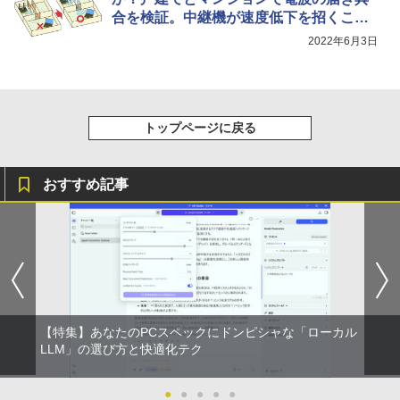
合を検証。中継機が速度低下を招くこと
も……
2022年6月3日
トップページに戻る
おすすめ記事
【特集】あなたのPCスペックにドンピシャな「ローカル
LLM」の選び方と快適化テク
●
●
●
●
●