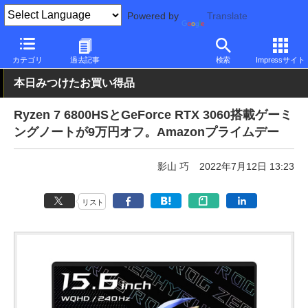
Powered by
Translate
PC Watch
パソコン/タブレット/スマートフォン
ゲーミングノー
カテゴリ
過去記事
検索
Impressサイト
本日みつけたお買い得品
Ryzen 7 6800HSとGeForce RTX 3060搭載ゲーミ
ングノートが9万円オフ。Amazonプライムデー
影山 巧
2022年7月12日 13:23
リスト