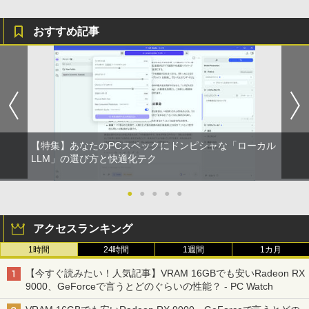
おすすめ記事
【特集】あなたのPCスペックにドンピシャな「ローカル
LLM」の選び方と快適化テク
●
●
●
●
●
アクセスランキング
1時間
24時間
1週間
1カ月
【今すぐ読みたい！人気記事】VRAM 16GBでも安いRadeon RX
9000、GeForceで言うとどのぐらいの性能？ - PC Watch