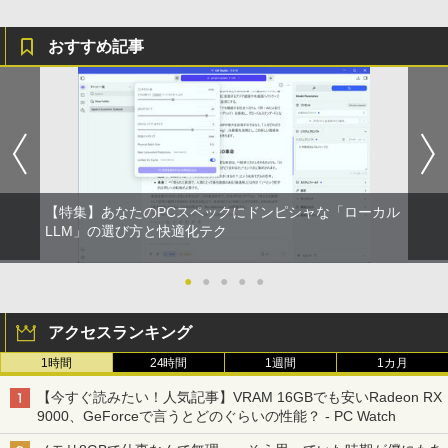
おすすめ記事
【特集】あなたのPCスペックにドンピシャな「ローカル
LLM」の選び方と快適化テク
●
●
●
●
●
アクセスランキング
1時間
24時間
1週間
1カ月
【今すぐ読みたい！人気記事】VRAM 16GBでも安いRadeon RX
9000、GeForceで言うとどのぐらいの性能？ - PC Watch