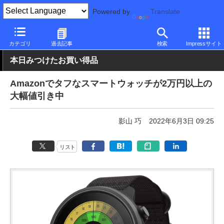
Powered by
Translate
PC Watch
半導体/周辺機器
スマートウォッチ
その他
カテゴリ
過去記事
検索
Impressサイト
本日みつけたお買い得品
Amazonでタフなスマートウォッチが2万円以上の
大幅値引き中
影山 巧
2022年6月3日 09:25
リスト