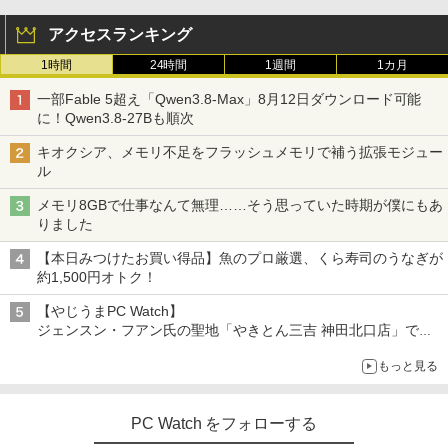
アクセスランキング
1時間
24時間
1週間
1カ月
一部Fable 5超え「Qwen3.8-Max」8月12日ダウンロード可能
に！Qwen3.8-27Bも順次
キオクシア、メモリ不足をフラッシュメモリで補う拡張モジュー
ル
メモリ8GBで仕事なんて無理……そう思っていた時期が僕にもあ
りました
【本日みつけたお買い得品】魚のプロ厳選、くら寿司のうなぎが
約1,500円オトク！
【やじうまPC Watch】
ジェンスン・フアン氏の聖地「やきとん三吉 神田北口店」で
「ご来店記念コース」を娘と堪能
もっと見る
～コース名を変更したのはNVIDIAに怒られたからではない
PC Watch をフォローする