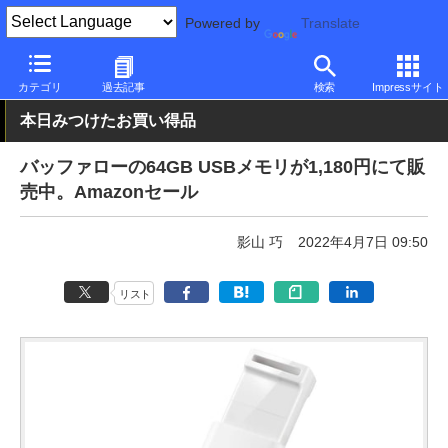
Powered by
Translate
PC Watch
半導体/周辺機器
アクセサリ
USBメモリ
カテゴリ
過去記事
検索
Impressサイト
本日みつけたお買い得品
バッファローの64GB USBメモリが1,180円にて販
売中。Amazonセール
影山 巧
2022年4月7日 09:50
リスト