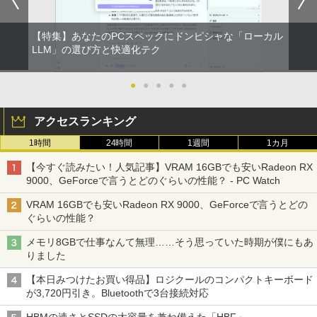
【特集】あなたのPCスペックにドンピシャな「ローカル
LLM」の選び方と快適化テク
●
●
●
●
●
アクセスランキング
1時間
24時間
1週間
1カ月
【今すぐ読みたい！人気記事】VRAM 16GBでも安いRadeon RX
9000、GeForceで言うとどのぐらいの性能？ - PC Watch
VRAM 16GBでも安いRadeon RX 9000、GeForceで言うとどの
ぐらいの性能？
メモリ8GBで仕事なんて無理……そう思っていた時期が僕にもあ
りました
【本日みつけたお買い得品】ロジクールのコンパクトキーボード
が3,720円引き。Bluetoothで3台接続対応
HBMの速さとSSDの大容量を兼ね備えた「HBF」