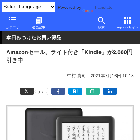
Powered by
Translate
PC Watch
パソコン/タブレット/スマートフォン
タブレット
Am
カテゴリ
過去記事
検索
Impressサイト
本日みつけたお買い得品
Amazonセール、ライト付き「Kindle」が2,000円
引き中
中村 真司
2021年7月16日 10:18
リスト