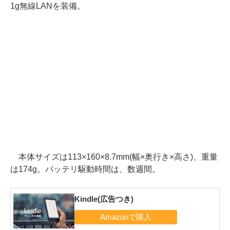
1g無線LANを装備。
本体サイズは113×160×8.7mm(幅×奥行き×高さ)、重量
は174g。バッテリ駆動時間は、数週間。
Kindle(広告つき)