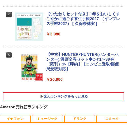
C 60Hz 1920x1080 FullHD IPS LED LC
【期間限定P15倍+最大10%OFFクーポ
3
D 液晶ディスプレイ 修理交換用液晶パネ
ン】 【3年保証】東芝 TOSHIBA DYNAB
HP ProOne 600 G6 AIO 21.5インチ 第1
3
ル
OOK DYNABOOK B65/DN SSD256GB
0世代 Core i5 メモリ16GB Nvme M.2 S
【いたわりセット付き】1年をおいしくす
4
メモリ8GB Core i5 Windows 11 Pro 中
SD 512GB Office付き Webカメラ WiFi
こやかに過ごす養生手帳2027 （インプレ
古 アウトレット 返品 送料無料 中古ノー
Type-C Windows11 一体型 中古パソコ
￥10,000
ス手帳2027） [ 久保奈穂実 ]
トパソコン 中古パソコン ノートパソコン
ン
ノート ノートPC OFFICE付き
￥3,080
￥48,800
￥27,500
【1,000円クーポン＋ポイント最大31.5%
4
還元！】PCモニター 液晶ディスプレイ 2
4インチ VA FHD 1080P フルHD 非光沢
【中古】HUNTER×HUNTER(ハンターハ
5
ディスプレイ（100Hz/VGA/HDMI1.4 ブ
Win11搭載 デスクトップパソコン一体型
4
ンター)/漫画全巻セット◆C≪1〜39巻
ルーライト軽減 フリッカーレス VESA対
超得2,000円OFF&P2倍｜レッツノート｜
デスクトップ新品 Office付き 24型フルH
4
（既刊）≫【即納】【コンビニ受取/郵便
応 Adaptive Sync対応 4000:1コントラ
Microsoft office 2019 H&B付き｜中古
D液晶一体型 デスクトップパソコン Core
局受取対応】
スト チルト調節可 PCモニター KTC H24
ノートパソコン Windows11 office付｜
i7 3615MQ メモリ16GB SSD512GB US
V27
メモリ8GB SSD256GB｜Panasonic Le
B 3.0 無線搭載 初心者向け 初期設定済み
￥20,900
t's note｜中古ノートパソコン 軽量 薄型
テレワーク応援 在宅勤務
｜モバイルPC｜ノートパソコン B5サイ
￥10,143
ズ｜パソコン｜中古パソコン｜中古PC
￥52,999
楽天ランキングをもっと見る
￥29,800
Amazon売れ筋ランキング
液晶ディスプレイ 23インチ ディスプレ
5
イ フィリップス 液晶モニター パソコン
【週末限定999円OFF！】 最新マイクロ
5
モニター ゲーミングモニター PCモニタ
ソフトオフィス2024付き microsoft offi
イヤフォン
ミュージック
ドリンク
コミック
ー 23.8 1920×1080 HDMI D-Sub ブラッ
MS Office 2024 H&B 搭載｜中古ノート
ce付き 中古パソコン 中古 デスクトップ
5
ク スピーカー：なし 24E2N2100/11