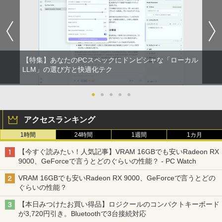
軽量 ブルートゥースHi-Fi 最大36時間再生 ぶ
強炭酸水 ペットボトル 500ミリリットル (Sm
￥250
るーとゅーす コードレス ENCノイズキャン
art Basic)
￥572
セリング 自動ペアリング Type-C充電 マイク
付き 防水 タッチ式音量調整 スポーツ/通勤/通
￥1,625
学/WEB会議(ホワイト)
BUGS LIFE
スーパーの裏でヤニ吸うふたり 9巻 (デジタル
￥1,964
版ビッグガンガンコミックス)
【Amazon.co.jp限定】 伊藤園 磨かれて、澄
【特集】あなたのPCスペックにドンピシャな「ローカル
みきった日本の水 2L 8本 ラベルレス [ ケース
￥250
LLM」の選び方と快適化テク
] [ 水 ] [ ペットボトル ] [ 箱買い ] [ ストック
￥810
Xiaomi シャオミ REDMI Buds 8 Lite ワイヤ
] [ 水分補給 ]
レスイヤホン Bluetooth 5.4 ノイズキャンセ
●
●
●
●
●
リング ANC 36時間再生
￥998
￥3,480
アクセスランキング
1時間
24時間
1週間
1カ月
【今すぐ読みたい！人気記事】VRAM 16GBでも安いRadeon RX
9000、GeForceで言うとどのぐらいの性能？ - PC Watch
VRAM 16GBでも安いRadeon RX 9000、GeForceで言うとどの
ぐらいの性能？
【本日みつけたお買い得品】ロジクールのコンパクトキーボード
が3,720円引き。Bluetoothで3台接続対応