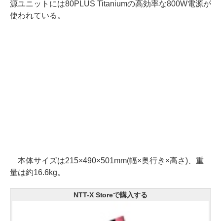
源ユニットには80PLUS Titaniumの高効率な800W電源が
使われている。
本体サイズは215×490×501mm(幅×奥行き×高さ)、重
量は約16.6kg。
NTT-X Storeで購入する