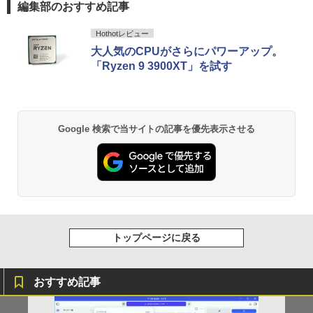
パソコン Windows11 Office付｜Core i5
パソコン 最新オフィス 第10世代 国内メ
編集部のおすすめ記事
第8世代 以降 SSD 512GB メモリ 8GB｜
ーカー 安心サポート 高品質 Windows11
DELL Latitude 3500｜中古パソコン 中
Pro NEC Mate MKH29B-9 Core i7 16G
￥11,480
Anker Soundcore P40i オフホワイト
BRUCE WAYNE feat. Flo Milli, ATL Jacob
by Amazon 天然水 ラベルレス 500ml ×24本
薬屋のひとりごと 17巻 (デジタル版ビッグガ
Hothotレビュー
古 ノートパソコン 無線 15.6インチ HD
B 中古 パソコン デスクトップパソコン
[Explicit]
富士山の天然水 バナジウム含有 水 ミネラル
ンガンコミックス)
テンキー WEBカメラ Bluetooth HDMI
大人気のCPUがさらにパワーアップ。
ウォーター ペットボトル 静岡県産 500ミリリ
￥7,990
タイプC｜Word Excel PowerPoint
￥84,000
「Ryzen 9 3900XT」を試す
ットル (Smart Basic)
￥250
￥770
￥33,800
￥1,380
Anker Soundcore P31i ブラック
BRUCE WAYNE feat. Flo Milli, ATL Jacob
異世界居酒屋「のぶ」(22) (角川コミックス・
Google 検索で当サイトの記事を優先表示させる
[Explicit]
エース)
【Amazon.co.jp限定】 い・ろ・は・す 2L P
ET ラベルレス ×8本
￥5,990
￥250
￥832
￥1,112
Anker Soundcore Liberty 5 ミッドナイトブ
On My Road (Stadium ver.)
ONE PIECE モノクロ版 115 (ジャンプコミッ
ラック
クスDIGITAL)
by Amazon 天然水ラベルレス 2L×9本
￥250
トップページに戻る
￥14,990
￥594
￥1,117
おすすめ記事
【2026年アップグレード版】AOKIMI ワイヤ
On My Road (Stadium ver.)
HUNTER×HUNTER モノクロ版 39 (ジャンプ
レスイヤホン bluetooth イヤホン V12 小型
コミックスDIGITAL)
by Amazon 炭酸水 ラベルレス 500ml ×24本