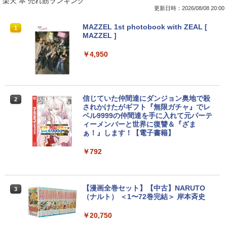
楽天 本 売れ筋ランキング
更新日時：2026/08/08 20:00
【★最大100%ポイント】【新生活応援・
中古パソコン | Dell | OptiPlex 3070 SFF
引き出し付きモニター台(NM01 ミドルブ
MAZZEL 1st photobook with ZEAL [
1
1
1
1
2026】【Office 2019 H&B】富士通 MU
| Windows11 | デスクトップ | 一年保証 |
ラウン) 【玄関先迄納品】 ニトリ
MAZZEL ]
937/Celeron 3865U/メモリ:4GB/8GB/S
第9世代 | Core i5 9500 3.0(〜最大4.4)G
SD:128GB/256GB/512GB/1TB/13.3型/
Hz | MEM:8GB | SSD:512GB(新品) | DV
￥2,990
￥4,950
フルHD/wifi/HDMI/USB3.0/中古 ノート
Dマルチ | 無線LAN:なし | Win11Pro64Bi
パソコン/モバイルPC/Windows11
t | VGA追加モデル
￥9,999
￥34,980
【超特価】厳選大手メーカー 液晶モニタ
信じていた仲間達にダンジョン奥地で殺
2
2
ー シークレット 22-23型ワイド フルHD
されかけたがギフト『無限ガチャ』でレ
（1920x1080） HDMI指定可 ノングレア
ベル9999の仲間達を手に入れて元パーテ
EIZO IIYAMA 三菱 富士通 NEC IO-DATA
ィーメンバーと世界に復讐＆『ざま
LTE対応 中古美品 / タッチ 10.5インチ M
【エントリーでポイント100％還元チャ
2
2
Dell HP PHILIPS等 液晶ディスプレイ
ぁ！』します！【電子書籍】
icrosoft Surface GO2 Model.1927 フル
ンス】GMKtec G10 ミニPC【AMD Ryz
【中古】
HD対応WUXGA/ 第8世代CoreM3-8100
en 5 3500U DDR4 16GB 512GB/256GB/
Y/ 8GB/ 爆速NVMe 128GB-SSD/ カメラ/
1T SSD】4C/8T 3.7GHz 64GB 16T拡張
￥792
Wi-Fi6/ Office付きWindows11/ Win11
Windows11 Pro 8K/4K 3画面出力 LAN *
￥4,480
中古ノートパソコン 中古パソコン 中古P
2 WiFi5 Bluetooth5.0 Nucbox みにpc
C タブレット 税込送料無料 即日発送
Ryzen 5 N95/N97/N100/4300U/N150よ
り高性能
【漫画全巻セット】【中古】NARUTO
3
￥20,990
Yoothi 互換品 液晶 15.6インチ N156BG
（ナルト） ＜1〜72巻完結＞ 岸本斉史
3
￥61,999
A-EB3 NT156WHM-N30 NT156WHM-N3
4 NT156WHM-N35 NT156WHM-N40 NT
￥20,750
156WHM-N44 BOE076E 対応 45% NTS