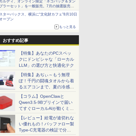
カルディ、オンライン限定「ネコバッグ＆タン
ブラーセット」を一般販売。7月の抽選販売の
当選無効分
スターバックス、横浜に“文化財カフェ”8月10日
オープン
もっと見る
おすすめ記事
【特集】あなたのPCスペッ
クにドンピシャな「ローカル
LLM」の選び方と快適化テク
【特集】あぢぃ～もう無理
ぽ！千円の闘魂タオルから着
るエアコンまで、夏の冷感グ
ッズ一挙紹介
【コラム】OpenClawと
Qwen3.5-9Bプリインで届い
てすぐローカルAIが動くミニ
PC「SER9 Pro」
【レビュー】給電が途切れな
い優れもの！バッファロー製
Type-C充電器の検証で分か