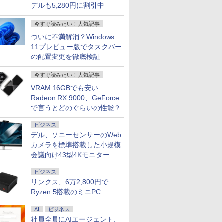
デルも5,280円に割引中
今すぐ読みたい！人気記事
ついに不満解消？Windows
11プレビュー版でタスクバー
の配置変更を徹底検証
今すぐ読みたい！人気記事
VRAM 16GBでも安い
Radeon RX 9000、GeForce
で言うとどのぐらいの性能？
ビジネス
デル、ソニーセンサーのWeb
カメラを標準搭載した小規模
会議向け43型4Kモニター
ビジネス
リンクス、6万2,800円で
Ryzen 5搭載のミニPC
AI
ビジネス
社員全員にAIエージェント、