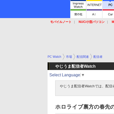
モバイルノート
NUC/小型パソコン
M
SSD
キーボード
マウス
PC Watch
市場
配信関連
配信者
やじうま配信者Watch
Select Language
▼
やじうま配信者Watchでは、配
ホロライブ裏方の春先