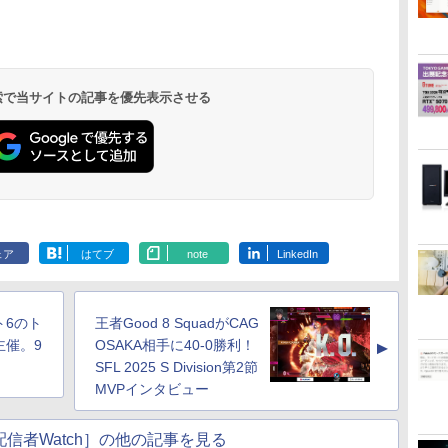
 検索で当サイトの記事を優先表示させる
ェア
はてブ
note
LinkedIn
ト6のト
王者Good 8 SquadがCAG
主催。9
OSAKA相手に40-0勝利！
▲
SFL 2025 S Division第2節
MVPインタビュー
信者Watch］の他の記事を見る