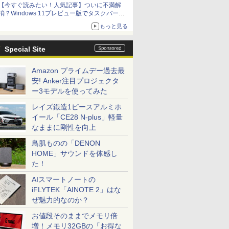
【今すぐ読みたい！人気記事】ついに不満解
消？Windows 11プレビュー版でタスクバーの
配置変更を徹底検証 - PC Watch
もっと見る
Special Site
Amazon プライムデー過去最
安! Anker注目プロジェクタ
ー3モデルを使ってみた
レイズ鍛造1ピースアルミホ
イール「CE28 N-plus」軽量
なままに剛性を向上
鳥肌ものの「DENON
HOME」サウンドを体感し
た！
AIスマートノートの
iFLYTEK「AINOTE 2」はな
ぜ魅力的なのか？
お値段そのままでメモリ倍
増！メモリ32GBの「お得な