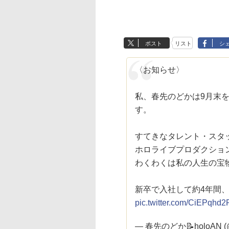
ポスト
リスト
シ
〈お知らせ〉
私、春先のどかは9月末
す。
すてきなタレント・スタ
ホロライブプロダクショ
わくわくは私の人生の宝
新卒で入社して約4年間
pic.twitter.com/CiEPqhd2
— 春先のどか📝holoAN (@h