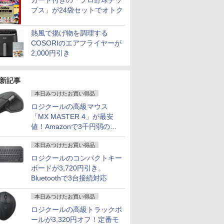
カード付きの「プロ野球チッ
プス」が24袋セットでオトク
熱風で揚げ物を調理する
COSORIのエアフライヤーが
2,000円引き
新記事
本日みつけたお買い得品
ロジクールの高級マウス
「MX MASTER 4」が最安
値！Amazonで3千円弱の割
引
本日みつけたお買い得品
ロジクールのコンパクトキー
ボードが3,720円引き。
Bluetoothで3台接続対応
本日みつけたお買い得品
ロジクールの高級トラックボ
ールが3,320円オフ！定番モ