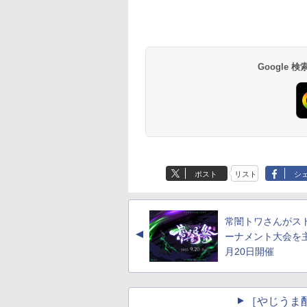
Google
ポスト
リスト
シ
常闇トワさんがス
▲
ーナメント大会を
月20日開催
［やじうま配