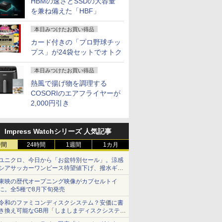
HBMの速さとSSDの大容量
を兼ね備えた「HBF」
本日みつけたお買い得品
カード付きの「プロ野球チッ
プス」が24袋セットでオトク
本日みつけたお買い得品
熱風で揚げ物を調理する
COSORIのエアフライヤーが
2,000円引き
Impress Watchシリーズ 人気記事
時間
24時間
1週間
1カ月
ユニクロ、今日から「お盆特別セール」。涼感
シアサッカーワンピース待望値下げ、撥水ギア
ショーツは1990円に
東映の歴代オープニング映像がカプセルトイ
に。全5種で8月下旬発売
令和のファミコンディスクシステム？安価に書
き換え可能なGB用「しましまディスクシステ
ム」