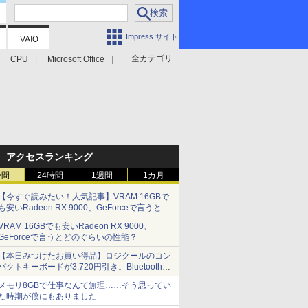
Impress サイト
全カテゴリ
CPU
Microsoft Office
アクセスランキング
時間
24時間
1週間
1カ月
【今すぐ読みたい！人気記事】VRAM 16GBで
も安いRadeon RX 9000、GeForceで言うとど
のぐらいの性能？ - PC Watch
VRAM 16GBでも安いRadeon RX 9000、
GeForceで言うとどのぐらいの性能？
【本日みつけたお買い得品】ロジクールのコン
パクトキーボードが3,720円引き。Bluetoothで3
台接続対応
メモリ8GBで仕事なんて無理……そう思ってい
た時期が僕にもありました