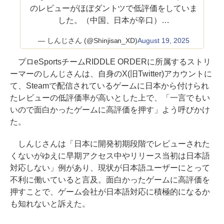
のレビューがほぼダントツで低評価をしていま
した。（中国、日本が辛口）…
— しんじさん (@Shinjisan_XD)
August 19, 2025
プロeSportsチームRIDDLE ORDERに所属するストリ
ーマーのしんじさんは、自身のX(旧Twitter)アカウントに
て、Steamで配信されているゲームに日本から付けられ
たレビューの低評価率が高いとした上で、「一言でもい
いので面白かったゲームに高評価を押す」よう呼びかけ
た。
しんじさんは「日本に開発初期段階でレビューされた
くないがゆえに早期アクセス中やリリース当初は日本語
対応しない」例があり、現状が日本語ユーザーにとって
不利に働いていると言及。面白かったゲームに高評価を
押すことで、ゲーム会社が日本語対応に積極的になるか
も知れないと訴えた。