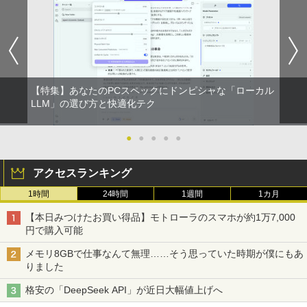
【特集】あなたのPCスペックにドンピシャな「ローカル
LLM」の選び方と快適化テク
●
●
●
●
●
アクセスランキング
1時間
24時間
1週間
1カ月
【本日みつけたお買い得品】モトローラのスマホが約1万7,000
円で購入可能
メモリ8GBで仕事なんて無理……そう思っていた時期が僕にもあ
りました
格安の「DeepSeek API」が近日大幅値上げへ