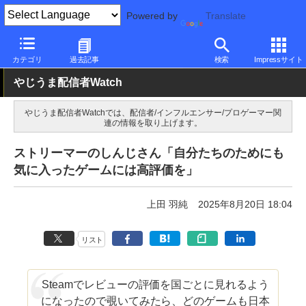
Powered by
Translate
PC Watch
市場
配信関連
配信者
カテゴリ
過去記事
検索
Impressサイト
やじうま配信者Watch
やじうま配信者Watchでは、配信者/インフルエンサー/プロゲーマー関
連の情報を取り上げます。
ストリーマーのしんじさん「自分たちのためにも
気に入ったゲームには高評価を」
上田 羽純
2025年8月20日 18:04
リスト
Steamでレビューの評価を国ごとに見れるよう
になったので覗いてみたら、どのゲームも日本