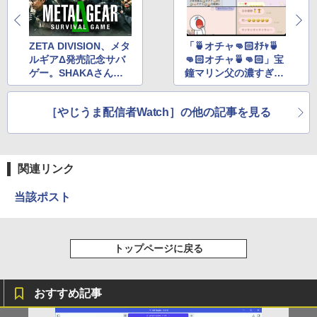
ZETA DIVISION、メタ
「🍵オチャ👊🏻ｵﾁｬ🍵
ルギアΔ発売記念サバ
👊🏻オチャ🍵👊🏻」宝
ゲー。SHAKAさんら
鐘マリン父の濃すぎる
元プロゲーマー達が迷
オジサン構文に19万い
彩に身を包む
いね
［やじうま配信者Watch］の他の記事を見る
関連リンク
当該ポスト
トップページに戻る
おすすめ記事