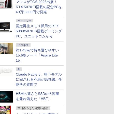
マウスがTGS 2026出展！
RTX 5070 Ti搭載の記念PCを
49万9,800円で発売
ゲーミング
認定再生メモリ採用のRTX
5080/5070 Ti搭載ゲーミング
PC、ユニットコムから
ビジネス
約1.49kgで持ち運びやすい
15.6型ノート「Aspire Lite
15」
AI
Claude Fable 5、格下モデル
に回される不満が85%減。生
物学の質問で
HBMの速さとSSDの大容量
を兼ね備えた「HBF」
本日みつけたお買い得品