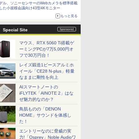
デル、ソニーセンサーのWebカメラを標準搭載
した小規模会議向け43型4Kモニター
もっと見る
Special Site
マウス、RTX 5060 Ti搭載ゲ
ーミングPCが7万5,000円オ
フで30万円台！
レイズ鍛造1ピースアルミホ
イール「CE28 N-plus」軽量
なままに剛性を向上
AIスマートノートの
iFLYTEK「AINOTE 2」はな
ぜ魅力的なのか？
鳥肌ものの「DENON
HOME」サウンドを体感し
た！
エントリーなのに脅威の実
力!「Osprey」Noble Audioワ