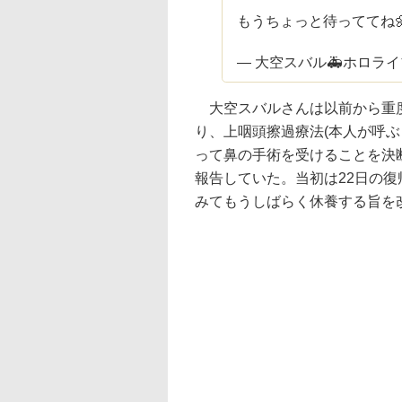
もうちょっと待っててね🌼
— 大空スバル🚑ホロライブ 🍥
大空スバルさんは以前から重度
り、上咽頭擦過療法(本人が呼ぶ
って鼻の手術を受けることを決
報告していた。当初は22日の復
みてもうしばらく休養する旨を