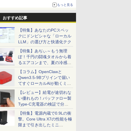
もっと見る
おすすめ記事
【特集】あなたのPCスペッ
クにドンピシャな「ローカル
LLM」の選び方と快適化テク
【特集】あぢぃ～もう無理
ぽ！千円の闘魂タオルから着
るエアコンまで、夏の冷感グ
ッズ一挙紹介
【コラム】OpenClawと
Qwen3.5-9Bプリインで届い
てすぐローカルAIが動くミニ
PC「SER9 Pro」
【レビュー】給電が途切れな
い優れもの！バッファロー製
Type-C充電器の検証で分か
ったこと
【特集】電源内蔵で0.9Lの衝
撃。Core Ultra X7の性能を極
限まで引き出したミニ
PC「GPD BOX」