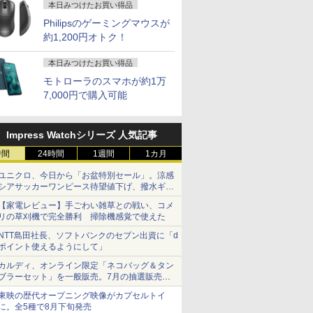
本日みつけたお買い得品
Philipsのゲーミングマウスが
約1,200円オトク！
本日みつけたお買い得品
モトローラのスマホが約1万
7,000円で購入可能
Impress Watchシリーズ 人気記事
時間
24時間
1週間
1カ月
ユニクロ、今日から「お盆特別セール」。涼感
シアサッカーワンピース待望値下げ、撥水ギア
ショーツは1990円に
【家電レビュー】手ごわい雑草との戦い、コメ
リの草刈機で完全勝利 掃除機感覚で使えた
NTT島田社長、ソフトバンクのセブン出資に「d
ポイント使えるようにして」
カルディ、オンライン限定「ネコバッグ＆タン
ブラーセット」を一般販売。7月の抽選販売の
当選無効分
東映の歴代オープニング映像がカプセルトイ
に。全5種で8月下旬発売