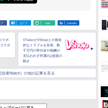
ェア
はてブ
note
LinkedIn
コラボ
VTuberがVShojoとの致命
やコラボ
的なトラブルを告発。数
▲
千万円の寄付金や報酬が
支払われず所属Vは脱退の
動き
信者Watch］の他の記事を見る
トップページに戻る