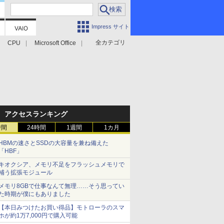
Impress サイト
全カテゴリ
CPU
Microsoft Office
アクセスランキング
時間
24時間
1週間
1カ月
HBMの速さとSSDの大容量を兼ね備えた
「HBF」
キオクシア、メモリ不足をフラッシュメモリで
補う拡張モジュール
メモリ8GBで仕事なんて無理……そう思ってい
た時期が僕にもありました
【本日みつけたお買い得品】モトローラのスマ
ホが約1万7,000円で購入可能