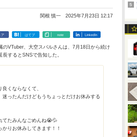
関根 慎一
2025年7月23日 12:17
ェア
はてブ
note
LinkedIn
VTuber、大空スバルさんは、7月18日から続け
延長するとSNSで告知した。
り良くならなくて、
、迷ったんだけどもうちょっとだけお休みする
てたみんなごめんね😭💦
っかりお休みしてきます！！