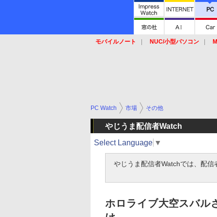
モバイルノート
NUC/小型パソコン
M
SSD
キーボード
マウス
PC Watch
市場
その他
やじうま配信者Watch
Select Language
▼
やじうま配信者Watchでは、配
ホロライブ大空スバルさ