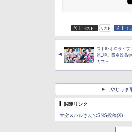
ポスト
リスト
シ
スト6×ホロライブ
▲
第1弾。限定景品
カフェ
［やじうま配
関連リンク
大空スバルさんのSNS投稿(X)