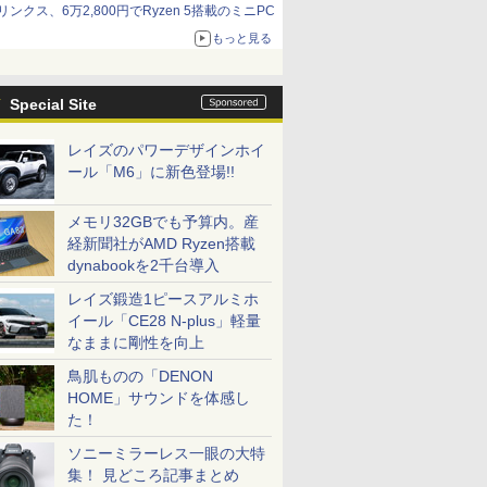
リンクス、6万2,800円でRyzen 5搭載のミニPC
もっと見る
Special Site
レイズのパワーデザインホイ
ール「M6」に新色登場!!
メモリ32GBでも予算内。産
経新聞社がAMD Ryzen搭載
dynabookを2千台導入
レイズ鍛造1ピースアルミホ
イール「CE28 N-plus」軽量
なままに剛性を向上
鳥肌ものの「DENON
HOME」サウンドを体感し
た！
ソニーミラーレス一眼の大特
集！ 見どころ記事まとめ