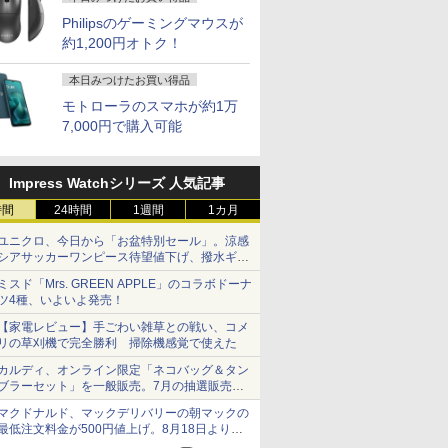
Philipsのゲーミングマウスが
約1,200円オトク！
本日みつけたお買い得品
モトローラのスマホが約1万
7,000円で購入可能
Impress Watchシリーズ 人気記事
時間
24時間
1週間
1カ月
ユニクロ、今日から「お盆特別セール」。涼感
シアサッカーワンピース待望値下げ、撥水ギア
ショーツは1990円に
ミスド「Mrs. GREEN APPLE」のコラボドーナ
ツ4種、いよいよ発売！
【家電レビュー】手ごわい雑草との戦い、コメ
リの草刈機で完全勝利 掃除機感覚で使えた
カルディ、オンライン限定「ネコバッグ＆タン
ブラーセット」を一般販売。7月の抽選販売の
当選無効分
マクドナルド、マックデリバリーの朝マックの
最低注文料金が500円値上げ。8月18日より
1,500円から受付