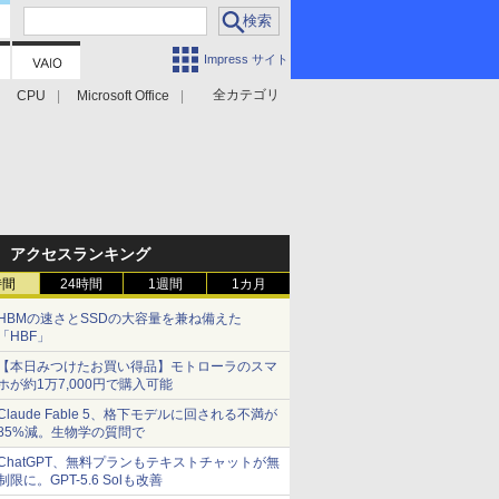
Impress サイト
全カテゴリ
CPU
Microsoft Office
アクセスランキング
時間
24時間
1週間
1カ月
HBMの速さとSSDの大容量を兼ね備えた
「HBF」
【本日みつけたお買い得品】モトローラのスマ
ホが約1万7,000円で購入可能
Claude Fable 5、格下モデルに回される不満が
85%減。生物学の質問で
ChatGPT、無料プランもテキストチャットが無
制限に。GPT-5.6 Solも改善