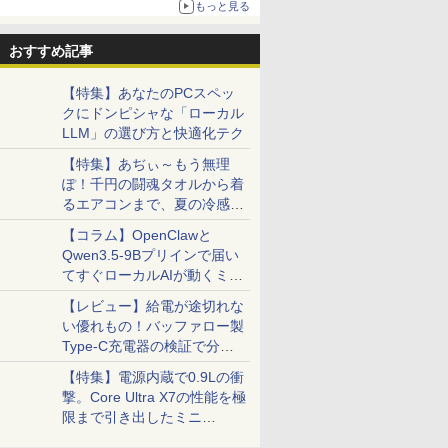
もっと見る
おすすめ記事
【特集】あなたのPCスペッ
クにドンピシャな「ローカル
LLM」の選び方と快適化テク
【特集】あぢぃ～もう無理
ぽ！千円の闘魂タオルから着
るエアコンまで、夏の冷感グ
ッズ一挙紹介
【コラム】OpenClawと
Qwen3.5-9Bプリインで届い
てすぐローカルAIが動くミニ
PC「SER9 Pro」
【レビュー】給電が途切れな
い優れもの！バッファロー製
Type-C充電器の検証で分か
ったこと
【特集】電源内蔵で0.9Lの衝
撃。Core Ultra X7の性能を極
限まで引き出したミニ
PC「GPD BOX」