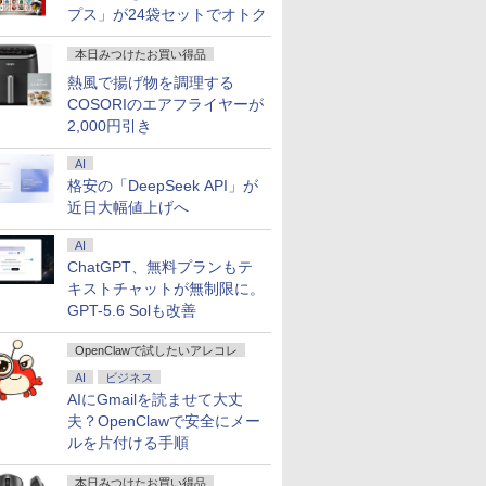
プス」が24袋セットでオトク
本日みつけたお買い得品
熱風で揚げ物を調理する
COSORIのエアフライヤーが
2,000円引き
AI
格安の「DeepSeek API」が
近日大幅値上げへ
AI
ChatGPT、無料プランもテ
キストチャットが無制限に。
GPT-5.6 Solも改善
OpenClawで試したいアレコレ
AI
ビジネス
AIにGmailを読ませて大丈
夫？OpenClawで安全にメー
ルを片付ける手順
本日みつけたお買い得品