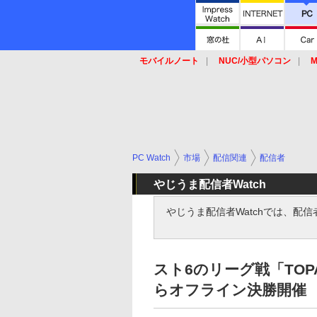
モバイルノート
NUC/小型パソコン
M
SSD
キーボード
マウス
PC Watch
市場
配信関連
配信者
やじうま配信者Watch
やじうま配信者Watchでは、配
スト6のリーグ戦「TOPAN
らオフライン決勝開催