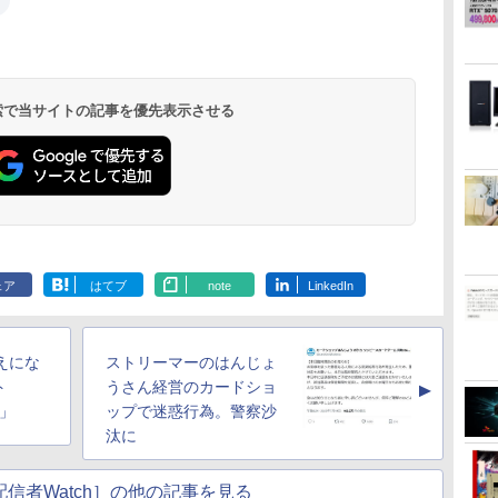
 検索で当サイトの記事を優先表示させる
ェア
はてブ
note
LinkedIn
えにな
ストリーマーのはんじょ
ト
うさん経営のカードショ
▲
n」
ップで迷惑行為。警察沙
汰に
信者Watch］の他の記事を見る