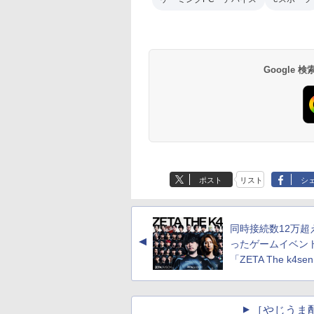
Google
ポスト
リスト
シ
同時接続数12万超
▲
ったゲームイベン
「ZETA The k4se
［やじうま配