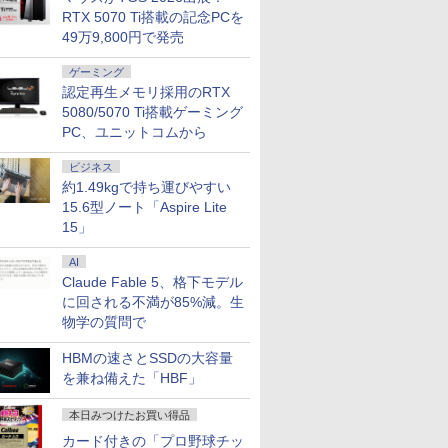
RTX 5070 Ti搭載の記念PCを
49万9,800円で発売
ゲーミング
認定再生メモリ採用のRTX
5080/5070 Ti搭載ゲーミング
PC、ユニットコムから
ビジネス
約1.49kgで持ち運びやすい
15.6型ノート「Aspire Lite
15」
AI
Claude Fable 5、格下モデル
に回される不満が85%減。生
物学の質問で
HBMの速さとSSDの大容量
を兼ね備えた「HBF」
本日みつけたお買い得品
カード付きの「プロ野球チッ