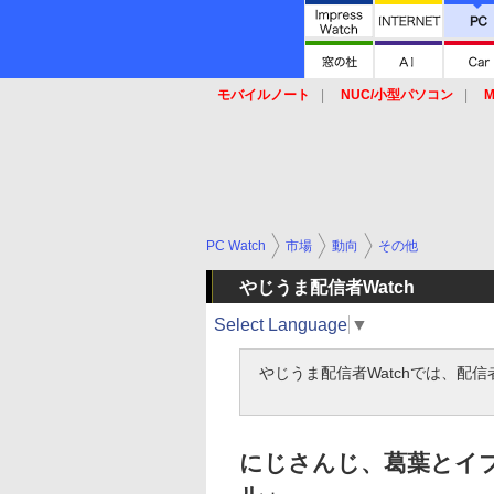
モバイルノート
NUC/小型パソコン
M
SSD
キーボード
マウス
PC Watch
市場
動向
その他
やじうま配信者Watch
Select Language
▼
やじうま配信者Watchでは、配
にじさんじ、葛葉とイ