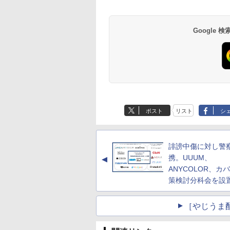
Google
ポスト
リスト
シ
誹謗中傷に対し警
携。UUUM、
▲
ANYCOLOR、カ
策検討分科会を設
［やじうま配