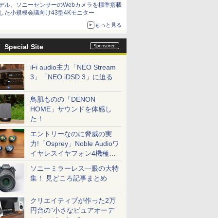
デル、ソニーセンサーのWebカメラを標準搭載
した小規模会議向け43型4Kモニター
もっと見る
Special Site
iFi audio主力「NEO Stream
3」「NEO iDSD 3」に迫る
鳥肌ものの「DENON
HOME」サウンドを体感し
た！
エントリーなのに脅威の実
力!「Osprey」Noble Audioワ
イヤレスイヤフォン4機種を
一気に聴く
ソニーミラーレス一眼の大特
集！ 見どころ記事まとめ
クリエイティブが作った2万
円台の“小さなピュアオーデ