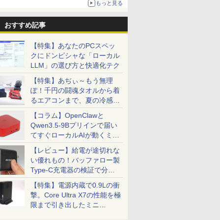
もっと見る
ニンテンドーeショップでは「大神 絶景版」が
67%オフで990円
おすすめ記事
【特集】あなたのPCスペッ
クにドンピシャな「ローカル
LLM」の選び方と快適化テク
【特集】あぢぃ～もう無理
ぽ！千円の闘魂タオルから着
るエアコンまで、夏の冷感グ
ッズ一挙紹介
【コラム】OpenClawと
Qwen3.5-9Bプリインで届い
てすぐローカルAIが動くミニ
PC「SER9 Pro」
【レビュー】給電が途切れな
い優れもの！バッファロー製
Type-C充電器の検証で分か
ったこと
【特集】電源内蔵で0.9Lの衝
撃。Core Ultra X7の性能を極
限まで引き出したミニ
PC「GPD BOX」