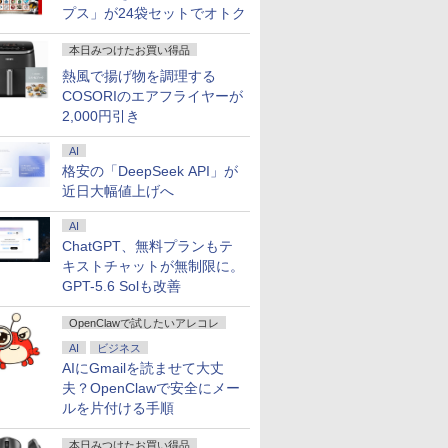
プス」が24袋セットでオトク
本日みつけたお買い得品
熱風で揚げ物を調理する
COSORIのエアフライヤーが
2,000円引き
AI
格安の「DeepSeek API」が
近日大幅値上げへ
AI
ChatGPT、無料プランもテ
キストチャットが無制限に。
GPT-5.6 Solも改善
OpenClawで試したいアレコレ
AI
ビジネス
AIにGmailを読ませて大丈
夫？OpenClawで安全にメー
ルを片付ける手順
本日みつけたお買い得品