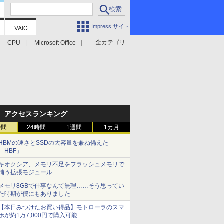
Impress サイト
全カテゴリ
CPU
Microsoft Office
アクセスランキング
時間
24時間
1週間
1カ月
HBMの速さとSSDの大容量を兼ね備えた
「HBF」
キオクシア、メモリ不足をフラッシュメモリで
補う拡張モジュール
メモリ8GBで仕事なんて無理……そう思ってい
た時期が僕にもありました
【本日みつけたお買い得品】モトローラのスマ
ホが約1万7,000円で購入可能