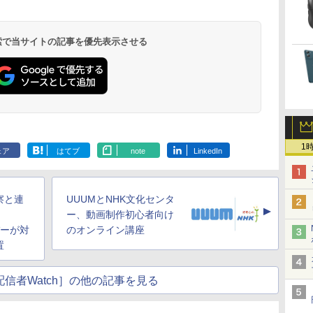
 検索で当サイトの記事を優先表示させる
1
ェア
はてブ
note
LinkedIn
察と連
UUUMとNHK文化センタ
▲
ー、動画制作初心者向け
バーが対
のオンライン講座
置
信者Watch］の他の記事を見る