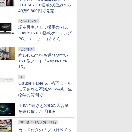
RTX 5070 Ti搭載の記念PCを
49万9,800円で発売
ゲーミング
認定再生メモリ採用のRTX
5080/5070 Ti搭載ゲーミング
PC、ユニットコムから
ビジネス
約1.49kgで持ち運びやすい
15.6型ノート「Aspire Lite
15」
AI
Claude Fable 5、格下モデル
に回される不満が85%減。生
物学の質問で
HBMの速さとSSDの大容量
を兼ね備えた「HBF」
本日みつけたお買い得品
カード付きの「プロ野球チッ