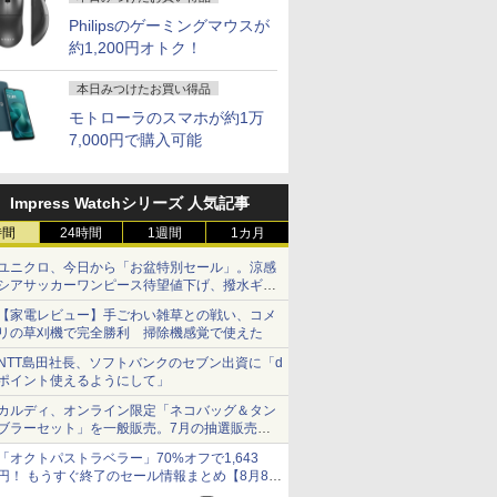
Philipsのゲーミングマウスが
約1,200円オトク！
本日みつけたお買い得品
モトローラのスマホが約1万
7,000円で購入可能
Impress Watchシリーズ 人気記事
時間
24時間
1週間
1カ月
ユニクロ、今日から「お盆特別セール」。涼感
シアサッカーワンピース待望値下げ、撥水ギア
ショーツは1990円に
【家電レビュー】手ごわい雑草との戦い、コメ
リの草刈機で完全勝利 掃除機感覚で使えた
NTT島田社長、ソフトバンクのセブン出資に「d
ポイント使えるようにして」
カルディ、オンライン限定「ネコバッグ＆タン
ブラーセット」を一般販売。7月の抽選販売の
当選無効分
「オクトパストラベラー」70%オフで1,643
円！ もうすぐ終了のセール情報まとめ【8月8日
更新】