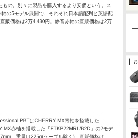
たもの。別々に製品を購入するより安価という。ス
音赤軸の5モデル展開で、それぞれ日本語配列と英語配
直販価格は2万4,480円。静音赤軸の直販価格は2万
お
Professional PBTはCHERRY MX青軸を搭載した
RY MX赤軸を搭載した「FTKP22MRL/B2D」の2モデ
37mm、重量は225g(ケーブル除く)。直販価格は