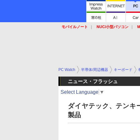
モバイルノート
NUC/小型パソコン
M
SSD
キーボード
マウス
PC Watch
半導体/周辺機器
キーボード
ニュース・フラッシュ
Select Language
▼
ダイヤテック、テンキ
製品