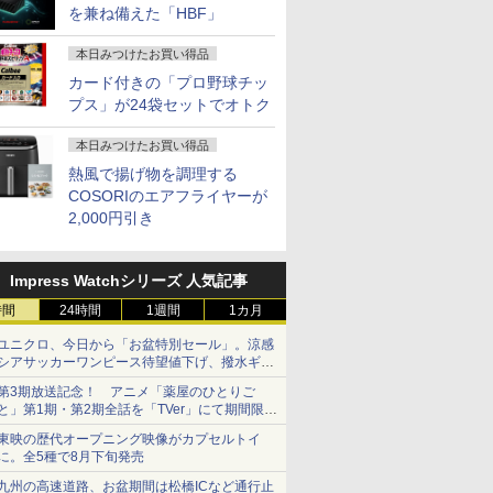
を兼ね備えた「HBF」
本日みつけたお買い得品
カード付きの「プロ野球チッ
プス」が24袋セットでオトク
本日みつけたお買い得品
熱風で揚げ物を調理する
COSORIのエアフライヤーが
2,000円引き
Impress Watchシリーズ 人気記事
時間
24時間
1週間
1カ月
ユニクロ、今日から「お盆特別セール」。涼感
シアサッカーワンピース待望値下げ、撥水ギア
ショーツは1990円に
第3期放送記念！ アニメ「薬屋のひとりご
と」第1期・第2期全話を「TVer」にて期間限定
で順次無料配信開始
東映の歴代オープニング映像がカプセルトイ
に。全5種で8月下旬発売
九州の高速道路、お盆期間は松橋ICなど通行止