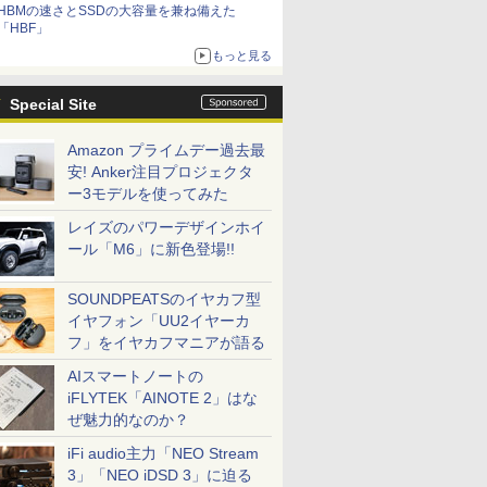
HBMの速さとSSDの大容量を兼ね備えた
「HBF」
もっと見る
Special Site
Amazon プライムデー過去最
安! Anker注目プロジェクタ
ー3モデルを使ってみた
レイズのパワーデザインホイ
ール「M6」に新色登場!!
SOUNDPEATSのイヤカフ型
イヤフォン「UU2イヤーカ
フ」をイヤカフマニアが語る
AIスマートノートの
iFLYTEK「AINOTE 2」はな
ぜ魅力的なのか？
iFi audio主力「NEO Stream
3」「NEO iDSD 3」に迫る