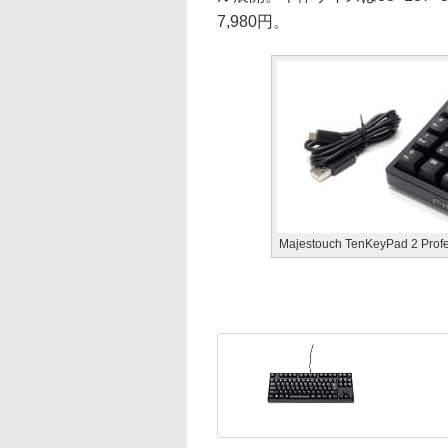
7,980円。
Majestouch TenKeyPad 2 Prof