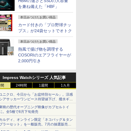
HBMの速さとSSDの大容量
を兼ね備えた「HBF」
本日みつけたお買い得品
カード付きの「プロ野球チッ
プス」が24袋セットでオトク
本日みつけたお買い得品
熱風で揚げ物を調理する
COSORIのエアフライヤーが
2,000円引き
Impress Watchシリーズ 人気記事
時間
24時間
1週間
1カ月
ユニクロ、今日から「お盆特別セール」。涼感
シアサッカーワンピース待望値下げ、撥水ギア
ショーツは1990円に
東映の歴代オープニング映像がカプセルトイ
に。全5種で8月下旬発売
カルディ、オンライン限定「ネコバッグ＆タン
ブラーセット」を一般販売。7月の抽選販売の
当選無効分