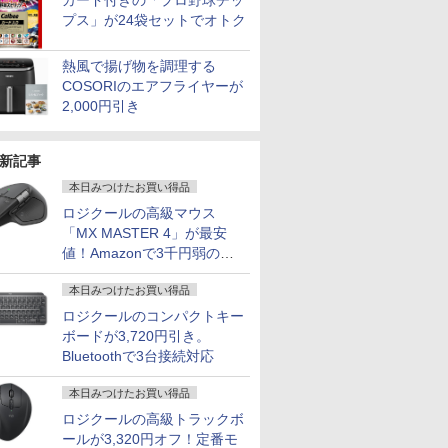
カード付きの「プロ野球チッ
プス」が24袋セットでオトク
熱風で揚げ物を調理する
COSORIのエアフライヤーが
2,000円引き
7
7
7
8
8
8
7
9
9
9
10
10
10
新記事
本日みつけたお買い得品
ロジクールの高級マウス
「MX MASTER 4」が最安
値！Amazonで3千円弱の割
充実機能
OFF】OEM Key保証 ミニPC【AMD
・超800
まんがシリ
MS限定クーポンあり!
【期間限定10%OFFク
角川まんが学習シリー
dynabook dynabook
AOC ゲーミングディ
100日後に英語がもの
【エントリーでP10倍★8/11 01:59まで】【
超得1,000円OFF｜新
JAPANNEXT 24.5イン
ちいかわ なんか小さ
レビュー投
公式ショッ
あなたの部
引
DVDマル
O 7735HS 24GB+1TB】最大4.75GHz ミニPC
 モニター
版学習まん
高性能 第10世代
ーポン 8/12 10時まで】
ズ 世界の歴史 3大特
G83/FP Core i5 10210U
スプレイ 27G411 ［27
になる1日10分 ネイ
ミングPC スターターセット G TUNE DG-A5
生活応援 豪華特典付き
チ TNパネル搭載
くてかわいいやつ
｜MS Offic
amadana
た自身です。
蔵 ノー
ro 3画面出力 2.5GbpsLAN WiFi6 HDMI 省エ
24.5 / 27型
 新装版
Celeron CPUにアップ
ゲーミングモニター 27
典つき全20巻+別巻2冊
1.6GHz/8GB/256GB(SSD)/13.3W/FHD(1920x1080)
型 /フル
ティブ英語書き写し [
TUNEオリジナルデバイスセット） デスクトッ
｜最新OS対応 第8世代
180Hz対応 フル
（5）なんか書けて遊
H&B 搭載
モニター 
洋 ]
本日みつけたお買い得品
古
 オフィス ゲーミングpc Ryzen みにpc
グレード中! 中古ノー
インチ FHD 240Hz
セット [ 羽田 正 ]
タッチパネ
HD(1920×1080) /ワイ
ブレット・リンゼイ ]
Ryzen5 4500 RTX 3050 16GB メモリ 500GB S
｜最大180日保証｜
HD(1920x1080)解像度
べるレターブック付き
トパソコン
23.8-Inch 
ロジクールのコンパクトキー
￥19,800
￥13,980
￥27,280
￥18,600
￥17,800
￥1,980
￥289,800
￥19,800
￥16,980
￥2,530
￥19,800
￥22,000
￥1,650
nkPad
ce 静音 LPDDR5 5500MT/s
/100Hz
トパソコン
1ms Fast IPSパネル
ル/Win11【中古】
ド］
付き 周辺機器付属 ディスプレイ キーボード 
Core i3 第8世代｜中古
ゲーミングモニター
特装版 （プレミアム
Windows1
Display
ボードが3,720円引き。
ore i5
ニター
Windows11 SSD換装
HDMI2.0×1 DP1.4×1
【20260512】
ノートパソコン
JN-245GT180FHDR
KC） [ ナガノ ]
｜スペック C
テリアと調
Bluetoothで3台接続対応
GB 新品
モニター
対応 中古パソコン ノ
Adaptive Sync対応 フ
Windows11 office付き
HDMI DP HDR400相当
世代 メモリ
しいディス
容量 15.6
ター 非光
ート Windows11 おま
リッカーフリー ブルー
｜中古ノートパソコン
sRGB:100%
量 HDD 5
たち。』見
 中古パソ
ー内蔵
かせパソコン 無線LAN
ライトカット モニター
15.6 テンキー付き｜ノ
1ms(MPRT) PCモニタ
ー DVD
ー【ドット
本日みつけたお買い得品
付き
c/VESA
DVDドライブ Office付
ディスプレイ MAXZEN
ートパソコン
ー 液晶モニター パソ
CD DVD
年付】
ロジクールの高級トラックボ
etooth
238
き ノートパソコン 中
MGM27IC04-F240
Microsoft Office付き
コンモニター ジャパン
パソコン 
ールが3,320円オフ！定番モ
1送料無料
古 パソコン ノートPC
｜ノートパソコン
ネクスト
ソコン 中古