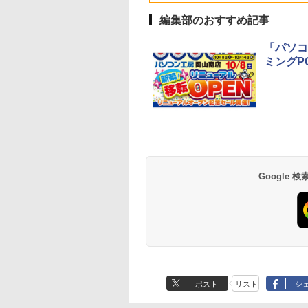
(Smart Basic)
dows11 第8世代
ス搭載
編集部のおすすめ記事
「パソコ
ミングP
Google
ポスト
リスト
シ