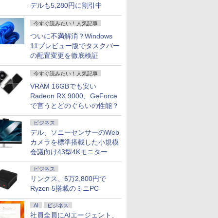
デルも5,280円に割引中
ソコン 中
Windows11 第8世代
ス搭載
今すぐ読みたい！人気記事
ついに不満解消？Windows
11プレビュー版でタスクバー
の配置変更を徹底検証
今すぐ読みたい！人気記事
VRAM 16GBでも安い
Radeon RX 9000、GeForce
で言うとどのぐらいの性能？
ビジネス
デル、ソニーセンサーのWeb
カメラを標準搭載した小規模
会議向け43型4Kモニター
ビジネス
リンクス、6万2,800円で
Ryzen 5搭載のミニPC
AI
ビジネス
社員全員にAIエージェント、