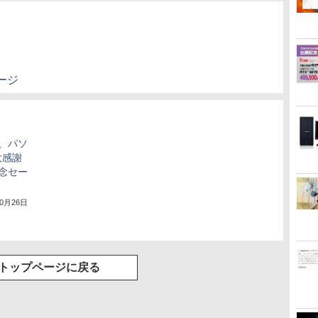
ージ
、パソ
大感謝
念セー
10月26日
トップページに戻る