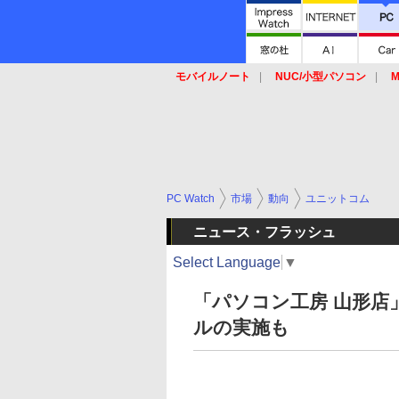
モバイルノート
NUC/小型パソコン
M
SSD
キーボード
マウス
PC Watch
市場
動向
ユニットコム
ニュース・フラッシュ
Select Language
▼
「パソコン工房 山形店
ルの実施も