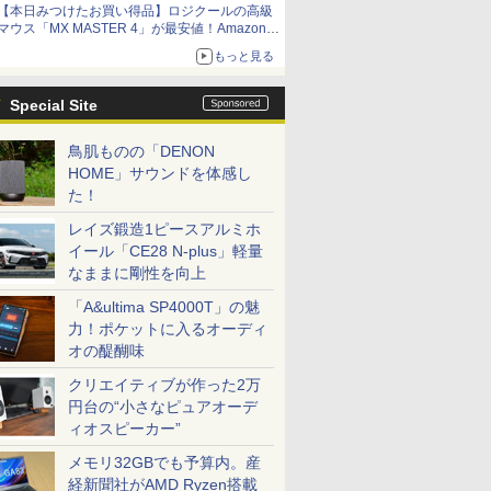
【本日みつけたお買い得品】ロジクールの高級
マウス「MX MASTER 4」が最安値！Amazonで
3千円弱の割引
もっと見る
Special Site
鳥肌ものの「DENON
HOME」サウンドを体感し
た！
レイズ鍛造1ピースアルミホ
イール「CE28 N-plus」軽量
なままに剛性を向上
「A&ultima SP4000T」の魅
力！ポケットに入るオーディ
オの醍醐味
クリエイティブが作った2万
円台の“小さなピュアオーデ
ィオスピーカー”
メモリ32GBでも予算内。産
経新聞社がAMD Ryzen搭載