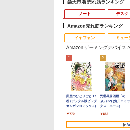
楽天市場 売れ筋ランキング
ノート
デスク
Amazon売れ筋ランキング
10
10
10
1
1
1
1
2
2
2
2
イヤフォン
ミュー
Amazon ゲーミングデバイス
0倍★8/11 01:59まで】【3年保証】ゲー
1,000円OFF｜新
ANNEXT 24.5イン
かわ なんか小さ
レビュー投稿 5年保証
公式ショップ
あなたの部屋は、あな
【ノートPC用】【あん
ポイント10倍 中古パソ
アースドリームス 厳選
はだしのゲン（全7巻セ
おまかせ 中古ノート
【お買い物マラソン
【中古】ギリシャ語
【中古】【箱付】
ターセット G TUNE DG-A5G5A（G
応援 豪華特典付き
TNパネル搭載
かわいいやつ
｜MS Office 2024
amadana 23.8インチ
た自身です。 [ 舛田光
しん3ヶ月に延長保
コン デスクトップ
おまかせモニター 21.5
ット） （中公文庫コミ
ソコン Windows11 A
定価格】モニター 21.
典/大学書林/古川晴
APPLE Mac mini
3.3W/FHD(1920x1080)
ルデバイスセット） デスクトップ 新品
新OS対応 第8世代
0Hz対応 フル
）なんか書けて遊
H&B 搭載｜中古 ノー
モニター ディスプレイ
洋 ]
証】通常付属している
Windows10【Windows
型〜27型ワイド
ック版） [ 中沢啓治 ]
サイズ 15型以上 メー
インチ 100Hz FHD 
（単行本）
A1347 (Late 2014)
TX 3050 16GB メモリ 500GB SSD Office
大180日保証｜
1920x1080)解像度
レターブック付き
トパソコン
23.8-Inch IPS Full HD
30日の保証期間が3ヶ
10 Pro 64Bit搭載】富士
【HDMI対応 / FULL
カー 富士通 NEC 等
パネル スピーカー搭
macOS Monterey
,800
,980
530
￥19,800
￥22,000
￥1,650
￥1,000
￥9,980
￥6,470
￥5,852
￥7,980
￥9,930
￥25,249
￥24,200
属 ディスプレイ キーボード ヘッドセット
re i3 第8世代｜中古
ミングモニター
版 （プレミアム
Windows11 Office付
Display：DS10『イン
月に延長されます。
通 ESPRIMO D583シリ
HD解像度】 大手メー
CPU Intel Cel 第6世
ブルーライト軽減 ノ
12.7.6 / i7(3GHz) / 
Anker Soundcore
BRUCE WAYNE feat.
【Amazon.co.jp限
薬屋のひとりごと 17
Anker Soundcore
BRUCE WAYNE feat
by Amazon 天然水
異世界居酒屋「の
トパソコン
245GT180FHDR
 [ ナガノ ]
｜スペック Core i5 第7
テリアと調和する、新
【単品購入・併用不可
ーズ等 Celeron G1840
カー液晶 (Dell/HP/NEC
メモリ4GB
グレアタイプ 壁掛け
モリ:16GB /
P40i オフホワイト
Flo Milli, ATL Jacob
定】 い・ろ・は・す
巻 (デジタル版ビッグ
P31i ブラック
Flo Milli, ATL Jacob
ラベルレス 500ml
ぶ」(22) (角川コミッ
dows11 office付き
I DP HDR400相当
世代 メモリ 8GB 大容
しいディスプレイのか
※レビューキャンペー
2.8G/4G/250GB/DVD-
等) テレワーク デュア
SSD128GB 無線LAN
応 省スペース 角度
HDD:1.12TB 】 【 
[Explicit]
2L PET ラベルレス
ガンガンコミックス)
[Explicit]
×24本 富士山の天然
クス・エース)
古ノートパソコン
B:100%
量 HDD 500GB テンキ
たち。』見せるモニタ
ンは除く / ノートパソ
ROM
ルモニター Switch
WPS office2搭載
高視野角 178°
古 ビジネスホン パ
￥7,990
￥5,990
×8本
水 バナジウム含有 
.6 テンキー付き｜ノ
s(MPRT) PCモニタ
ー DVDドライブ搭載
ー【ドット抜け保証1
コン専用】
PS4 PS5対応 【整備済
HDMI対応 送料無料 
Adaptive-Sync対応
コン 業務用 電話機 
￥250
￥1,112
￥770
￥250
￥1,380
￥832
ミネラルウォーター
パソコン
液晶モニター パソ
CD DVD 再生可｜中古
年付】
み中古品】
あり品
MAXZEN
体】
ペットボトル 静岡県
rosoft Office付き
モニター ジャパン
パソコン 中古ノートパ
MJM22CH03-F100
A
産 500ミリリットル
ートパソコン
スト
ソコン 中古PC オフィ
2608mr