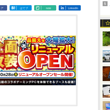
ェア
はてブ
note
LinkedIn