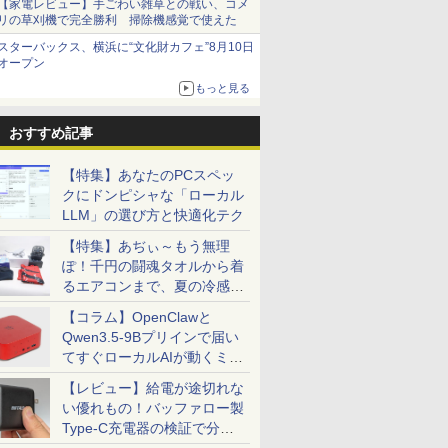
【家電レビュー】手ごわい雑草との戦い、コメ
リの草刈機で完全勝利 掃除機感覚で使えた
スターバックス、横浜に“文化財カフェ”8月10日
オープン
もっと見る
おすすめ記事
【特集】あなたのPCスペッ
クにドンピシャな「ローカル
LLM」の選び方と快適化テク
【特集】あぢぃ～もう無理
ぽ！千円の闘魂タオルから着
るエアコンまで、夏の冷感グ
ッズ一挙紹介
【コラム】OpenClawと
Qwen3.5-9Bプリインで届い
てすぐローカルAIが動くミニ
PC「SER9 Pro」
【レビュー】給電が途切れな
い優れもの！バッファロー製
Type-C充電器の検証で分か