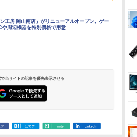
ゅーす コードレス
ニPC OFFICE付き
Windows10
中古ノートパ
ENCノイズキャンセ
古 美品
リング 自動ペアリン
グ Type-C充電 マイ
ン工房 岡山南店」がリニューアルオープン。ゲー
ク付き 防水 タッチ式
Cや周辺機器を特別価格で用意
音量調整 スポーツ/通
勤/通学/WEB会議(ホ
ワイト)
 検索で当サイトの記事を優先表示させる
ェア
はてブ
note
LinkedIn