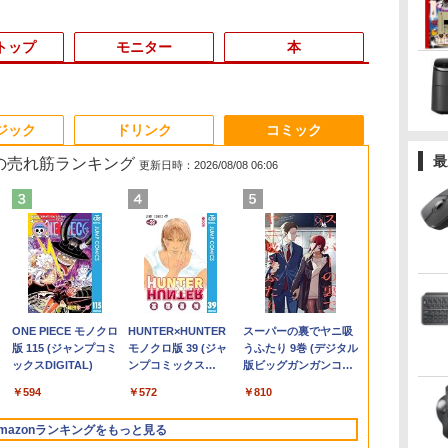
トップ
モニター
本
3
3
3
3
4
4
4
4
5
5
5
5
6
6
6
6
ジック
ドリンク
コミック
最
 の売れ筋ランキング
更新日時：2026/08/08 06:06
パ
限
辞
【期間限定破格金
HP ProDesk 400 G6
液晶モニター PCディ
ちいかわ なんか小さ
中古ノートパソコン
【楽天1位！保護レザ
小学館の図鑑NEO／
【期間限定P15倍+最大
【★最大100%ポイン
HP P224 LED液晶モニ
からだの厚みを薄くす
新品 VETESA 一体型
「新入荷」｜
【本日限定15％
【楽天1位常連
小学館 学習
4
5
風
額！】新生活 新古品
DM 【Core i5 10500T/
スプレイ 23.8 24インチ
くてかわいいやつ（4）
Core i3/i5選択可
ーケース付き】【タッ
1〜10巻セット
10%OFFクーポン】
ト】【大特価!訳あり!】
ター 21.5インチワイド
る [ 土屋元明 ]
デスクトップパソコン
WEBカメラ/
Ryzen 7 PR
冠獲得】黒/白
ーズ 小学館
VA
 【
Win11搭載 パソコンノ
メモリ
144Hz 1ms IPS フル
なんか小さくてために
Windows11 Pro WPS
チ選択】 モバイルモニ
【3年保証】HP
【タッチパネル×Webカ
薄型 液晶ディスプレイ
24型フルHD液晶
チ/テンキー内
Windows11P
21.5 / 23.8 / 
が 世界の歴史
￥25,300
￥1,540
載
ートパソコンoffice付
16GB(DDR4)/SSD256GB(M.2
HD ノングレア 非光沢
なる豆本付き特装版
Office 2024付き メモ
ター 15.6インチ ノング
PRODESK 400 G5 DM
メラ】Panasonic Let's
1920×1080 （フル
Windows11 Office付
トパソコン 中
ネ 小型パソコン
240Hz/200Hz
全22巻セット
￥9,980
￥32,980
￥9,999
￥2,420
￥11,900
￥9,999
￥37,400
￥11,999
￥5,600
￥59,800
￥17,800
￥84,800
￥11,999
￥26,620
代
ン
メ
き 初心者向けノート
NVMe)/Win11Pro-
ブルーライトカット
（プレミアムKC） [ ナ
リ8GB SSD1TB 15.6型
レア 非光沢 1080Pフル
[新品SSD] SSD256GB
note CF-XZ6/第7世代
HD）白色LEDバックラ
き 第3世代 Core i7 メ
LENOVO Thi
minipc offi
/180Hz/165Hz
.
Anker Soundcore
On My Road
by Amazon 天然水
ONE PIECE モノクロ
【2026年アップグレ
On My Road
by Amazon 炭酸水
HUNTER×HUNTER
Xiaomi シャオミ
BUGS LIFE
コカ・コーラ やかんの
スーパーの裏でヤニ吸
対
PC 初期設定済 15.6型
64bit】【中古/送料無
HDMI VGA スピーカー
ガノ ]
テンキー ビジネス 在
HD コスパ 高画質 デュ
メモリ8GB Core i5
Core i5/メモ
イト IPSパネル 非光沢
モリ16GB SSD512GB
L570 第7世代 C
ゲーミングモ
Liberty 5 ミッドナイ
(Stadium ver.)
ラベルレス 2L×9本
版 115 (ジャンプコミ
ード版】AOKIMI ワ
(Stadium ver.)
ラベルレス 500ml
モノクロ版 39 (ジャ
REDMI Buds 8 Lite ワ
麦茶 from 爽健美茶 ラ
うふたり 9巻 (デジタル
調整
中
インテル高速CPU ラン
料】※沖縄・離島を除
内蔵 ヘッドホン端子
宅勤務 学生向け 福袋
アルモニター サブモニ
Windows 11 Pro 中古
リ:8GB/SSD:128GB/12
ノングレア ディスプレ
USB3.0 初期設定済み
メモリ最大16
1ms応答 pc
￥250
トブラック
ックスDIGITAL)
イヤレスイヤホン
×24本 強炭酸水 ペッ
ンプコミックス
イヤレスイヤホン
ベルレス
版ビッグガンガンコミ
ソ
ダムで発送 メモリ4GB
く
VESA対応 テレワーク
2026
ター ポータブルモニタ
アウトレット 返品 送
型液
イポート HDMI VGA
キーボード・マウス付
SSD1TB 超大
パソコン モニ
￥250
￥1,117
￥250
水
bluetooth イヤホン
トボトル 500ミリリ
DIGITAL)
Bluetooth 5.4 ノイズ
650mlPET×24本
ックス)
訳
本
～ 高速SSD1TB 最大
在宅勤務 法人向け オフ
ー ゲーミングモニター
料無料 中古デスクトッ
晶/Wifi/Bluetooth/Office/USB-
PS4 switch 対応 スイ
属
インチ大画面
沢 スピーカ
￥14,990
￥594
￥1,964
￥1,625
￥572
￥3,480
￥2,009
￥810
V12 小型軽量 ブルー
ットル (Smart
キャンセリング ANC
フルHD Webカメラ
ィス TERRA 2441W
リモートワーク IPS
プパソコン 中古パソコ
C/HDMI/中古パソコン
ッチ VESA準拠【中
コン Office
HDR/Freesyn
トゥースHi-Fi 最大
Basic)
36時間再生
zoom 軽量薄型 無線
Tpye-C/mini HDMI pc
ン デスクトップパソコ
ノートパソコン モバイ
古】
5GWIFI、Blu
cocopar HG-
mazonランキングをもっと見る
36時間再生 ぶるーと
型番更新で在庫処分
ミニPC iPhone対応
ン デスクトップ PC ミ
ルパソコン Windows11
windows1