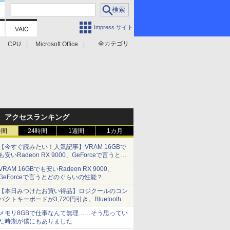
Impress サイト
全カテゴリ
CPU
Microsoft Office
アクセスランキング
時間
24時間
1週間
1カ月
【今すぐ読みたい！人気記事】VRAM 16GBで
も安いRadeon RX 9000、GeForceで言うとど
のぐらいの性能？ - PC Watch
VRAM 16GBでも安いRadeon RX 9000、
GeForceで言うとどのぐらいの性能？
【本日みつけたお買い得品】ロジクールのコン
パクトキーボードが3,720円引き。Bluetoothで3
台接続対応
メモリ8GBで仕事なんて無理……そう思ってい
た時期が僕にもありました