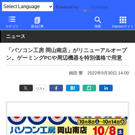
Powered by
Translate
PC Watch
市場
動向
ユニットコム
カテゴリ
過去記事
検索
Impressサイト
ニュース
「パソコン工房 岡山南店」がリニューアルオープ
ン。ゲーミングPCや周辺機器を特別価格で用意
鍋田 響
2022年9月30日 14:00
リスト