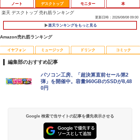
ノート
デスクトップ
モニター
本
楽天 デスクトップ 売れ筋ランキング
更新日時：2026/08/08 09:00
楽天ランキングをもっと見る
R160-NEC Chromebook Y2 1点 Chrom
1
eOS 11.6型 CPU Intel Celeron N4020
Amazon売れ筋ランキング
メモリ 4GB LPDDR4 SSD 32GB eMMC
2021製 WebKカメラ付き 360度回転可
能 ACアダプタ付き 【中古品整備品】
イヤフォン
ミュージック
ドリンク
コミック
【送料無料】TF: 富士通 23.8型液晶ディ
杖と剣のウィストリア（16） 【電子書
1
1
スプレイ DY24-9T / B24-9 TS/ FullHD
籍】[ 大森藤ノ ]
￥5,980
編集部のおすすめ記事
1920x1080/ D-sub,DVI,Displayport フ
ルHD(1920×1080) 中古ディスプレイ 中
￥594
Anker Soundcore P40i オフホワイト
BRUCE WAYNE feat. Flo Milli, ATL Jacob
【Amazon.co.jp限定】 い・ろ・は・す 2L P
薬屋のひとりごと 17巻 (デジタル版ビッグガ
古モニター /24型 ワイド 液晶モニター
パソコン工房、「超決算直前セール第2
[Explicit]
ET ラベルレス ×8本
ンガンコミックス)
【3ケ月保証】
弾」を開催中。容量960GBのSSDが8,48
￥7,990
価格重視訳あり ノートパソコン Office付
2
0円
￥250
￥1,112
￥770
き 店長おまかせ 東芝 富士通 NEC DELL
￥6,480
HP等 Celeron 初めてパソコンを使う方
[新品]サカモトデイズ SAKAMOTO DAY
2
や初心者向け メモリ4GB HDD320GBま
S (1-28巻 最新刊) 全巻セット
たはSSD128GB Windows11/10 OS選択
可 WiFi オフィス付き ノートPC 1ヶ月保
Anker Soundcore P31i ブラック
BRUCE WAYNE feat. Flo Milli, ATL Jacob
by Amazon 天然水 ラベルレス 500ml ×24本
異世界居酒屋「のぶ」(22) (角川コミックス・
＼500円OFFクーポンあり！／ モバイル
￥14,916
2
証 中古パソコン 中古ノートパソコン【中
Google 検索で当サイトの記事を優先表示させる
[Explicit]
富士山の天然水 バナジウム含有 水 ミネラル
エース)
モニター 15.6インチ 1080PフルHD ディ
古】
ウォーター ペットボトル 静岡県産 500ミリリ
￥5,990
スプレイ VESA対応 コスパ デュアルモニ
ットル (Smart Basic)
￥250
￥832
ター サブモニター ゲーミングモニター
￥7,800
ポータブルモニター 外付けモニター リモ
￥1,380