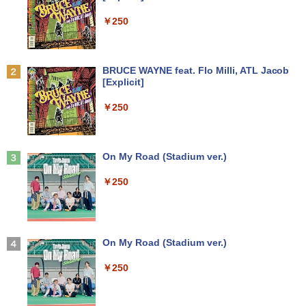
ン色々有】
￥7,990
￥2,200
￥250
￥24,800
ハヤブサ消防団 森へつづく道 【電子書
2
Anker Soundcore P31i ブラック
BRUCE WAYNE feat. Flo Milli, ATL Jacob
【エントリーでポイント100％還元のチ
籍】[ 池井戸潤 ]
2
[Explicit]
ャンス】GMKtec ミニpc G3 Pro Intel C
￥5,990
ore i3 10110U 16GB DDR4 64GBまで増
￥2,200
￥250
設 512GB SSD M.2 2242 最大8TB Wind
ows11 Pro mini pc 4.1GHz WIFI6 BT5.
2 小型PC VESA対応 ミニパソコン 2画面
高性能 みにpc nucbox 省エネ デスクト
ップPC
Anker Soundcore Liberty 5 アプリコットピ
On My Road (Stadium ver.)
送料無料【中古】ガラスの仮面 1〜49巻
3
ンク
までの全巻セット 花とゆめコミックス 美
￥66,248
￥250
内すずえ 白泉社（少女コミック）
￥-
￥7,838
[VETESA正規販売店]デスクトップパソ
3
コン PC 一体型 新品 Windows11 27型 C
【2026年アップグレード版】AOKIMI ワイヤ
On My Road (Stadium ver.)
ore i7 第4世代 Office付き メモリ16GB
レスイヤホン bluetooth イヤホン V12 小型
永遠の記憶 [ 東野 圭吾 ]
4
SSD512GB 初期設定済 ホワイト ブラッ
軽量 ブルートゥースHi-Fi 最大36時間再生 ぶ
￥250
ク
るーとゅーす コードレス ENCノイズキャン
￥2,310
セリング 自動ペアリング Type-C充電 マイク
付き 防水 タッチ式音量調整 スポーツ/通勤/通
￥69,800