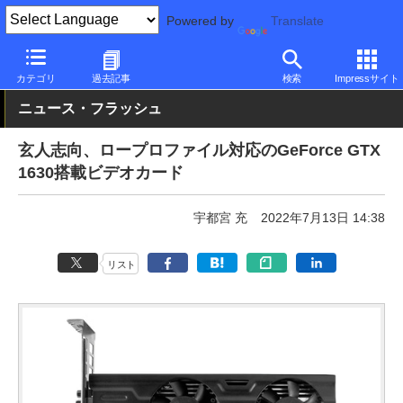
Powered by
Translate
PC Watch
半導体/周辺機器
GPU
GeForce
カテゴリ
過去記事
検索
Impressサイト
ニュース・フラッシュ
玄人志向、ロープロファイル対応のGeForce GTX
1630搭載ビデオカード
宇都宮 充
2022年7月13日 14:38
リスト