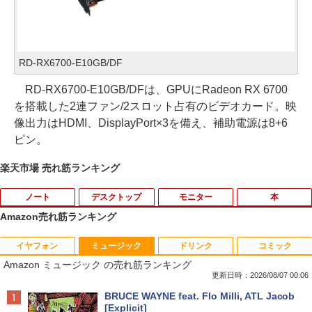
RD-RX6700-E10GB/DF
RD-RX6700-E10GB/DFは、GPUにRadeon RX 6700
を搭載した2連ファン/2スロット占有のビデオカード。映
像出力はHDMI、DisplayPort×3を備え、補助電源は8+6
ピン。
楽天市場 売れ筋ランキング
ノート
デスクトップ
モニター
本
Amazon売れ筋ランキング
イヤフォン
ミュージック
ドリンク
コミック
ポイント10倍 中古パソコン デスクトッ
【予約商品】2027年度カレンダー ミニミ
1
1
Amazon ミュージック の売れ筋ランキング
プパソコン Windows 11【Office付】
ニ日めくり 米津祐介 C-1776-YZ グリー
【Windows 11 Pro 64Bit搭載】DELL O
ティングライフ 大人 かわいい インテリ
更新日時：2026/08/07 00:06
ptiplexシリーズ Core i5搭載/4G/新品SS
ア イラスト 令和9年 おしゃれ イラスト
Anker Soundcore P40i オフホワイト
BRUCE WAYNE feat. Flo Milli, ATL Jacob
D 120GB/DVD-ROM/送料無料【オプショ
ミニサイズ 手のひらサイズ
[Explicit]