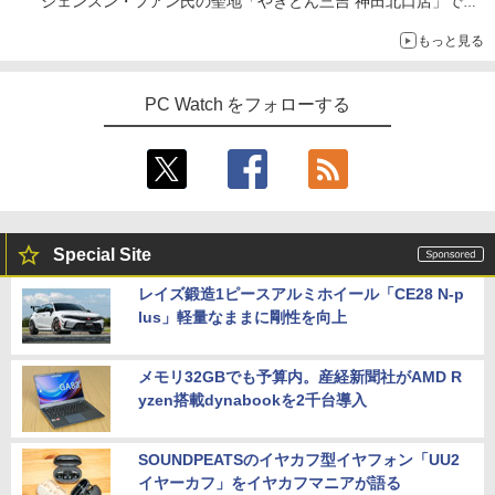
ジェンスン・フアン氏の聖地「やきとん三吉 神田北口店」で
「ご来店記念コース」を娘と堪能
もっと見る
～コース名を変更したのはNVIDIAに怒られたからではない
PC Watch をフォローする
Special Site
レイズ鍛造1ピースアルミホイール「CE28 N-p
lus」軽量なままに剛性を向上
メモリ32GBでも予算内。産経新聞社がAMD R
yzen搭載dynabookを2千台導入
SOUNDPEATSのイヤカフ型イヤフォン「UU2
イヤーカフ」をイヤカフマニアが語る