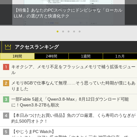
【特集】あなたのPCスペックにドンピシャな「ローカル
LLM」の選び方と快適化テク
●
●
●
●
●
アクセスランキング
1時間
24時間
1週間
1カ月
キオクシア、メモリ不足をフラッシュメモリで補う拡張モジュー
ル
メモリ8GBで仕事なんて無理……そう思っていた時期が僕にもあ
りました
一部Fable 5超え「Qwen3.8-Max」8月12日ダウンロード可能
に！Qwen3.8-27Bも順次
【本日みつけたお買い得品】魚のプロ厳選、くら寿司のうなぎが
約1,500円オトク！
【やじうまPC Watch】