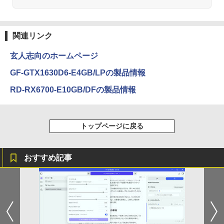
￥1,380
ONE PIECE モノクロ版 115 (ジャンプコミッ
クスDIGITAL)
by Amazon 炭酸水 ラベルレス 500ml ×24本
関連リンク
強炭酸水 ペットボトル 500ミリリットル (Sm
art Basic)
￥594
玄人志向のホームページ
￥1,625
GF-GTX1630D6-E4GB/LPの製品情報
HUNTER×HUNTER モノクロ版 39 (ジャンプ
RD-RX6700-E10GB/DFの製品情報
コミックスDIGITAL)
by Amazon 天然水ラベルレス 2L×9本
￥572
￥1,117
トップページに戻る
スーパーの裏でヤニ吸うふたり 9巻 (デジタル
版ビッグガンガンコミックス)
コカ・コーラ やかんの麦茶 from 爽健美茶 ラ
おすすめ記事
ベルレス 650mlPET×24本
￥810
￥2,009