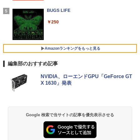
学/WEB会議(ホワイト)
BUGS LIFE
￥1,964
GMKtec GMK-K8 PLUS-32/1T-W11Pro
片田舎のおっさん、剣聖になる 11 〜
4
￥250
5
(8845HS)
ただの田舎の剣術師範だったのに、大成
Xiaomi シャオミ REDMI Buds 8 Lite ワイヤ
した弟子たちが俺を放ってくれない件〜
レスイヤホン Bluetooth 5.4 ノイズキャンセ
￥124,800
【電子書籍】[ 佐賀崎しげる ]
リング ANC 36時間再生
Amazonランキングをもっと見る
￥1,430
￥2,980
編集部のおすすめ記事
デスクトップPC Ryzen7 5700G メモリ1
5
6GB SSD1TB B550 グラボなし
【Amazon.co.jp限定】 い・ろ・は・す 2L P
薬屋のひとりごと 17巻 (デジタル版ビッグガ
NVIDIA、ローエンドGPU「GeForce GT
ET ラベルレス ×8本
ンガンコミックス)
￥148,700
X 1630」発表
￥1,112
￥770
by Amazon 天然水 ラベルレス 500ml ×24本
異世界居酒屋「のぶ」(22) (角川コミックス・
Google 検索で当サイトの記事を優先表示させる
富士山の天然水 バナジウム含有 水 ミネラル
エース)
ウォーター ペットボトル 静岡県産 500ミリリ
ットル (Smart Basic)
￥832