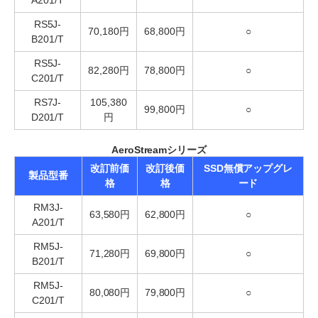
RS5J-
70,180円
68,800円
○
B201/T
RS5J-
82,280円
78,800円
○
C201/T
RS7J-
105,380
99,800円
○
D201/T
円
AeroStreamシリーズ
改訂前価
改訂後価
SSD無償アップグレ
製品型番
格
格
ード
RM3J-
63,580円
62,800円
○
A201/T
RM5J-
71,280円
69,800円
○
B201/T
RM5J-
80,080円
79,800円
○
C201/T