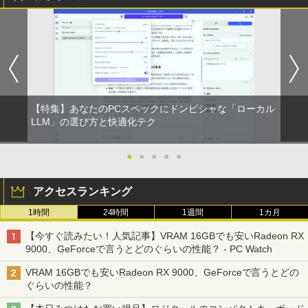
強炭酸水 ペットボトル 500ミリリットル (Sm
￥250
art Basic)
￥572
￥1,625
BUGS LIFE
スーパーの裏でヤニ吸うふたり 9巻 (デジタル
版ビッグガンガンコミックス)
コカ・コーラ やかんの麦茶 from 爽健美茶 ラ
ベルレス 650mlPET×24本
￥250
【特集】あなたのPCスペックにドンピシャな「ローカル
￥810
LLM」の選び方と快適化テク
￥2,009
●
●
●
●
●
アクセスランキング
1時間
24時間
1週間
1カ月
【今すぐ読みたい！人気記事】VRAM 16GBでも安いRadeon RX
9000、GeForceで言うとどのぐらいの性能？ - PC Watch
VRAM 16GBでも安いRadeon RX 9000、GeForceで言うとどの
ぐらいの性能？