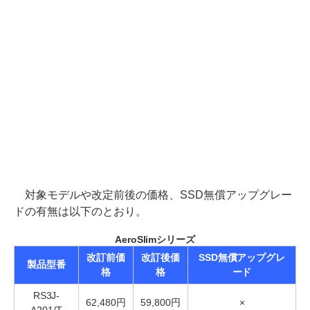
対象モデルや改定前後の価格、SSD無償アップグレー
ドの有無は以下のとおり。
AeroSlimシリーズ
改訂前価
改訂後価
SSD無償アップグレ
製品型番
格
格
ード
RS3J-
62,480円
59,800円
×
A201/T