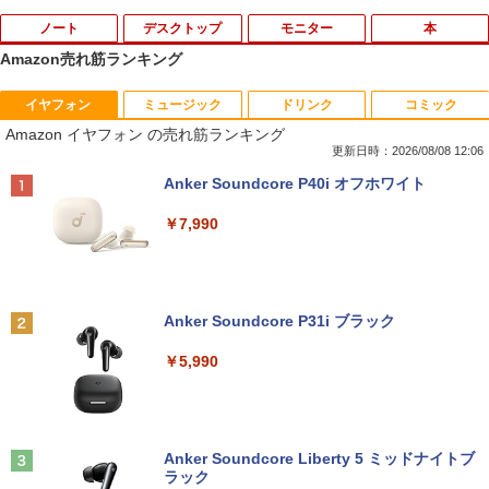
ノート
デスクトップ
モニター
本
Amazon売れ筋ランキング
イヤフォン
ミュージック
ドリンク
コミック
中古パソコン | Dell | Latitude 3590 | Wi
【★最大100%ポイント】おまかせ 中古
【おまかせ】モニター 23インチ 1920x1
オレンジページ 2026 10/17号増刊＜グレ
1
1
1
1
Amazon イヤフォン の売れ筋ランキング
ndows11 | ノートPC | 一年保証 | 第8世
パソコン Windows XP Celeron or Core
080 フルHD HDMI PCモニター 中古ディ
ー＞ [雑誌]
代 | Core i5 8250U 1.6(〜最大3.4)GHz |
2 メモリ 4GB HDD 250GB DVDドライブ
スプレイ
更新日時：2026/08/08 12:06
MEM:8GB | SSD:256GB(新品) | 光学ド
搭載 リフレッシュPC デスクトップ 中古
￥1,689
Anker Soundcore P40i オフホワイト
ライブ:非搭載 | 無線LAN:あり | Webカ
安心保証 初期設定不要
￥6,600
メラ内蔵 | テンキー | Win11Pro64Bit | A
￥7,990
Cアダプター付属
￥9,980
￥18,000
送料無料【中古】剣客商売 1〜54巻 まで
【500円クーポン＋ポイント最大31.5%還
2
2
の全巻セット SPコミックス 大島やすい
元！】モバイルモニター 15.6 インチ FH
ち リイド社（青年コミック）
【中古】純正ATI Apple Radeon HD 577
D 1920×1080 1080P Fast IPS パネル 非
2
Anker Soundcore P31i ブラック
0 1GB ビデオカード Mac Pro デスクト
光沢 1000:1 高コントラスト 超軽量 600
【中古】 マウスコンピューター m-Book
ップ 102C0160200
g スピーカー内蔵 Type-C/HDMI 接続 PS
￥22,000
2
￥5,990
SSD搭載 Core i5 7200U Windows11 Ho
5/Switch/PC/スマホ対応
me Wi-Fi 長期保証 [95023]
￥15,007
￥8,490
￥18,600
【特典】GIANNA HOMMES ISSUE05 co
3
ver 山中柔太朗(B4サイズ両面ピンナッ
Anker Soundcore Liberty 5 ミッドナイトブ
プ)
Windows11 中古パソコン EPSON エプ
3
ラック
ソン Endeavor ST20E Celeron N3160
アイ・オー・データ機器 ワイド液晶ディ
3