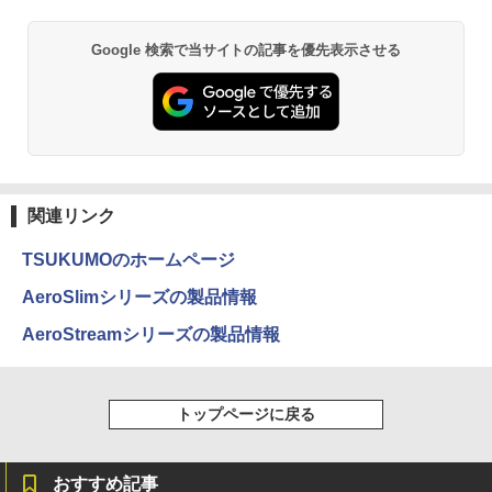
キー WEBカメラ DVDマルチ HDMI USB
3.1WPS Office 2 中古ノートPC 中古パ
ソコン ノートPC 中古ノートパソコン
Google 検索で当サイトの記事を優先表示させる
BRUCE WAYNE feat. Flo Milli, ATL Jacob
by Amazon 天然水 ラベルレス 500ml ×24本
薬屋のひとりごと 17巻 (デジタル版ビッグガ
[Explicit]
富士山の天然水 バナジウム含有 水 ミネラル
ンガンコミックス)
￥26,400
ウォーター ペットボトル 静岡県産 500ミリリ
ットル (Smart Basic)
￥250
￥770
￥1,380
BRUCE WAYNE feat. Flo Milli, ATL Jacob
異世界居酒屋「のぶ」(22) (角川コミックス・
[Explicit]
エース)
関連リンク
【Amazon.co.jp限定】 い・ろ・は・す 2L P
ET ラベルレス ×8本
￥250
￥832
TSUKUMOのホームページ
￥1,112
AeroSlimシリーズの製品情報
On My Road (Stadium ver.)
ONE PIECE モノクロ版 115 (ジャンプコミッ
AeroStreamシリーズの製品情報
クスDIGITAL)
by Amazon 天然水ラベルレス 2L×9本
￥250
￥594
￥1,117
トップページに戻る
On My Road (Stadium ver.)
HUNTER×HUNTER モノクロ版 39 (ジャンプ
おすすめ記事
コミックスDIGITAL)
by Amazon 炭酸水 ラベルレス 500ml ×24本