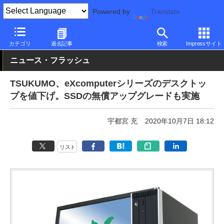
Powered by
Translate
PC Watch
パソコン/タブレット/スマートフォン
デスクトップパ
カテゴリ
過去記事
検索
Impressサイト
ニュース・フラッシュ
TSUKUMO、eXcomputerシリーズのデスクトッ
プを値下げ。SSDの無償アップグレードも実施
宇都宮 充
2020年10月7日 18:12
リスト