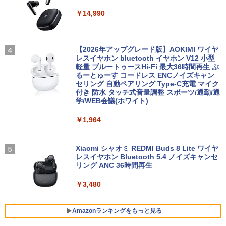
【超軽量2in1 タッチパネル】中古 ノー
メモリ8GB HDD500GB 18.5インチ ディ
スプレイ 23.8型/LCD-A241DB
￥2,200
3
￥14,990
トパソコン TOSHIBA 型落ち dynabook
スプレイ マウス キーボード WPS Office
VC72 第7世代 Core i5 メモリ8GB SSD2
付き オフィス デスクトップ 90日保証
￥12,370
56GB 12.5型フルHD Windows11 MS Of
【中古】
fice付き 軽量 持ち運び便利 WiFi Blueto
転生したら第七王子だったので、気まま
4
oth Type-C USB3.0 安心保証
【2026年アップグレード版】AOKIMI ワイヤ
￥17,600
に魔術を極めます（24） 【電子書籍】[
レスイヤホン bluetooth イヤホン V12 小型
石沢庸介 ]
【当日発送】I-O DATA アイ・オー・デー
4
軽量 ブルートゥースHi-Fi 最大36時間再生 ぶ
￥20,800
タ 5年保証 3辺フレームレス&広視野角A
るーとゅーす コードレス ENCノイズキャン
DSパネル 23.8型ワイド液晶 ブラック 24
￥825
セリング 自動ペアリング Type-C充電 マイク
【中古】Dospara◆デスクトップPC/Cor
インチ相当 PCモニター LCD-A241DB L
4
付き 防水 タッチ式音量調整 スポーツ/通勤/通
e i5/16GB/2019年/HB//【パソコン】
CDA241DB 【NE直】
学/WEB会議(ホワイト)
【★最大100%ポイント】富士通 LIFEBO
4
OK U938/第7世代 Core i5/メモリ:4GB/8
￥22,660
￥12,720
【3千円以上送料無料】新装版 沈黙の艦
5
￥1,964
GB/12GB/SSD:128GB/256GB/512GB/1
隊 全16巻セット
TB/Wi-fi/Bluetooth/13.3型 フルHD/カメ
ラ/Office/HDMI/USB-C/USB3.0/パソコン
￥22,660
中古PC 中古ノートパソコン Windows11
Xiaomi シャオミ REDMI Buds 8 Lite ワイヤ
モニター 21.5インチ 黒 白 100Hz ゲーミ
5
レスイヤホン Bluetooth 5.4 ノイズキャンセ
hp Z420 Workstation Xeon E5-1660 3.
ングモニター【1ms応答 2mmベゼルレ
5
リング ANC 36時間再生
￥16,800
3GHz 16GB 128GB(SSD)+500GB(HDD)
ス】pcモニター 1920*1080 FHD パソコ
Quadro K600 DVD+-RW Windows7 Pro
ン モニター VA非光沢 4000:1 HDMI 角度
64bit 難有 【中古】【20260325】
￥3,480
調整 VESA Freesync スピーカー内蔵 kk
smart 最強配送 HG-215
【全商品10%OFF+P5倍】HP 250 G7 第
￥24,000
5
8世代 Core i5 Windows11 Pro メモリ 8
Amazonランキングをもっと見る
￥12,399
GB 16GB SSD 256GB 512GB 15型 テン