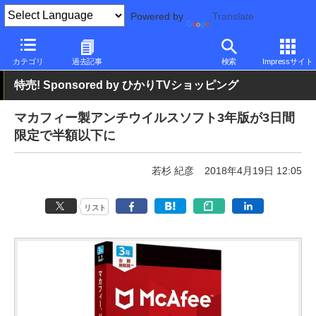
Powered by
Translate
PC Watch
ソフトウェア/アプリ
セキュリティソフト
その他
カテゴリ
過去記事
検索
Impressサイト
特売! Sponsored by ひかりTVショッピング
マカフィー製アンチウイルスソフト3年版が3日間
限定で半額以下に
若杉 紀彦
2018年4月19日 12:05
リスト