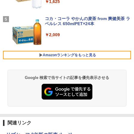
付き 防水 タッチ式音量調整 スポーツ/通勤/通
￥1,625
リラックマ・日めくり（2027年1月始ま
学/WEB会議(ホワイト)
5
￥35,800
＼本日限定500円値下げ／＼楽天1位！20
4
りカレンダー）
26年最新の超軽量超薄型／モバイルモニ
BUGS LIFE
￥1,964
【ポイント10倍】美品 HP 400 G6 SF 9
ター 15.6インチ フルHD 4K 144Hz タッ
コカ・コーラ やかんの麦茶 from 爽健美茶 ラ
4
￥3,960
世代 Core i5 9500 メモリ8GB 16GB 32
チパネル バッテリー内蔵 無線接続 12モ
ベルレス 650mlPET×24本
￥250
13.3インチ 良品 Lenovo ThinkPad X13
GB 新品M.2SSD256GB 512GB office付
デル選択 非光沢 IPSパネル Type-C HDM
4
Gen2 Type-20XJ フルHD / Windows11/
き デスクトップパソコン 中古パソコン P
I 軽量 薄型 リモートワーク ディスプレイ
Xiaomi シャオミ REDMI Buds 8 Lite ワイヤ
￥2,009
高性能 AMD Ryzen 5-5650u/ 16GB/ 爆
C Windows11 pro Win11 3画面 PC 800
持ち運び ポータブルモニター
レスイヤホン Bluetooth 5.4 ノイズキャンセ
速NVMe式256GB-SSD/ カメラ/ 無線Wi-
600 G5 G4 モニタ セット オフィス 2024
リング ANC 36時間再生
Fi6/ Office付き/ Win11【中古ノートパソ
搭載 選択可 8世代 10世代 DELL 1311a
￥12,480
コン 中古パソコン 中古PC】税込送料無
￥2,980
Amazonランキングをもっと見る
料 あす楽対応 当日発送
￥35,860
￥34,990
Dell Technologies P2422H プロフェッ
5
ショナルシリーズ 23.8インチワイドモニ
Google 検索で当サイトの記事を優先表示させる
薬屋のひとりごと 17巻 (デジタル版ビッグガ
【中古】富士通 ESPRIMO D588 整備済
タ / 1920×1080 / HDMI、VGA、Display
5
ンガンコミックス)
み品 第9世代 Intel Core i3-9100 / Core i
Port / ブラック（スタンド一部:シルバ
【中古】【極軽極薄】東芝 dynabook G
5-9500 デスクトップPC メモリ8GB M.2
ー）中古モニター 送料無料 3か月保証付
5
￥770
83 13.3型FHD(1920x1080)液晶 第11世
SSD256GB DVD Office2021 Windows1
き0830-1
代Core i5/ 8GB / SSD256GB / Webカメ
1Pro DVI-D DisplayPort パソコン単体
ラ内蔵 / USB Type-C / HDMI / 無線LAN
￥14,800
Bluetooth / Win11 Pro搭載 /Office 202
￥21,800
4 H&B / Aランク
異世界居酒屋「のぶ」(22) (角川コミックス・
エース)
関連リンク
￥38,500
￥832