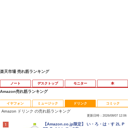
楽天市場 売れ筋ランキング
ノート
デスクトップ
モニター
本
Amazon売れ筋ランキング
イヤフォン
ミュージック
ドリンク
コミック
【楽天1位常連】【新品】 2026年最新モ
HP EliteDesk800 G4 SFF オフィス付き
DELL デル・テクノロジーズ Dell Pro 2
角川まんが学習シリーズ 世界の歴史
1
1
1
1
Amazon ドリンク の売れ筋ランキング
デル ノートパソコン パソコン JIS 日本
Corei5-8500 / メモリ16GB / HDD500GB
3.8 ディスプレイ E2425HM 【法人限
全20巻定番セット [ 羽田 正 ]
語キーボード 第14世代CPU搭載 Windo
windows11 Pro 中古 デスクトップパソ
定】【NE直】
更新日時：2026/08/07 12:06
ws11 第13世代CPU搭載 14.1/15.6インチ
コン オプション変更可能（ 32GB / 64G
￥24,200
Anker Soundcore P40i オフホワイト
BRUCE WAYNE feat. Flo Milli, ATL Jacob
【Amazon.co.jp限定】 い・ろ・は・す 2L P
ワイド液晶 フルHD cpu N95/N5095/N34
B / M.2 SSD 512GB~1TB Windows10 O
￥12,700