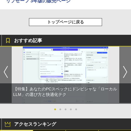
リブセーフ 3年版の販売ページ
ONE PIECE モノクロ版 115 (ジャンプコミッ
トップページに戻る
クスDIGITAL)
￥594
おすすめ記事
HUNTER×HUNTER モノクロ版 39 (ジャンプ
コミックスDIGITAL)
￥572
【特集】あなたのPCスペックにドンピシャな「ローカル
スーパーの裏でヤニ吸うふたり 9巻 (デジタル
LLM」の選び方と快適化テク
版ビッグガンガンコミックス)
●
●
●
●
●
￥810
アクセスランキング