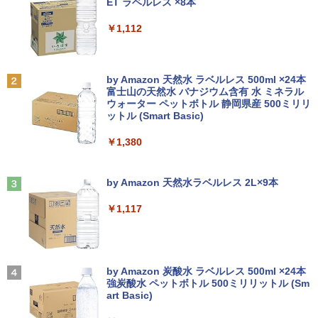
[Explicit]
ET ラベルレス ×8本
50 メモリ 8GB 12GB 16GB 32GB SSD
S 選択可能）
￥7,990
128GB 256GB 512GB 1TB USB3.0 初期
￥250
￥1,112
設定済
￥28,800
途上の王国 一号線を北上せよ モロッ
2
Yoothi 互換品 11.6インチ ASUS B1100
コ天涯編 [ 沢木耕太郎 ]
2
￥33,680
B1100F B1100FKA BR1100 BR1100C B
R1100F BR1100FKA B1100FKA-BP135
￥2,310
Anker Soundcore P31i ブラック
BRUCE WAYNE feat. Flo Milli, ATL Jacob
by Amazon 天然水 ラベルレス 500ml ×24本
Mouse Computer MPro-S230【第11世
4XA B1100FKA-BP0402RA 対応 1366x7
2
[Explicit]
富士山の天然水 バナジウム含有 水 ミネラル
代Core i5 11400/メモリ16GB(DDR4)/SS
68 HD IPS LED LCD ディスプレイ タッ
ウォーター ペットボトル 静岡県産 500ミリリ
￥5,990
【マラソンP5倍/10%オフクーポン】中古
D256GB/Win11Pro/HDMI/DP/MousePr
チスクリーン タッチ機能付き液晶パネル
2
ットル (Smart Basic)
￥250
ノートパソコン HP ProBook 450 G7 第
o】【中古/送料無料】※沖縄・離島を除
修理交換用液晶タッチパネル ベゼル付き
10世代 Core i5 メモリ16GB SSD256GB
く
魔女と傭兵（9） 【電子書籍】[ 宮木真人
3
￥1,380
Bluetooth HDMI カメラ Wi-Fi 15.6イン
￥13,800
]
チ Windows 11 Pro 送料無料 保証付き
￥34,980
Anker Soundcore Liberty 5 ミッドナイトブ
On My Road (Stadium ver.)
￥792
ラック
by Amazon 天然水ラベルレス 2L×9本
￥33,800
￥250
モニター 27インチ 144Hz FHD pcモニタ
3
￥14,990
￥1,117
【正規永久版Office付き】NiPoGi ミニp
ー フリッカーレス FullHD ブルーライト
3
c Intel N5030 最大3.1Hz mini pc Windo
カット ノングレア ディスプレイ HDMI 1
【★最大100%ポイント】【Office 2024
ws11 Pro 12GB+256GB SSD (4TB拡大
44hz pcモニター Adaptive-Sync ブラッ
怪異の民俗学【全8巻】セット [ 小松 和
3
4
H&B】【タッチパネル×360°回転】富士
可能) 4K 静音 高速熱放散 小型超軽量ミ
ク MAXZEN MJM27IC01 MJM27IC04-F
彦 ]
通 LIFEBOOK U9310/第10世代 Core i5/
ニパソコン豊富なインターフェース USB
144 マクスゼン
【2026年アップグレード版】AOKIMI ワイヤ
On My Road (Stadium ver.)
メモリ:8GB/M.2 NVMe:128GB/256GB/5
3.2/HDMI 2.0×2 高速2.4G/5GWi-Fi BT4.
レスイヤホン bluetooth イヤホン V12 小型
by Amazon 炭酸水 ラベルレス 500ml ×24本
￥25,300
12GB/1TB/Wi-fi/Bluetooth/13.3型/FHD/
2 省電力 小型パソコン
軽量 ブルートゥースHi-Fi 最大36時間再生 ぶ
強炭酸水 ペットボトル 500ミリリットル (Sm
￥13,480
￥250
カメラ/USB-C/中古/ノートパソコン/タブ
るーとゅーす コードレス ENCノイズキャン
art Basic)
レット/Windows11
セリング 自動ペアリング Type-C充電 マイク
￥39,980