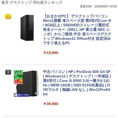
楽天 デスクトップ 売れ筋ランキング
更新日時：2026/08/07 18:00
【★最大100%ポイント】【新生活応援・
【おまかせPC】 デスクトップパソコン
1
1
2026】【Office 2019 H&B】富士通 MU
Win11搭載 省スペース型 第8世代Core i5
937/Celeron 3865U/メモリ:4GB/8GB/S
/ 8GB以上 / SSD/HDDストレージ選択式
SD:128GB/256GB/512GB/1TB/13.3型/
有名メーカー（DELL HP 富士通 NEC レ
フルHD/wifi/HDMI/USB3.0/中古 ノート
ノボ）からご提供 中古 省スペースデスク
パソコン/モバイルPC/Windows11
トップ Windows11 Office付き 設定済み
ですぐ使えるPC
￥9,999
￥19,800
【★最大100%ポイント】【新生活応援・
2
2026】【Office 2019 H&B】NEC Versa
中古パソコン | HP | ProDesk 600 G4 SF
2
Pro/第4世代 Core i5/メモリ: 4GB/8GB/1
| Windows11 | デスクトップ | 一年保証 |
6GB/SSD:128GB/256GB/512GB/1TB/1
第8世代 | Core i5 8500 3.0(〜最大4.1)G
5.6型/USB 3.0/DVD/SDカードスロット/
Hz | MEM:16GB | SSD:512GB(新品) | D
Wi-Fi/Office/無線マウス/中古 パソコン/
VDマルチ | 無線LAN:なし | Win11Pro64
中古PC ノートパソコン/Windows11
bit
￥9,999
￥39,980