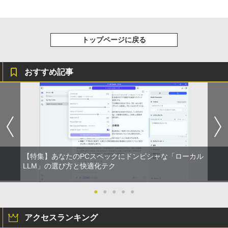
レスイヤホン Bluetooth 5.4 ノイズキャンセ
￥22,638
リング ANC 36時間再生
￥3,480
【公式・メーカー直販・送料無料】モニ
5
ター 新品 フルHD HP Series 3 Pro 322p
トップページに戻る
e 21.45インチFHDモニター IPS 21.5型
角度調整 VESA 100Hz 液晶 HDMI VGA P
S5 Switch 3年保証 転送不可 (型番：AK2
おすすめ記事
F1UT）
￥11,280
【特集】あなたのPCスペックにドンピシャな「ローカル
LLM」の選び方と快適化テク
●
●
●
●
●
アクセスランキング