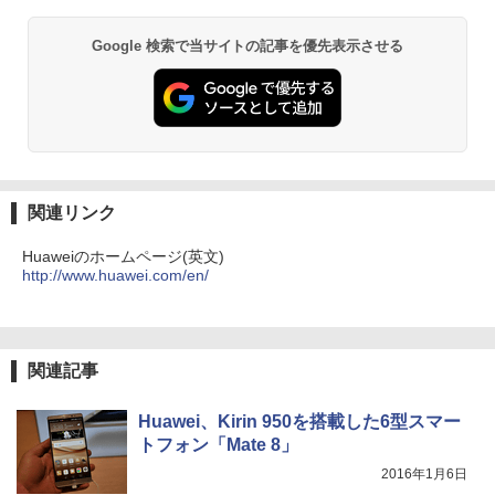
[Explicit]
富士山の天然水 バナジウム含有 水 ミネラル
エース)
ぁ！』します！【電子書籍】
PHILIPS モニター 23.6インチ 243V5 VA
2
ウォーター ペットボトル 静岡県産 500ミリリ
￥5,990
パネル 1920x1080 フルHD HDMI スピー
ットル (Smart Basic)
￥250
￥832
Google 検索で当サイトの記事を優先表示させる
カー内蔵 中古ディスプレイ
￥792
￥1,380
￥6,600
Anker Soundcore Liberty 5 ミッドナイトブ
On My Road (Stadium ver.)
ONE PIECE モノクロ版 115 (ジャンプコミッ
異世界居酒屋「のぶ」(22) 【電子書籍】[
3
ラック
クスDIGITAL)
by Amazon 天然水ラベルレス 2L×9本
蝉川 夏哉 ]
￥250
【中古】【液晶モニター】NEC 24型ワイ
3
￥14,990
￥594
￥1,117
ド液晶ディスプレイ LCD-AS241F 3辺
￥924
スリムベゼル採用 24インチ ブルーライ
関連リンク
ト低減機能 マルチディスプレイ
Huaweiのホームページ(英文)
【2026年アップグレード版】AOKIMI ワイヤ
On My Road (Stadium ver.)
HUNTER×HUNTER モノクロ版 39 (ジャンプ
￥7,480
http://www.huawei.com/en/
レスイヤホン bluetooth イヤホン V12 小型
コミックスDIGITAL)
by Amazon 炭酸水 ラベルレス 500ml ×24本
施設基準パーフェクトブック 2026年度
4
軽量 ブルートゥースHi-Fi 最大36時間再生 ぶ
強炭酸水 ペットボトル 500ミリリットル (Sm
版 [ 一般社団法人日本施設基準管理士協
￥250
るーとゅーす コードレス ENCノイズキャン
art Basic)
会 ]
￥572
セリング 自動ペアリング Type-C充電 マイク
【500円OFFクーポン配布中】モバイル
4
付き 防水 タッチ式音量調整 スポーツ/通勤/通
￥1,625
￥22,000
モニター 15.6 インチ フルHD モニター
関連記事
学/WEB会議(ホワイト)
デュアルディスプレイ ポータブル モバイ
ルディスプレイ 高画質 液晶 IPSパネル
BUGS LIFE
スーパーの裏でヤニ吸うふたり 9巻 (デジタル
￥1,964
セカンド サブモニター 薄型 軽量 家庭用
版ビッグガンガンコミックス)
Huawei、Kirin 950を搭載した6型スマー
コカ・コーラ やかんの麦茶 from 爽健美茶 ラ
テレワーク スマートフォン
小学館 学習まんがシリーズ 学習まんが世
ベルレス 650mlPET×24本
￥250
トフォン「Mate 8」
5
界の歴史21巻セット
￥810
2016年1月6日
Xiaomi シャオミ REDMI Buds 8 Lite ワイヤ
￥9,999
￥2,009