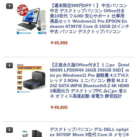
富士通 LIFEBOOK U9310/DX Core i5 10
【週末限定999円OFF！】 中古パソコン
3
3
210U 1.6GHz/8GB/256GB(SSD)/13.3W/
中古 デスクトップパソコン Office付き
FHD(1920x1080)/Win11 バッテリ劣化
第10世代 フルHD 安心サポート 仕事用
【中古】【20260619】
液晶セット Windows11 Pro EPSON En
deavor AT997/E Core i5 16GB 22インチ
中古 パソコン デスクトップパソコン
￥16,500
￥45,999
Panasonic CF-XZ6 LTE SIM対応モデル
4
[ Core i5 7300U 8GBメモリ 256GB SSD
12.1型 カメラ付き ] : アウトレット ●
【正規永久版Office付き】ミニpc 【Intel
4
【今だけSSD倍増中↑】 中古 ノートパソ
N5095 LPDDR4X 16GB 256GB SSD】m
コン レッツノート Let's note 2in1タブ
ini pc Windows11 Pro 超軽量 4コア/4ス
レットOffice選択可 PC おしゃれなカラ
レッド 2.9GHz ミニパソコン 静音 M.2 2
ーから選べる
242 SATA WIFI6 Bluetooth5.2 4K HDMI
2画面出力 デスクトップPC みにpc 省エ
ネ オフィス高速起動 省電力 静音設計
￥19,980
￥49,800
【ポイント5倍&1500円オフ】【WEBカ
5
メラ＆フルHD】ノートパソコン 中古 パ
ソコン 14インチ 最大SSD1TB メモリ16
デスクトップパソコン デル DELL optipl
5
GB Core i5 第8世代 Microsoft Office付
ex 3070SF Micro 9世代 Core i5 メモリ8