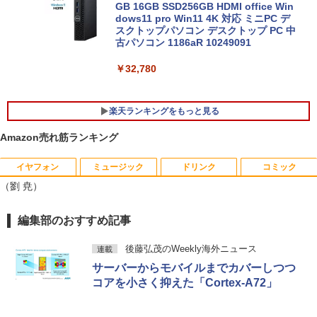
き Windows11 DELL Latitude 5400 Mi
GB 16GB SSD256GB HDMI office Win
crosoft Office付き 中古ノートパソコン
dows11 pro Win11 4K 対応 ミニPC デ
ノートPC パソコン カメラ 軽量 薄型
スクトップパソコン デスクトップ PC 中
古パソコン 1186aR 10249091
￥25,800
￥32,780
楽天ランキングをもっと見る
Amazon売れ筋ランキング
イヤフォン
ミュージック
ドリンク
コミック
厳選大手メーカー 中古 パソコンモニター
キングダム 80 （ヤングジャンプコミッ
1
1
（劉 尭）
液晶モニター シークレット 22インチ ワ
クス） [ 原 泰久 ]
イド epson dell nec 富士通 acer io-dat
a 等 中古モニター 22 pcモニター 液晶デ
￥770
Anker Soundcore P40i ブラック
BRUCE WAYNE feat. Flo Milli, ATL Jacob
【Amazon.co.jp限定】 い・ろ・は・す 2L P
薬屋のひとりごと 17巻 (デジタル版ビッグガ
編集部のおすすめ記事
ィスプレイ 液晶モニタ pcモニタ ワイド
[Explicit]
ET ラベルレス ×8本
ンガンコミックス)
モニター 店長おまかせ メーカーおまかせ
￥7,990
福袋 【中古】【あす楽】
後藤弘茂のWeekly海外ニュース
連載
￥250
￥1,112
￥770
サーバーからモバイルまでカバーしつつ
￥5,800
信じていた仲間達にダンジョン奥地で殺
2
コアを小さく抑えた「Cortex-A72」
されかけたがギフト『無限ガチャ』でレ
ベル9999の仲間達を手に入れて元パーテ
Anker Soundcore P31i ブラック
BRUCE WAYNE feat. Flo Milli, ATL Jacob
by Amazon 天然水 ラベルレス 500ml ×24本
異世界居酒屋「のぶ」(22) (角川コミックス・
ィーメンバーと世界に復讐＆『ざま