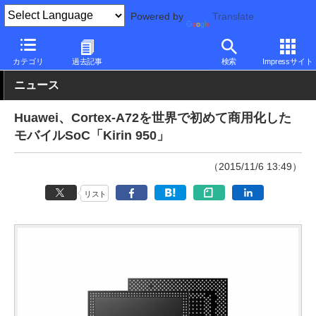
Powered by
Translate
PC Watch
半導体/周辺機器
CPU
Arm
カテゴリ
過去記事
検索
Impressサイト
ニュース
Huawei、Cortex-A72を世界で初めて商用化した
モバイルSoC「Kirin 950」
（2015/11/6 13:49）
リスト