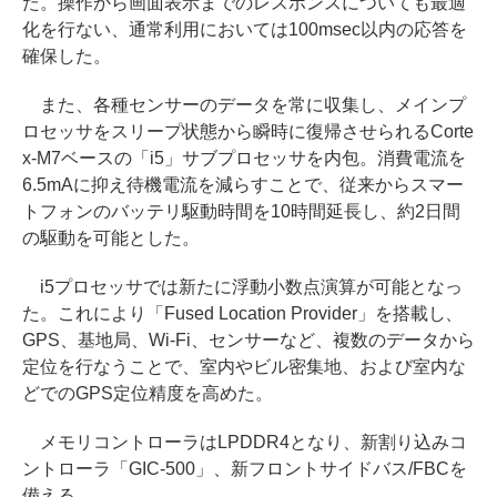
た。操作から画面表示までのレスポンスについても最適
化を行ない、通常利用においては100msec以内の応答を
確保した。
また、各種センサーのデータを常に収集し、メインプ
ロセッサをスリープ状態から瞬時に復帰させられるCorte
x-M7ベースの「i5」サブプロセッサを内包。消費電流を
6.5mAに抑え待機電流を減らすことで、従来からスマー
トフォンのバッテリ駆動時間を10時間延長し、約2日間
の駆動を可能とした。
i5プロセッサでは新たに浮動小数点演算が可能となっ
た。これにより「Fused Location Provider」を搭載し、
GPS、基地局、Wi-Fi、センサーなど、複数のデータから
定位を行なうことで、室内やビル密集地、および室内な
どでのGPS定位精度を高めた。
メモリコントローラはLPDDR4となり、新割り込みコ
ントローラ「GIC-500」、新フロントサイドバス/FBCを
備える。