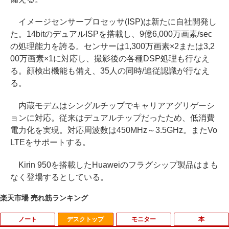
イメージセンサープロセッサ(ISP)は新たに自社開発し
た。14bitのデュアルISPを搭載し、9億6,000万画素/sec
の処理能力を誇る。センサーは1,300万画素×2または3,2
00万画素×1に対応し、撮影後の各種DSP処理も行なえ
る。顔検出機能も備え、35人の同時/追従認識が行なえ
る。
内蔵モデムはシングルチップでキャリアアグリゲーシ
ョンに対応。従来はデュアルチップだったため、低消費
電力化を実現。対応周波数は450MHz～3.5GHz。またVo
LTEをサポートする。
Kirin 950を搭載したHuaweiのフラグシップ製品はまも
なく登場するとしている。
楽天市場 売れ筋ランキング
ノート
デスクトップ
モニター
本